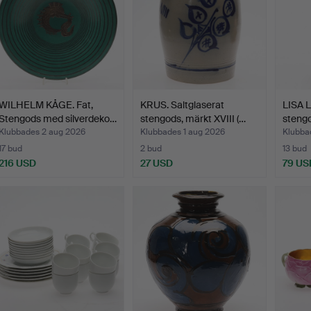
WILHELM KÅGE. Fat,
KRUS. Saltglaserat
LISA L
Stengods med silverdeko…
stengods, märkt XVIII (…
stengo
Klubbades 2 aug 2026
Klubbades 1 aug 2026
Klubba
17 bud
2 bud
13 bud
216 USD
27 USD
79 US