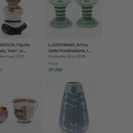
ARSON. Figurin,
LJUSSTAKAR, Arthur
ds, "Ivan", ur…
Gefle Porslinsfabrik, 1…
des 1 aug 2026
Klubbades 30 jul 2026
4 bud
D
37 USD