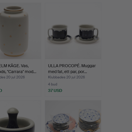
LM KÅGE. Vas,
ULLA PROCOPÉ. Muggar
ds, "Carrara" mod…
med fat, ett par, por…
des 20 jul 2026
Klubbades 20 jul 2026
4 bud
D
37 USD