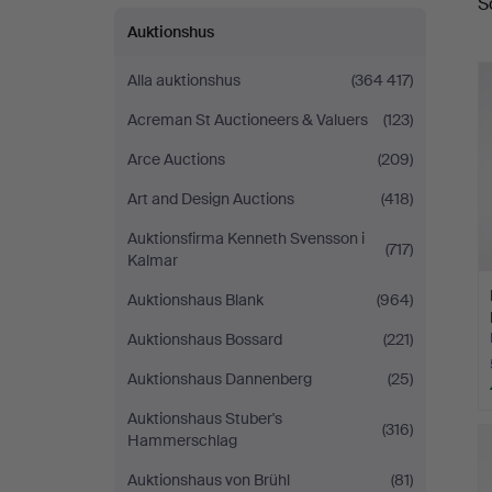
S
Auktionshus
Alla auktionshus
(364 417)
Acreman St Auctioneers & Valuers
(123)
Arce Auctions
(209)
Art and Design Auctions
(418)
Auktionsfirma Kenneth Svensson i
(717)
Kalmar
Auktionshaus Blank
(964)
Auktionshaus Bossard
(221)
Auktionshaus Dannenberg
(25)
Auktionshaus Stuber's
(316)
Hammerschlag
Auktionshaus von Brühl
(81)