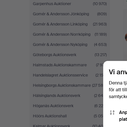
Garpenhus Auktioner
(10 970)
Gomér & Andersson Jönköping
(809)
Gomér & Andersson Linköping
(21 963)
Gomér & Andersson Norrköping
(11 189)
Gomér & Andersson Nyköping
(4 653)
Göteborgs Auktionsverk
(13 217)
Halmstads Auktionskammare
(7 971)
Vi an
Handelslagret Auktionsservice
(2 153)
Denna tj
Helsingborgs Auktionskammare
(27 580)
för att t
Hälsinglands Auktionsverk
(2 649)
samtycke
Höganäs Auktionsverk
(6 225)
Anp
Höörs Auktionshall
(5 059)
pla
Kalmar Auktionsverk
(10 406)