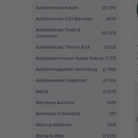
Auktionshuset Kolonn
(22 174)
Auktionshuset STO Bohuslän
(979)
Auktionshuset Thelin &
(10 162)
Johansson
Auktionshuset Thörner & Ek
(1 522)
Auktionskammaren Sydost Kalmar
(1 177)
Auktionsmagasinet Vänersborg
(2 789)
Auktionsverket Engelholm
(4 519)
Balclis
(2 670)
Barcelona Auctions
(921)
Batemans of Stamford
(37)
Bidstrup Auktioner
(313)
Bishop & Miller
(3 206)