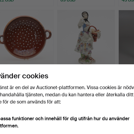
SIL med HÄNKLAR.
FIGURIN, Meissen,
PIEDE
vänder cookies
Delvist glaserat lergods,…
Tyskland, Omkring 1750-t…
2 delar
Klubbades 27 jul 2026
Klubbades 26 jul 2026
Klubbad
änst är en del av Auctionet-plattformen. Vissa cookies är nöd
1 bud
15 bud
2 bud
illhandahålla tjänsten, medan du kan hantera eller återkalla ditt
22 USD
201 USD
27 US
 för de som används för att:
assa funktioner och innehåll för dig utifrån hur du använder
ttformen.