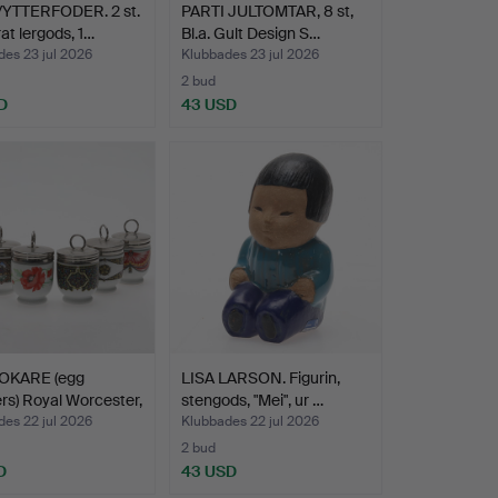
YTTERFODER. 2 st.
PARTI JULTOMTAR, 8 st,
at lergods, 1…
Bl.a. Gult Design S…
es 23 jul 2026
Klubbades 23 jul 2026
2 bud
D
43 USD
OKARE (egg
LISA LARSON. Figurin,
rs) Royal Worcester,
stengods, "Mei", ur …
es 22 jul 2026
Klubbades 22 jul 2026
2 bud
D
43 USD