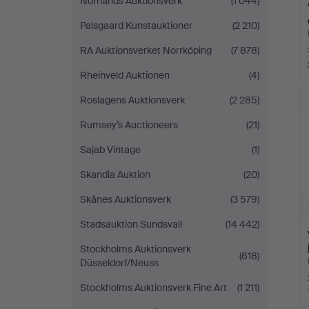
Norrlands Auktionsverk
(1 044)
Palsgaard Kunstauktioner
(2 210)
RA Auktionsverket Norrköping
(7 878)
Rheinveld Auktionen
(4)
Roslagens Auktionsverk
(2 285)
Rumsey’s Auctioneers
(21)
Sajab Vintage
(1)
Skandia Auktion
(20)
Skånes Auktionsverk
(3 579)
Stadsauktion Sundsvall
(14 442)
Stockholms Auktionsverk
(618)
Düsseldorf/Neuss
Stockholms Auktionsverk Fine Art
(1 211)