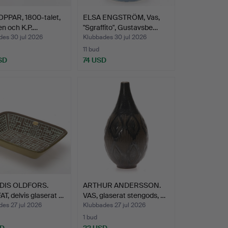
KOPPAR, 1800-talet,
ELSA ENGSTRÖM, Vas,
n och K.P.…
"Sgraffito", Gustavsbe…
des 30 jul 2026
Klubbades 30 jul 2026
11 bud
SD
74 USD
DIS OLDFORS.
ARTHUR ANDERSSON.
T, delvis glaserat …
VAS, glaserat stengods, …
es 27 jul 2026
Klubbades 27 jul 2026
1 bud
SD
22 USD