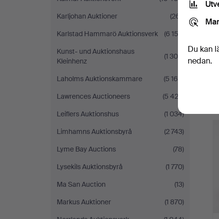
Utv
Karljohan Auktioner
(261)
Mar
Karlstad Hammarö Auktionsverk
(6 152)
Du kan l
Kunst- und Auktionshaus
(1 300)
nedan.
Kleinhenz
Laholms Auktionskammare
(5 169)
Lawrences Auctioneers
(5 423)
Leiflers Auktionshus
(1 034)
Limhamns Auktionsbyrå
(2 743)
Lyme Bay Auctions
(78)
Lysekils Auktionsbyrå
(1 770)
Ma San Auction
(13)
Markus Auktioner
(1 870)