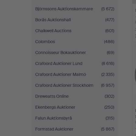
Björnssons Auktionskammare
(5 672)
Borås Auktionshall
(477)
Chalkwell Auctions
(601)
Colombos
(486)
Connoisseur Bokauktioner
(69)
Crafoord Auktioner Lund
(8 616)
Crafoord Auktioner Malmö
(2 335)
Crafoord Auktioner Stockholm
(6 957)
Dreweatts Online
(302)
Ekenbergs Auktioner
(250)
Falun Auktionsbyrå
(315)
Formstad Auktioner
(5 867)