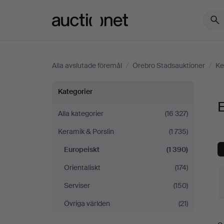
Auctionet.com
Alla avslutade föremål
/
Örebro Stadsauktioner
/
Ke
Europeiskt
Kategorier
E
på
Alla kategorier
(16 327)
Keramik & Porslin
(1 735)
Örebro
Europeiskt
(1 390)
Stadsauktioner
Orientaliskt
(174)
Serviser
(150)
Övriga världen
(21)
S