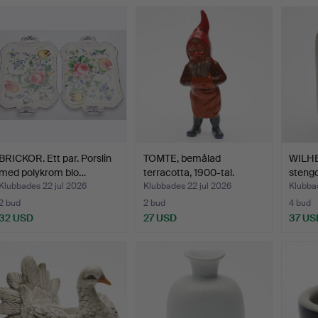
BRICKOR. Ett par. Porslin
TOMTE, bemålad
WILHE
med polykrom blo…
terracotta, 1900-tal.
stengo
Klubbades 22 jul 2026
Klubbades 22 jul 2026
Klubba
2 bud
2 bud
4 bud
32 USD
27 USD
37 US