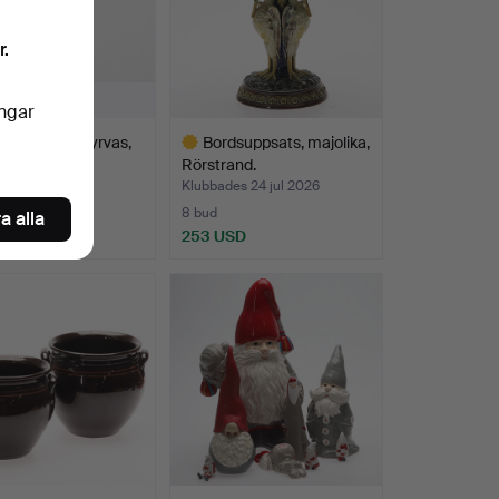
r.
ingar
PALM. Miniatyrvas,
Bordsuppsats, majolika,
s, Mölle, si…
Rörstrand.
es 24 jul 2026
Klubbades 24 jul 2026
8 bud
a alla
SD
253 USD
Utvalt
föremål