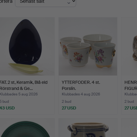
ortera
FAT. 2 st, Keramik, Blå eld
YTTERFODER. 4 st.
HENRI
Rörstrand & Ge…
Porslin.
FIGURI
R…
Klubbades 5 aug 2026
Klubbades 4 aug 2026
Klubba
5 bud
2 bud
2 bud
43 USD
27 USD
27 US