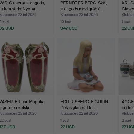
VAS. Glaserat stengods,
BERNDT FRIBERG. Skål,
KRUS/
etiketmärkt Nyman …
stengods med gråblå …
Glaser
Klubbades 23 jul 2026
Klubbades 23 jul 2026
Klubbad
3 bud
10 bud
1 bud
32 USD
347 USD
22 US
VASER. Ett par. Majolika,
EDIT RISBERG. FIGURIN,
ÄGGK
jugend, sekelski…
Delvis glaserat ler…
coddle
…
Klubbades 23 jul 2026
Klubbades 22 jul 2026
Klubbad
22 bud
1 bud
2 bud
137 USD
22 USD
27 US