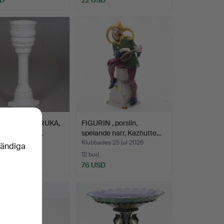
STAL MED KRUKA,
FIGURIN , porslin,
, porslin, 190…
spelande narr, Kazhutte…
es 26 jul 2026
Klubbades 25 jul 2026
vändiga
12 bud
D
76 USD