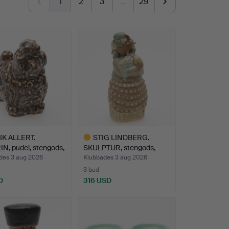
1
2
3
…
29
K ALLERT.
STIG LINDBERG.
N, pudel, stengods,
SKULPTUR, stengods,
signera…
des 3 aug 2026
Klubbades 3 aug 2026
3 bud
D
316 USD
Utvalt
föremål