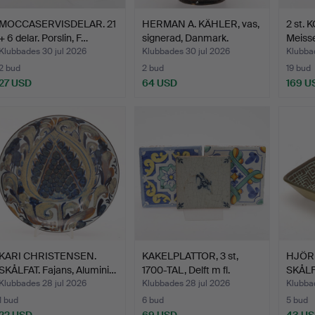
MOCCASERVISDELAR. 21
HERMAN A. KÄHLER, vas,
2 st. 
+ 6 delar. Porslin, F…
signerad, Danmark.
Meisse
Klubbades 30 jul 2026
Klubbades 30 jul 2026
Klubba
2 bud
2 bud
19 bud
27 USD
64 USD
169 U
KARI CHRISTENSEN.
KAKELPLATTOR, 3 st,
HJÖR
SKÅLFAT. Fajans, Alumini…
1700-TAL, Delft m fl.
SKÅLFA
Klubbades 28 jul 2026
Klubbades 28 jul 2026
Klubbad
1 bud
6 bud
5 bud
22 USD
69 USD
43 U