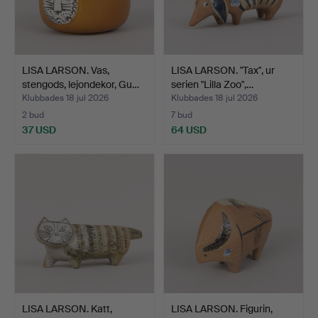
LISA LARSON. Vas,
LISA LARSON. "Tax", ur
stengods, lejondekor, Gu…
serien "Lilla Zoo",…
Klubbades 18 jul 2026
Klubbades 18 jul 2026
2 bud
7 bud
37 USD
64 USD
LISA LARSON. Katt,
LISA LARSON. Figurin,