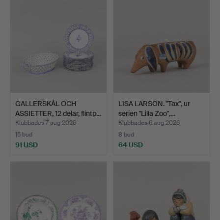
GALLERSKÅL OCH
LISA LARSON. "Tax", ur
ASSIETTER, 12 delar, flintp…
serien "Lilla Zoo",…
Klubbades 7 aug 2026
Klubbades 6 aug 2026
15 bud
8 bud
91 USD
64 USD