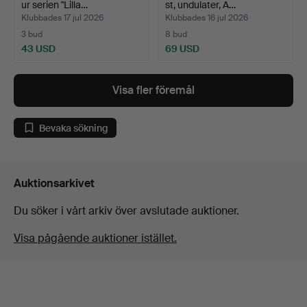
ur serien "Lilla…
st, undulater, A…
Klubbades 17 jul 2026
Klubbades 16 jul 2026
3 bud
8 bud
43 USD
69 USD
Visa fler föremål
Bevaka sökning
Auktionsarkivet
Du söker i vårt arkiv över avslutade auktioner.
Visa pågående auktioner istället.