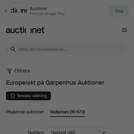
Auctionet
Visa
Stäng
Finns på Google Play
Auctionet.com
Filtrera
Europeiskt
Europeiskt på Garpenhus Auktioner
på
Bevaka sökning
Garpenhus
Pågående auktioner
Slutpriser
(10 973)
Auktioner
Slutpriser
Sortera