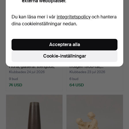
externa webbplatser.
Du kan läsa mer i vår
integritetspolicy
och hantera
dina cookieinställningar nedan.
Acceptera alla
Cookie-inställningar
GUNNAR HANSSON.
SKÅL, porslin, krakelé,
Höna, glaserat stengods,
troligen 1900-tal,…
s…
Klubbades 24 jul 2026
Klubbades 23 jul 2026
9 bud
6 bud
74 USD
64 USD