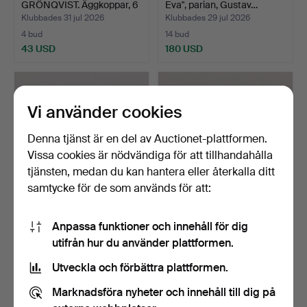
GRÖNQVIST. Äggkoppar, 6
Eva", parian, Gustav…
st, po…
Klubbades 31 jul 2026
Klubbades 29 jul 2026
4 bud
14 bud
43 USD
180 USD
Vi använder cookies
Denna tjänst är en del av Auctionet-plattformen.
Vissa cookies är nödvändiga för att tillhandahålla
tjänsten, medan du kan hantera eller återkalla ditt
samtycke för de som används för att:
OKÄND KONSTNÄR
GUNNAR HANSSON.
Anpassa funktioner och innehåll för dig
(DANMARK, 1900-TAL).
Äpple, glaserat stengods, …
utifrån hur du använder plattformen.
Relief…
Klubbades 26 jul 2026
Klubbades 25 jul 2026
11 bud
1 bud
Utveckla och förbättra plattformen.
85 USD
32 USD
Marknadsföra nyheter och innehåll till dig på