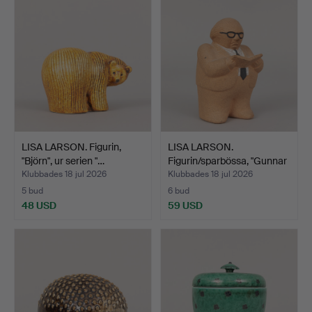
LISA LARSON. Figurin,
LISA LARSON.
"Björn", ur serien "…
Figurin/sparbössa, "Gunnar
St…
Klubbades 18 jul 2026
Klubbades 18 jul 2026
5 bud
6 bud
48 USD
59 USD