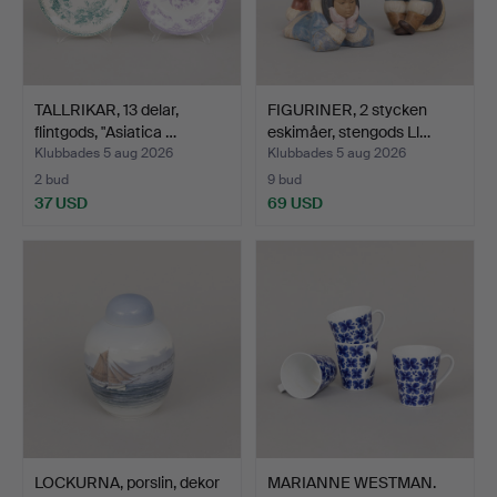
TALLRIKAR, 13 delar,
FIGURINER, 2 stycken
flintgods, "Asiatica …
eskimåer, stengods Ll…
Klubbades 5 aug 2026
Klubbades 5 aug 2026
2 bud
9 bud
37 USD
69 USD
LOCKURNA, porslin, dekor
MARIANNE WESTMAN.