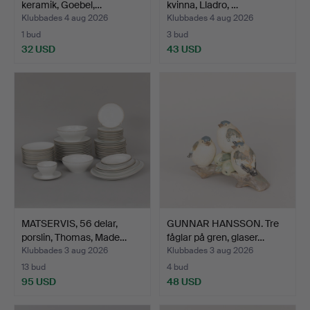
keramik, Goebel,…
kvinna, Lladro, …
Klubbades 4 aug 2026
Klubbades 4 aug 2026
1 bud
3 bud
32 USD
43 USD
MATSERVIS, 56 delar,
GUNNAR HANSSON. Tre
porslin, Thomas, Made…
fåglar på gren, glaser…
Klubbades 3 aug 2026
Klubbades 3 aug 2026
13 bud
4 bud
95 USD
48 USD