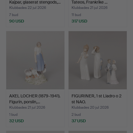
Kajpar, glaserat stengods,…
Tateos, Frankrike …
Klubbades 22 jul 2026
Klubbades 21 jul 2026
7 bud
11 bud
90 USD
317 USD
AXEL LOCHER (1879-1941).
FIGURINER, 1 st Lladro o 2
Figurin, porslin,…
st NAO.
Klubbades 21 jul 2026
Klubbades 20 jul 2026
1 bud
2 bud
32 USD
37 USD