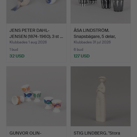
JENS PETER DAHL-
ÅSA LINDSTRÖM.
JENSEN (1874-1960). 3 st …
Snapsbägare, 5 delar,
porsl…
Klubbades 1 aug 2026
Klubbades 31 jul 2026
1 bud
6 bud
32 USD
127 USD
GUNVOR OLIN-
STIG LINDBERG. "Stora