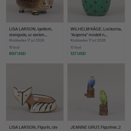
LISA LARSON. Igelkott,
WILHELM KÅGE. Lockurna,
stengods, ur serien…
"Argenta" modell n…
Klubbades 17 jul 2026
Klubbades 17 jul 2026
16 bud
10 bud
897 USD
127 USD
LISA LARSON. Figurin, räv
JEANNE GRUT. Figuriner, 2