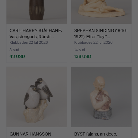
CARL-HARRY STÅLHANE.
SPEPHAN SINDING (1846-
Vas, stengods, Rörstr…
1922). Efter. "Idyl"…
Klubbades 22 jul 2026
Klubbades 22 jul 2026
3 bud
14 bud
43 USD
138 USD
GUNNAR HANSSON.
BYST, fajans, art deco,