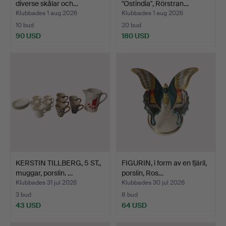
diverse skålar och…
"Ostindia", Rörstran…
Klubbades 1 aug 2026
Klubbades 1 aug 2026
10 bud
20 bud
90 USD
180 USD
KERSTIN TILLBERG, 5 ST.,
FIGURIN, i form av en fjäril,
muggar, porslin. …
porslin, Ros…
Klubbades 31 jul 2026
Klubbades 30 jul 2026
3 bud
8 bud
43 USD
64 USD