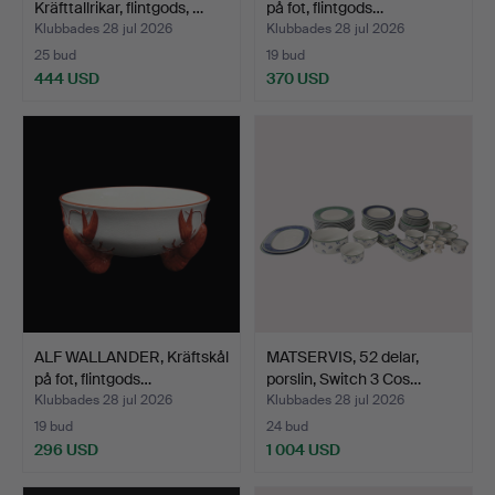
Kräfttallrikar, flintgods, …
på fot, flintgods…
Klubbades 28 jul 2026
Klubbades 28 jul 2026
25 bud
19 bud
444 USD
370 USD
ALF WALLANDER, Kräftskål
MATSERVIS, 52 delar,
på fot, flintgods…
porslin, Switch 3 Cos…
Klubbades 28 jul 2026
Klubbades 28 jul 2026
19 bud
24 bud
296 USD
1 004 USD