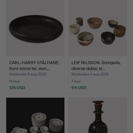
CARL-HARRY STÅLHANE.
LEIF NILSSON. Stengods,
Runt större fat, sten…
diverse skålar, st…
Klubbades 6 aug 2026
Klubbades 4 aug 2026
14 bud
7 bud
128 USD
64 USD