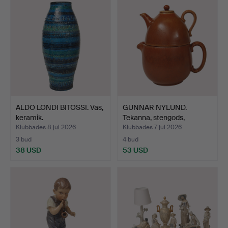
ALDO LONDI BITOSSI. Vas,
GUNNAR NYLUND.
keramik.
Tekanna, stengods,
ekorrbru…
Klubbades 8 jul 2026
Klubbades 7 jul 2026
3 bud
4 bud
38 USD
53 USD