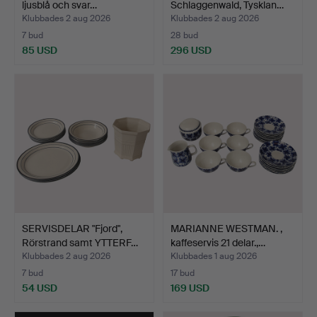
ljusblå och svar…
Schlaggenwald, Tysklan…
Klubbades 2 aug 2026
Klubbades 2 aug 2026
7 bud
28 bud
85 USD
296 USD
SERVISDELAR "Fjord",
MARIANNE WESTMAN. ,
Rörstrand samt YTTERF…
kaffeservis 21 delar.,…
Klubbades 2 aug 2026
Klubbades 1 aug 2026
7 bud
17 bud
54 USD
169 USD