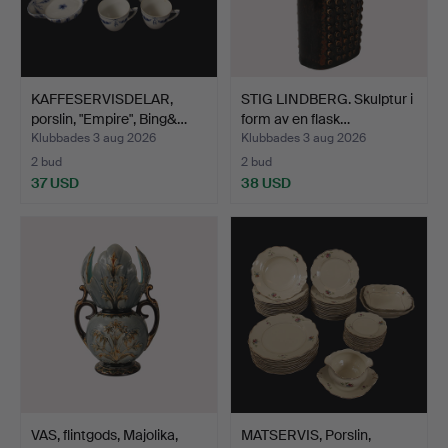
KAFFESERVISDELAR,
STIG LINDBERG. Skulptur i
porslin, "Empire", Bing&…
form av en flask…
Klubbades 3 aug 2026
Klubbades 3 aug 2026
2 bud
2 bud
37 USD
38 USD
VAS, flintgods, Majolika,
MATSERVIS, Porslin,