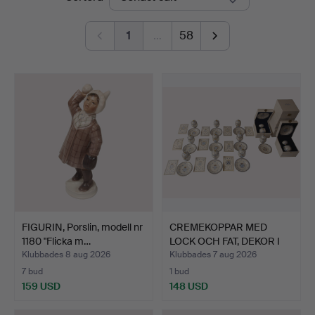
1
…
58
FIGURIN, Porslin, modell nr
CREMEKOPPAR MED
1180 "Flicka m…
LOCK OCH FAT, DEKOR I
BLÅT…
Klubbades 8 aug 2026
Klubbades 7 aug 2026
7 bud
1 bud
159 USD
148 USD