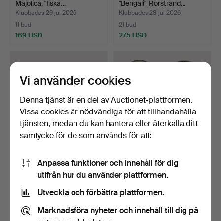
Majolica, "fiska…
"Bengali", Rörstrand…
Klubbades 29 jul 2026
Klubbades 28 jul 2026
11 bud
21 bud
169 USD
275 USD
Vi använder cookies
Denna tjänst är en del av Auctionet-plattformen.
Vissa cookies är nödvändiga för att tillhandahålla
tjänsten, medan du kan hantera eller återkalla ditt
samtycke för de som används för att:
LEIF NILSSON. Stengods,
ULRIKA HYDMAN
Anpassa funktioner och innehåll för dig
diverse skålar, st…
VALLIEN, skålar, 4 st.
utifrån hur du använder plattformen.
keram…
Klubbades 28 jul 2026
Klubbades 28 jul 2026
3 bud
5 bud
Utveckla och förbättra plattformen.
43 USD
53 USD
Marknadsföra nyheter och innehåll till dig på