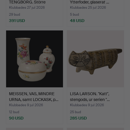
TENGBORG. Större
Ytterfoder, glaserat …
väggrelief/sk…
Klubbades 27 jul 2026
Klubbades 25 jul 2026
29 bud
5 bud
391 USD
48 USD
Utvalt
föremål
MEISSEN, VAS, MINDRE
LISA LARSON. "Katt",
URNA, samt LOCKASK, p…
stengods, ur serien "…
Klubbades 9 jul 2026
Klubbades 9 jul 2026
12 bud
25 bud
90 USD
285 USD