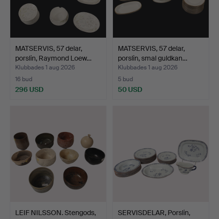
MATSERVIS, 57 delar,
MATSERVIS, 57 delar,
porslin, Raymond Loew…
porslin, smal guldkan…
Klubbades 1 aug 2026
Klubbades 1 aug 2026
16 bud
5 bud
296 USD
50 USD
LEIF NILSSON. Stengods,
SERVISDELAR, Porslin,