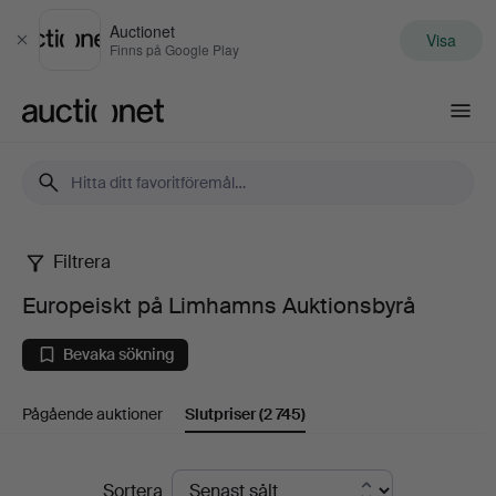
Auctionet
Visa
Stäng
Finns på Google Play
Auctionet.com
Filtrera
Europeiskt
Europeiskt på Limhamns Auktionsbyrå
på
Bevaka sökning
Limhamns
Pågående auktioner
Slutpriser
(2 745)
Auktionsbyrå
Slutpriser
Sortera