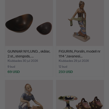
GUNNAR NYLUND. , skålar,
FIGURIN, Porslin, modell nr
2 st., stengods, …
1114 "Javanesi…
Klubbades 30 jul 2026
Klubbades 29 jul 2026
9 bud
12 bud
69 USD
233 USD