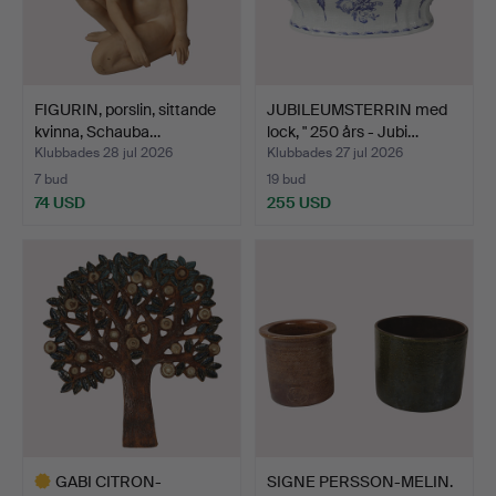
FIGURIN, porslin, sittande
JUBILEUMSTERRIN med
kvinna, Schauba…
lock, " 250 års - Jubi…
Klubbades 28 jul 2026
Klubbades 27 jul 2026
7 bud
19 bud
74 USD
255 USD
GABI CITRON-
SIGNE PERSSON-MELIN.