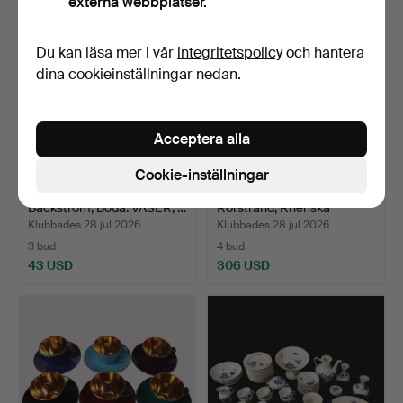
externa webbplatser.
Du kan läsa mer i vår
integritetspolicy
och hantera
dina cookieinställningar nedan.
Acceptera alla
Cookie-inställningar
ÄGG, glas, Monica
JUBILEUMSSERVIS
Backström, Boda. VASER, …
Rörstrand, Rhenska
mönstre…
Klubbades 28 jul 2026
Klubbades 28 jul 2026
3 bud
4 bud
43 USD
306 USD