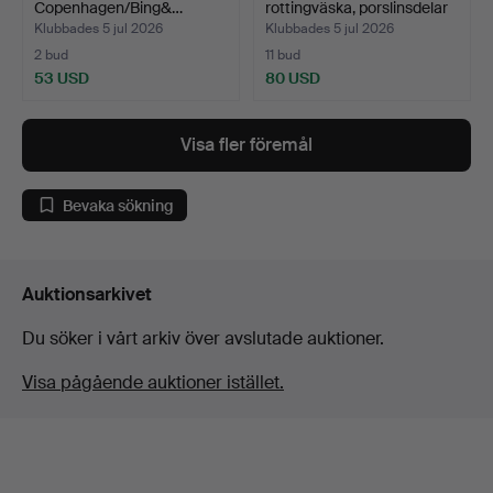
Copenhagen/Bing&…
rottingväska, porslinsdelar
C…
Klubbades 5 jul 2026
Klubbades 5 jul 2026
2 bud
11 bud
53 USD
80 USD
Visa fler föremål
Bevaka sökning
Auktionsarkivet
Du söker i vårt arkiv över avslutade auktioner.
Visa pågående auktioner istället.