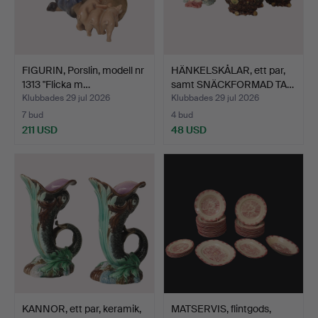
FIGURIN, Porslin, modell nr
HÄNKELSKÅLAR, ett par,
1313 "Flicka m…
samt SNÄCKFORMAD TA…
Klubbades 29 jul 2026
Klubbades 29 jul 2026
7 bud
4 bud
211 USD
48 USD
KANNOR, ett par, keramik,
MATSERVIS, flintgods,