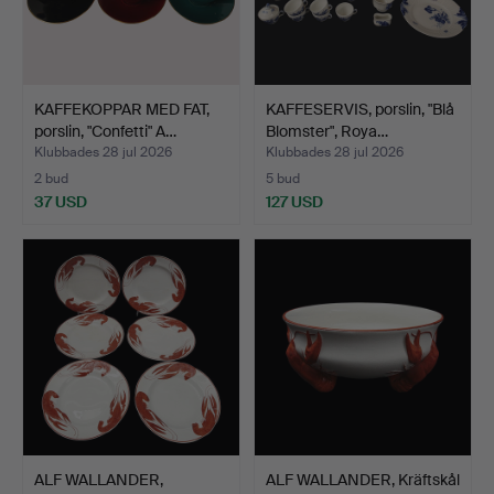
KAFFEKOPPAR MED FAT,
KAFFESERVIS, porslin, "Blå
porslin, "Confetti" A…
Blomster", Roya…
Klubbades 28 jul 2026
Klubbades 28 jul 2026
2 bud
5 bud
37 USD
127 USD
ALF WALLANDER,
ALF WALLANDER, Kräftskål