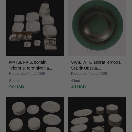
MATSERVIS, porslin,
SKÅLFAT, Glaserat lergods,
"Victoria" formgiven a…
St Erik Upsala.…
Klubbades 1 aug 2026
Klubbades 1 aug 2026
8 bud
4 bud
90 USD
43 USD