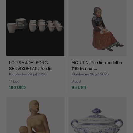
LOUISE ADELBORG.
FIGURIN, Porslin, modell nr
SERVISDELAR, Porslin
1110, kvinna i…
"Swe…
Klubbades 28 jul 2026
Klubbades 28 jul 2026
17 bud
9 bud
180 USD
85 USD