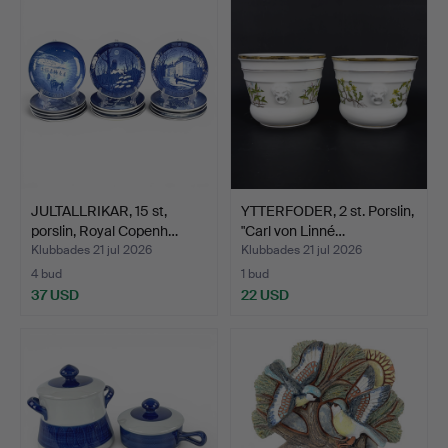
JULTALLRIKAR, 15 st,
YTTERFODER, 2 st. Porslin,
porslin, Royal Copenh…
"Carl von Linné…
Klubbades 21 jul 2026
Klubbades 21 jul 2026
4 bud
1 bud
37 USD
22 USD