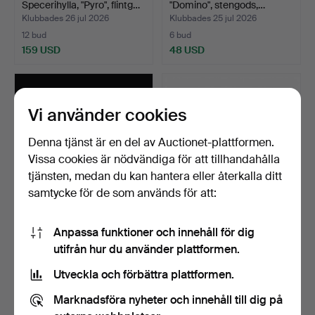
Specerihylla, "Pyro", flintg…
"Domino", stengods,…
Klubbades 26 jul 2026
Klubbades 25 jul 2026
12 bud
6 bud
159 USD
48 USD
Vi använder cookies
Denna tjänst är en del av Auctionet-plattformen.
Vissa cookies är nödvändiga för att tillhandahålla
tjänsten, medan du kan hantera eller återkalla ditt
samtycke för de som används för att:
MAT- samt KAFFESERVIS,
EINAR LUTERKORT (1905-
Anpassa funktioner och innehåll för dig
74 st, porslin, KPM…
1981), Fat, keramik,…
utifrån hur du använder plattformen.
Klubbades 24 jul 2026
Klubbades 24 jul 2026
16 bud
5 bud
Utveckla och förbättra plattformen.
106 USD
53 USD
Marknadsföra nyheter och innehåll till dig på