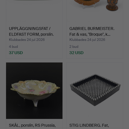
UPPLÄGGNINGSFAT /
GABRIEL BURMEISTER.
ELDFAST FORM, porslin.
Fat & vas, "Broque", k…
Klubbades 24 jul 2026
Klubbades 24 jul 2026
4 bud
2 bud
37 USD
32 USD
SKÅL, porslin, RS Prussia,
STIG LINDBERG. Fat,