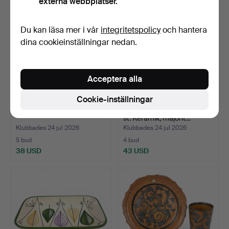
externa webbplatser.
Du kan läsa mer i vår
integritetspolicy
och hantera
dina cookieinställningar nedan.
Acceptera alla
Cookie-inställningar
SKÅL. Lergods, 1900-tal.
PARTI SERVISDELAR, 22
st. Keramik, majorit…
Klubbades 24 jul 2026
Klubbades 24 jul 2026
5 bud
4 bud
38 USD
43 USD