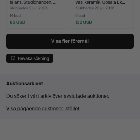
fajans, Studiohanden, …
Vas, keramik, Upsala Ek…
Klubbades 21 jul 2026
Klubbades 20 jul 2026
14 bud
6 bud
85 USD
132 USD
Visa fler föremål
Bevaka sökning
Auktionsarkivet
Du söker i vårt arkiv över avslutade auktioner.
Visa pågående auktioner istället.