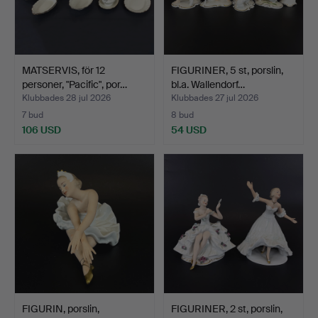
MATSERVIS, för 12
FIGURINER, 5 st, porslin,
personer, "Pacific", por…
bl.a. Wallendorf…
Klubbades 28 jul 2026
Klubbades 27 jul 2026
7 bud
8 bud
106 USD
54 USD
FIGURIN, porslin,
FIGURINER, 2 st, porslin,