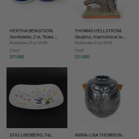
HERTHA BENGTSON.
THOMAS HELLSTRÖM.
Servisdelar, 2 st, "Koka …
Skulptur, chamotterat le…
Klubbades 21 jul 2026
Klubbades 21 jul 2026
2 bud
1 bud
27 USD
22 USD
STIG LINDBERG. Fat,
ANNA-LISA THOMSON.