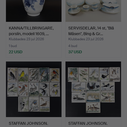
KANNA/TILLBRINGARE,
SERVISDELAR, 14 st, "Blå
porslin, modell 1609, …
Måsen", Bing & Gr…
Klubbades 23 jul 2026
Klubbades 23 jul 2026
1 bud
4 bud
22 USD
37 USD
STAFFAN JOHNSON.
STAFFAN JOHNSON.