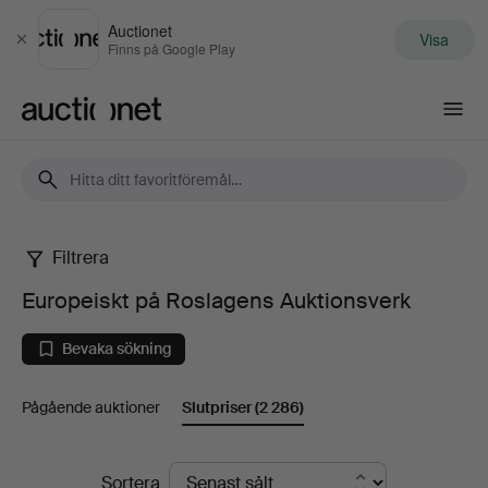
Auctionet
Visa
Stäng
Finns på Google Play
Auctionet.com
Filtrera
Europeiskt
Europeiskt på Roslagens Auktionsverk
på
Bevaka sökning
Roslagens
Pågående auktioner
Slutpriser
(2 286)
Auktionsverk
Slutpriser
Sortera