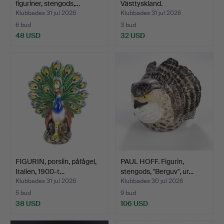
figuriner, stengods,…
Västtyskland.
Klubbades 31 jul 2026
Klubbades 31 jul 2026
6 bud
3 bud
48 USD
32 USD
FIGURIN, porslin, påfågel,
PAUL HOFF. Figurin,
Italien, 1900-t…
stengods, "Berguv", ur…
Klubbades 31 jul 2026
Klubbades 30 jul 2026
5 bud
9 bud
38 USD
106 USD