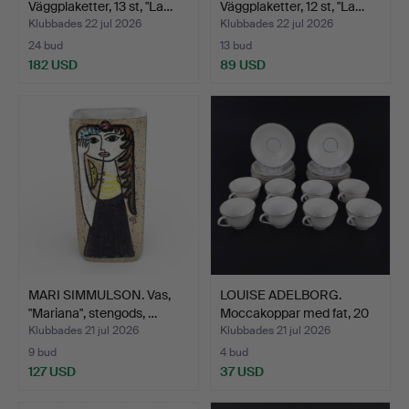
Väggplaketter, 13 st, "La…
Väggplaketter, 12 st, "La…
Klubbades 22 jul 2026
Klubbades 22 jul 2026
24 bud
13 bud
182 USD
89 USD
MARI SIMMULSON. Vas,
LOUISE ADELBORG.
"Mariana", stengods, …
Moccakoppar med fat, 20
d…
Klubbades 21 jul 2026
Klubbades 21 jul 2026
9 bud
4 bud
127 USD
37 USD