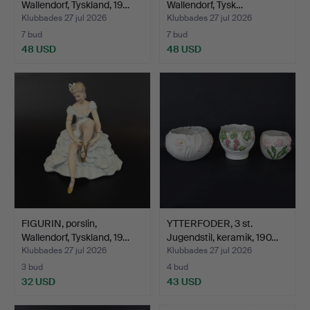
Wallendorf, Tyskland, 19…
Wallendorf, Tysk…
Klubbades 27 jul 2026
Klubbades 27 jul 2026
7 bud
7 bud
48 USD
48 USD
FIGURIN, porslin,
YTTERFODER, 3 st.
Wallendorf, Tyskland, 19…
Jugendstil, keramik, 190…
Klubbades 27 jul 2026
Klubbades 27 jul 2026
3 bud
4 bud
32 USD
43 USD