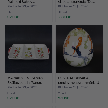
Reinhold Schleg…
glaserat stengods, "Do…
Klubbades 23 jul 2026
Klubbades 23 jul 2026
1 bud
10 bud
32 USD
160 USD
MARIANNE WESTMAN.
DEKORATIONSÄGG,
Skålfat, porslin, "Verdu…
porslin, monogrammärkt U
B.
Klubbades 23 jul 2026
Klubbades 23 jul 2026
3 bud
2 bud
32 USD
27 USD