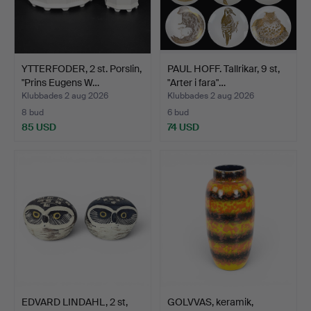
YTTERFODER, 2 st. Porslin,
PAUL HOFF. Tallrikar, 9 st,
"Prins Eugens W…
"Arter i fara"…
Klubbades 2 aug 2026
Klubbades 2 aug 2026
8 bud
6 bud
85 USD
74 USD
EDVARD LINDAHL, 2 st,
GOLVVAS, keramik,