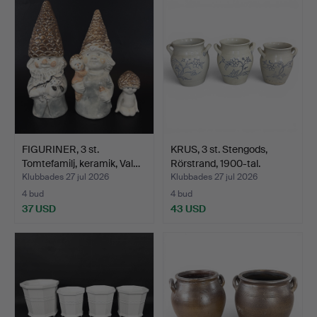
FIGURINER, 3 st.
KRUS, 3 st. Stengods,
Tomtefamilj, keramik, Val…
Rörstrand, 1900-tal.
Klubbades 27 jul 2026
Klubbades 27 jul 2026
4 bud
4 bud
37 USD
43 USD