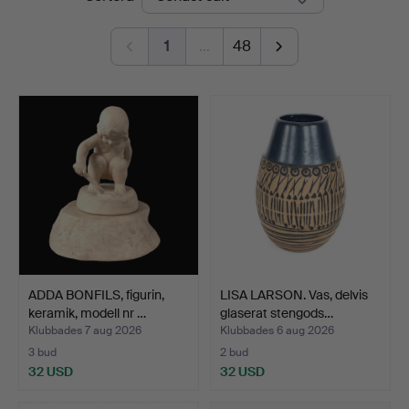
1
…
48
ADDA BONFILS, figurin,
LISA LARSON. Vas, delvis
keramik, modell nr …
glaserat stengods…
Klubbades 7 aug 2026
Klubbades 6 aug 2026
3 bud
2 bud
32 USD
32 USD