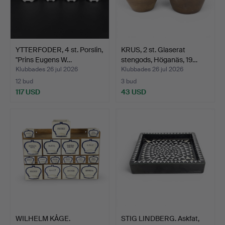
YTTERFODER, 4 st. Porslin,
KRUS, 2 st. Glaserat
"Prins Eugens W…
stengods, Höganäs, 19…
Klubbades 26 jul 2026
Klubbades 26 jul 2026
12 bud
3 bud
117 USD
43 USD
WILHELM KÅGE.
STIG LINDBERG. Askfat,