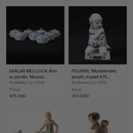
SKÅLAR MED LOCK. Åtta
FIGURIN, "Musselmalet,
st, porslin, "Mussel…
porslin, modell 479…
Klubbades 1 jun 2026
Klubbades 1 jun 2026
10 bud
9 bud
475 USD
254 USD