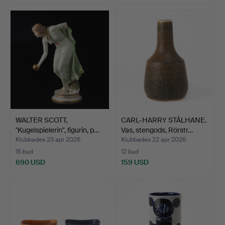
WALTER SCOTT,
CARL-HARRY STÅLHANE.
"Kugelspielerin", figurin, p…
Vas, stengods, Rörstr…
Klubbades 23 apr 2026
Klubbades 22 apr 2026
15 bud
12 bud
690 USD
159 USD