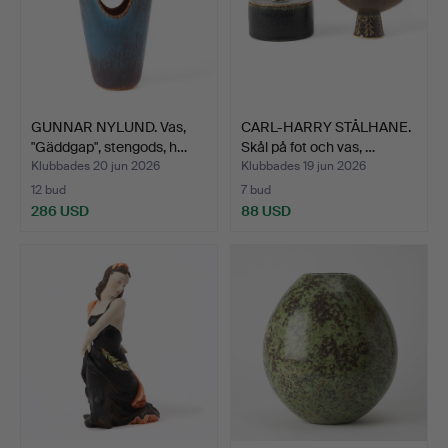
GUNNAR NYLUND. Vas,
CARL-HARRY STÅLHANE.
"Gäddgap", stengods, h…
Skål på fot och vas, …
Klubbades 20 jun 2026
Klubbades 19 jun 2026
12 bud
7 bud
286 USD
88 USD