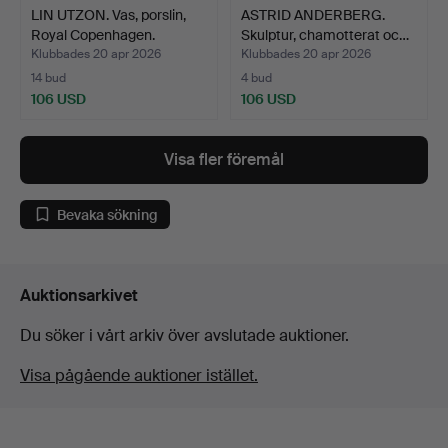
LIN UTZON. Vas, porslin,
ASTRID ANDERBERG.
Royal Copenhagen.
Skulptur, chamotterat oc…
Klubbades 20 apr 2026
Klubbades 20 apr 2026
14 bud
4 bud
106 USD
106 USD
Visa fler föremål
Bevaka sökning
Auktionsarkivet
Du söker i vårt arkiv över avslutade auktioner.
Visa pågående auktioner istället.