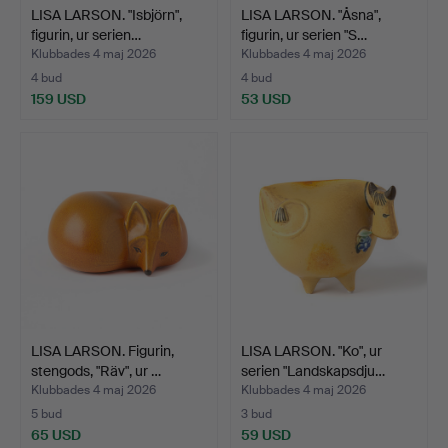
LISA LARSON. "Isbjörn",
LISA LARSON. "Åsna",
figurin, ur serien…
figurin, ur serien "S…
Klubbades 4 maj 2026
Klubbades 4 maj 2026
4 bud
4 bud
159 USD
53 USD
LISA LARSON. Figurin,
LISA LARSON. "Ko", ur
stengods, "Räv", ur …
serien "Landskapsdju…
Klubbades 4 maj 2026
Klubbades 4 maj 2026
5 bud
3 bud
65 USD
59 USD