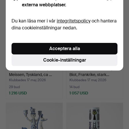
externa webbplatser.
Du kan läsa mer i vår
integritetspolicy
och hantera
dina cookieinställningar nedan.
Acceptera alla
Cookie-inställningar
PRAKTURNA, porslin,
HANS HEDBERG. Skål,
Meissen, Tyskland, ca …
Biot, Frankrike, stark…
Klubbades 17 maj 2026
Klubbades 17 maj 2026
29 bud
14 bud
1 216 USD
1 057 USD