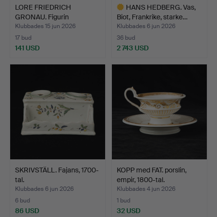
LORE FRIEDRICH
HANS HEDBERG. Vas,
GRONAU. Figurin
Biot, Frankrike, starke…
föreställan…
Klubbades 15 jun 2026
Klubbades 6 jun 2026
17 bud
36 bud
141 USD
2 743 USD
Utvalt
föremål
SKRIVSTÄLL. Fajans, 1700-
KOPP med FAT. porslin,
tal.
empir, 1800-tal.
Klubbades 6 jun 2026
Klubbades 4 jun 2026
6 bud
1 bud
86 USD
32 USD