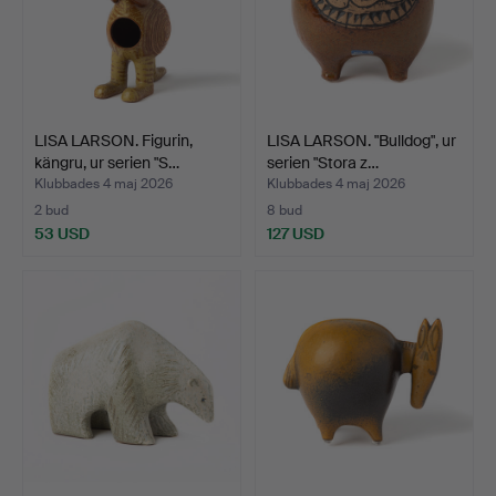
LISA LARSON. Figurin,
LISA LARSON. "Bulldog", ur
kängru, ur serien "S…
serien "Stora z…
Klubbades 4 maj 2026
Klubbades 4 maj 2026
2 bud
8 bud
53 USD
127 USD