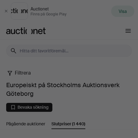
Auctionet
Visa
Stäng
Finns på Google Play
Auctionet.com
Filtrera
Europeiskt
Europeiskt på Stockholms Auktionsverk
på
Göteborg
Stockholms
Bevaka sökning
Auktionsverk
Pågående auktioner
Slutpriser
(1 440)
Göteborg