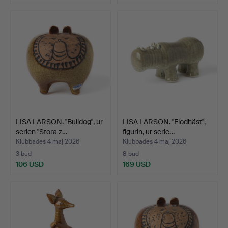
Utvalt
föremål
LISA LARSON. "Bulldog", ur
LISA LARSON. "Flodhäst",
serien "Stora z…
figurin, ur serie…
Klubbades 4 maj 2026
Klubbades 4 maj 2026
3 bud
8 bud
106 USD
169 USD