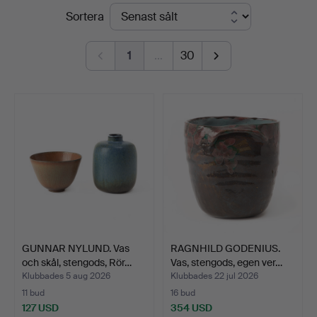
Slutpriser
Sortera
1
…
30
GUNNAR NYLUND. Vas
RAGNHILD GODENIUS.
och skål, stengods, Rör…
Vas, stengods, egen ver…
Klubbades 5 aug 2026
Klubbades 22 jul 2026
11 bud
16 bud
127 USD
354 USD