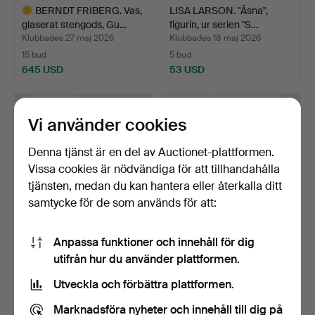
BERNDT FRIBERG. Vas,
LISA LARSON. "Åsna",
glaserat stengods, Gu…
figurin, ur serien "S…
Klubbades 27 maj 2026
Klubbades 18 maj 2026
15 bud
5 bud
645 USD
53 USD
Utvalt
föremål
Vi använder cookies
Denna tjänst är en del av Auctionet-plattformen.
Vissa cookies är nödvändiga för att tillhandahålla
tjänsten, medan du kan hantera eller återkalla ditt
samtycke för de som används för att:
Anpassa funktioner och innehåll för dig
TESERVIS. 3 delar, porslin,
BERNDT FRIBERG. Skål,
utifrån hur du använder plattformen.
"Musselmalet",…
glaserat stengods, G…
Klubbades 17 maj 2026
Klubbades 17 maj 2026
Utveckla och förbättra plattformen.
12 bud
13 bud
1 108 USD
196 USD
Marknadsföra nyheter och innehåll till dig på