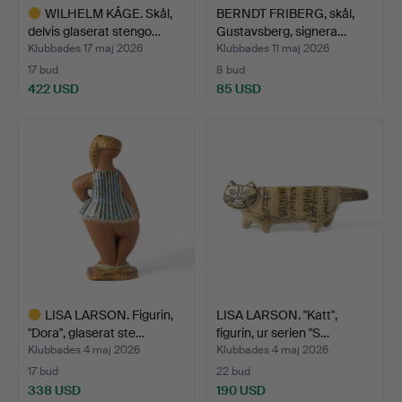
WILHELM KÅGE. Skål,
BERNDT FRIBERG, skål,
delvis glaserat stengo…
Gustavsberg, signera…
Klubbades 17 maj 2026
Klubbades 11 maj 2026
17 bud
8 bud
422 USD
85 USD
Utvalt
föremål
LISA LARSON. Figurin,
LISA LARSON. "Katt",
"Dora", glaserat ste…
figurin, ur serien "S…
Klubbades 4 maj 2026
Klubbades 4 maj 2026
17 bud
22 bud
338 USD
190 USD