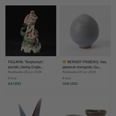
Utvalt
föremål
FIGURIN. "Neptunus",
BERNDT FRIBERG. Vas,
porslin, Derby, Engla…
glaserat stengods, Gu…
Klubbades 20 jun 2026
Klubbades 20 jun 2026
8 bud
8 bud
64 USD
306 USD
Utvalt
föremål