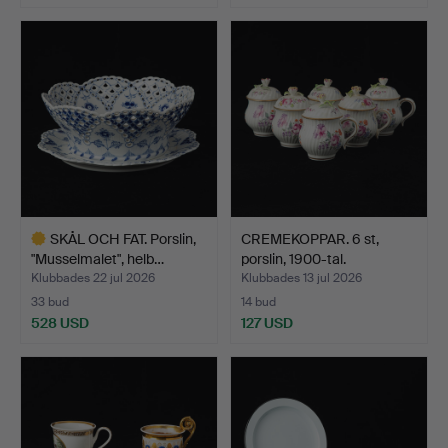
SKÅL OCH FAT. Porslin,
CREMEKOPPAR. 6 st,
"Musselmalet", helb…
porslin, 1900-tal.
Klubbades 22 jul 2026
Klubbades 13 jul 2026
33 bud
14 bud
528 USD
127 USD
Utvalt
föremål