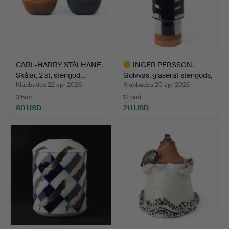
CARL-HARRY STÅLHANE.
INGER PERSSON.
Skålar, 2 st, stengod…
Golvvas, glaserat stengods,
…
Klubbades 22 apr 2026
Klubbades 20 apr 2026
3 bud
12 bud
80 USD
211 USD
Utvalt
föremål