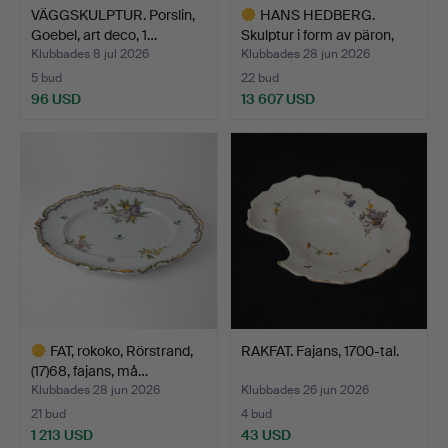
VÄGGSKULPTUR. Porslin,
HANS HEDBERG.
Goebel, art deco, 1…
Skulptur i form av päron,
Bi…
Klubbades 8 jul 2026
Klubbades 28 jun 2026
5 bud
22 bud
96 USD
13 607 USD
Utvalt
föremål
FAT, rokoko, Rörstrand,
RAKFAT. Fajans, 1700-tal.
(17)68, fajans, må…
Klubbades 28 jun 2026
Klubbades 26 jun 2026
21 bud
4 bud
1 213 USD
43 USD