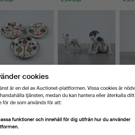
Utvalt
föremål
BIRGER KAIPIAINEN.
FIGURINER, 2st. Nr 3501
Figuri
vänder cookies
KERAMIKFAT, 3 st. Signe…
och 260. Royal Cop…
Copen
Sent 1
Klubbades 24 maj 2026
Klubbades 17 maj 2026
Klubba
änst är en del av Auctionet-plattformen. Vissa cookies är nöd
18 bud
5 bud
5 bud
illhandahålla tjänsten, medan du kan hantera eller återkalla ditt
3 688 USD
52 USD
55 U
 för de som används för att:
assa funktioner och innehåll för dig utifrån hur du använder
ttformen.