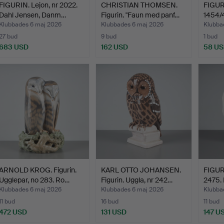
FIGURIN. Lejon, nr 2022.
CHRISTIAN THOMSEN.
FIGURI
Dahl Jensen, Danm…
Figurin. "Faun med panf…
1454/4
Cope
Klubbades 6 maj 2026
Klubbades 6 maj 2026
Klubba
27 bud
9 bud
1 bud
683 USD
162 USD
58 U
ARNOLD KROG. Figurin.
KARL OTTO JOHANSEN.
FIGURI
Ugglepar, no 283. Ro…
Figurin. Uggla, nr 242…
2475.
Klubbades 6 maj 2026
Klubbades 6 maj 2026
Klubba
11 bud
16 bud
11 bud
472 USD
131 USD
147 U