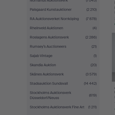
Norrlands Auktionsverk
(1 045)
Palsgaard Kunstauktioner
(2 210)
RA Auktionsverket Norrköping
(7 878)
Rheinveld Auktionen
(4)
Roslagens Auktionsverk
(2 286)
Rumsey’s Auctioneers
(21)
Sajab Vintage
(1)
Skandia Auktion
(20)
Skånes Auktionsverk
(3 579)
Stadsauktion Sundsvall
(14 442)
Stockholms Auktionsverk
(619)
Düsseldorf/Neuss
Stockholms Auktionsverk Fine Art
(1 211)