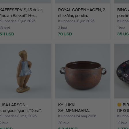
KAFFESERVIS, 15 delar,
ROYAL COPENHAGEN, 2
BING 
"Indian Basket", He…
st skålar, porslin.
porslin
Klubbades 19 jun 2026
Klubbades 18 jun 2026
Klubba
18 bud
3 bud
1 bud
511 USD
70 USD
35 U
LISA LARSON.
KYLLIKKI
BI
stengodsfigurin, "Dora".
SALMENHAARA.
DEKOR
Gust…
Praktskål. Signerad …
signe
Klubbades 31 maj 2026
Klubbades 24 maj 2026
Klubba
2 bud
20 bud
19 bud
41 USD
6 914 USD
4 379