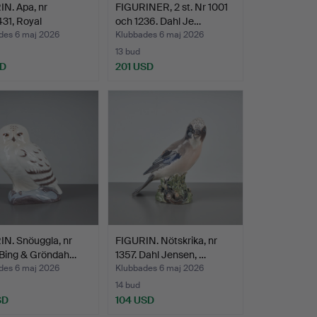
N. Apa, nr
FIGURINER, 2 st. Nr 1001
31, Royal
och 1236. Dahl Je…
nhage…
des 6 maj 2026
Klubbades 6 maj 2026
13 bud
SD
201 USD
N. Snöuggla, nr
FIGURIN. Nötskrika, nr
 Bing & Gröndah…
1357. Dahl Jensen, …
des 6 maj 2026
Klubbades 6 maj 2026
14 bud
SD
104 USD