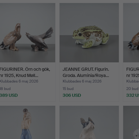
FIGURINER. Örn och gök,
JEANNE GRUT. Figurin.
FIGUR
nr 1925, Knud Møll…
Groda. Aluminia/Roya…
nr 192
Klubbades 6 maj 2026
Klubbades 6 maj 2026
Klubba
18 bud
15 bud
20 bud
389 USD
306 USD
332 