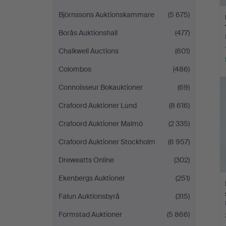
Björnssons Auktionskammare
(5 675)
Borås Auktionshall
(477)
Chalkwell Auctions
(601)
Colombos
(486)
Connoisseur Bokauktioner
(69)
Crafoord Auktioner Lund
(8 616)
Crafoord Auktioner Malmö
(2 335)
Crafoord Auktioner Stockholm
(6 957)
Dreweatts Online
(302)
Ekenbergs Auktioner
(251)
Falun Auktionsbyrå
(315)
Formstad Auktioner
(5 866)