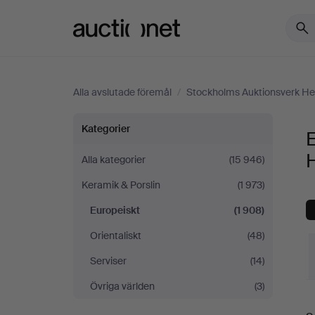
Auctionet.com
Alla avslutade föremål
/
Stockholms Auktionsverk Hel
Europeiskt
Kategorier
på
H
Alla kategorier
(15 946)
Keramik & Porslin
(1 973)
Stockholms
Europeiskt
(1 908)
Auktionsverk
Orientaliskt
(48)
Helsinki
Serviser
(14)
Övriga världen
(3)
S