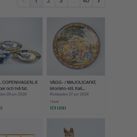
1
2
3
…
40
L COPENHAGEN, 6
VÄGG- / MAJOLICAFAT,
par och två fat.
istoriato-stil. Itali…
des 29 jun 2026
Klubbades 27 jun 2026
1 bud
D
173 USD