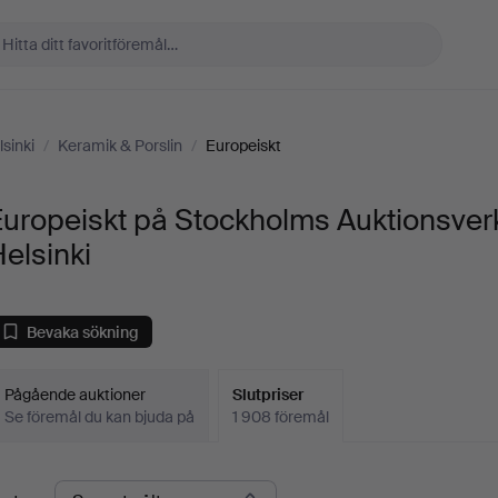
sinki
/
Keramik & Porslin
/
Europeiskt
Europeiskt på Stockholms Auktionsver
elsinki
Bevaka sökning
Pågående auktioner
Slutpriser
Se föremål du kan bjuda på
1 908 föremål
lutpriser