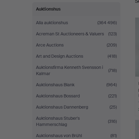
S
Auktionshus
Alla auktionshus
(364 496)
Acreman St Auctioneers & Valuers
(123)
Arce Auctions
(209)
Art and Design Auctions
(418)
Auktionsfirma Kenneth Svensson i
(718)
Kalmar
Auktionshaus Blank
(964)
Auktionshaus Bossard
(221)
Auktionshaus Dannenberg
(25)
Auktionshaus Stuber's
(316)
Hammerschlag
Auktionshaus von Brühl
(81)