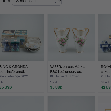
ortera
BING & GRÖNDAL,
VASER, ett par, Märkta
ROYA
porslinsföremål.
B&G i blå underglas…
st kop
Klubbades 5 jul 2026
Klubbades 3 jul 2026
Klubba
1 bud
1 bud
3 bud
35 USD
35 USD
42 US