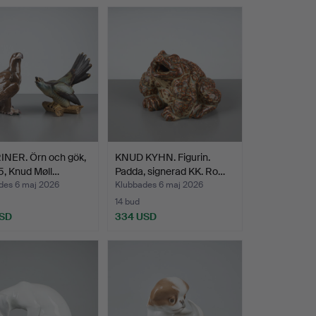
INER. Örn och gök,
KNUD KYHN. Figurin.
5, Knud Møll…
Padda, signerad KK. Ro…
des 6 maj 2026
Klubbades 6 maj 2026
14 bud
USD
334 USD