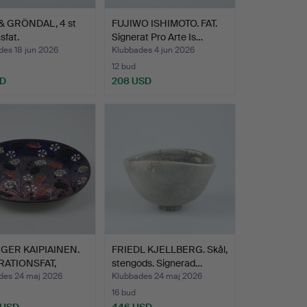
& GRÖNDAL, 4 st
FUJIWO ISHIMOTO. FAT.
sfat.
Signerat Pro Arte Is…
des 18 jun 2026
Klubbades 4 jun 2026
12 bud
SD
208 USD
RGER KAIPIAINEN.
FRIEDL KJELLBERG. Skål,
ATIONSFAT,
stengods. Signerad…
ra…
des 24 maj 2026
Klubbades 24 maj 2026
16 bud
 USD
446 USD