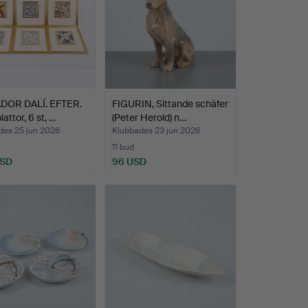
DOR DALÍ. EFTER.
FIGURIN, Sittande schäfer
attor, 6 st, …
(Peter Herold) n…
des 25 jun 2026
Klubbades 23 jun 2026
11 bud
USD
96 USD