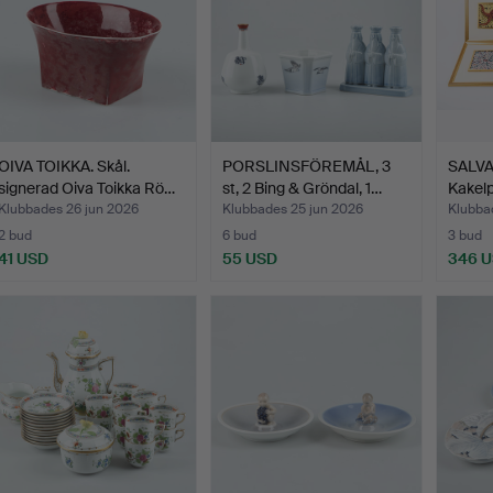
OIVA TOIKKA. Skål.
PORSLINSFÖREMÅL, 3
SALVA
signerad Oiva Toikka Rö…
st, 2 Bing & Gröndal, 1…
Kakelpl
Klubbades 26 jun 2026
Klubbades 25 jun 2026
Klubba
2 bud
6 bud
3 bud
41 USD
55 USD
346 