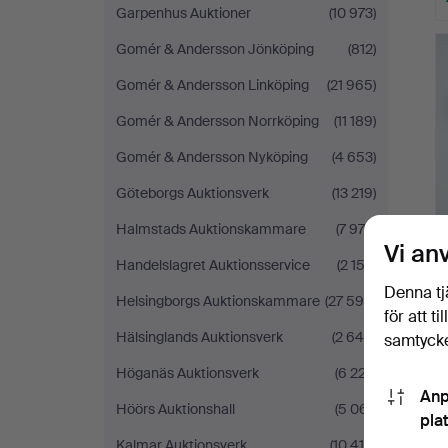
Garpenhus Auktioner
(10 973)
Gomér & Andersson Jönköping
(812)
Gomér & Andersson Linköping
(21 965)
Gomér & Andersson Norrköping
(11 189)
Gomér & Andersson Nyköping
(4 653)
Göteborgs Auktionsverk
(13 219)
Halmstads Auktionskammare
(7 973)
Vi an
Handelslagret Auktionsservice
(2 153)
Denna tj
Helsingborgs Auktionskammare
(27 594)
för att t
Hälsinglands Auktionsverk
(2 649)
samtycke
Höganäs Auktionsverk
(6 227)
Anp
Höörs Auktionshall
(5 061)
pla
Kalmar Auktionsverk
(10 410)