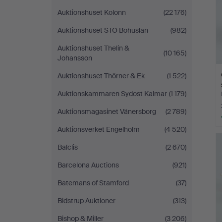
Auktionshuset Kolonn
(22 176)
Auktionshuset STO Bohuslän
(982)
Auktionshuset Thelin &
(10 165)
Johansson
Auktionshuset Thörner & Ek
(1 522)
Auktionskammaren Sydost Kalmar
(1 179)
Auktionsmagasinet Vänersborg
(2 789)
Auktionsverket Engelholm
(4 520)
Balclis
(2 670)
Barcelona Auctions
(921)
Batemans of Stamford
(37)
Bidstrup Auktioner
(313)
Bishop & Miller
(3 206)