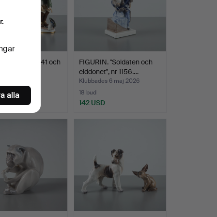
r.
ingar
ner 2 st. Nr 8041 och
FIGURIN. "Soldaten och
 Bing & G…
elddonet", nr 1156.…
des 6 maj 2026
Klubbades 6 maj 2026
18 bud
a alla
SD
142 USD