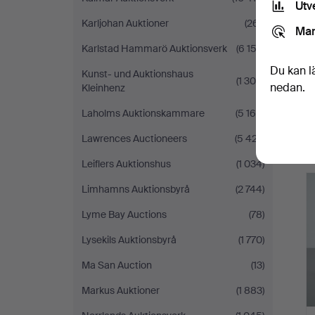
Utv
Karljohan Auktioner
(261)
Mar
Karlstad Hammarö Auktionsverk
(6 152)
Du kan l
Kunst- und Auktionshaus
(1 300)
nedan.
Kleinhenz
Laholms Auktionskammare
(5 169)
Lawrences Auctioneers
(5 427)
Leiflers Auktionshus
(1 034)
Limhamns Auktionsbyrå
(2 744)
Lyme Bay Auctions
(78)
Lysekils Auktionsbyrå
(1 770)
Ma San Auction
(13)
Markus Auktioner
(1 883)