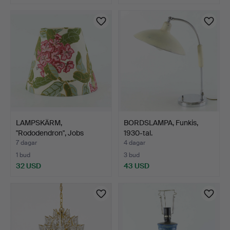
LAMPSKÄRM,
BORDSLAMPA, Funkis,
"Rododendron", Jobs
1930-tal.
Handtryck, …
7 dagar
4 dagar
1 bud
3 bud
32 USD
43 USD