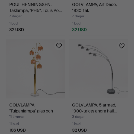
POUL HENNINGSEN.
GOLVLAMPA, Art Déco,
Taklampa, "PH5", Louis Po…
1930-tal.
7 dagar
7 dagar
1 bud
1 bud
32 USD
32 USD
GOLVLAMPA,
GOLVLAMPA, 5 armad,
"Tulpanlampa" glas och
1900-talets andra hälf…
mässing,…
11 timmar
3 dagar
11 bud
1 bud
106 USD
32 USD