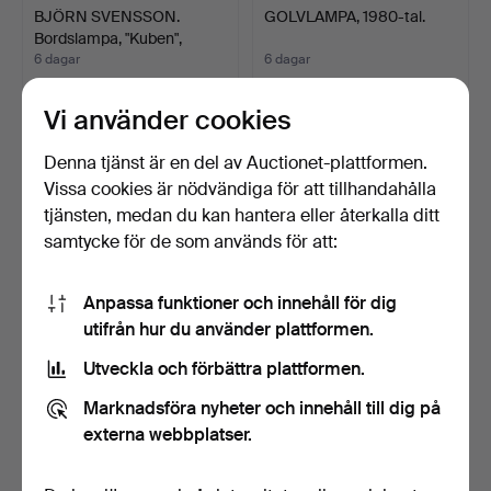
BJÖRN SVENSSON.
GOLVLAMPA, 1980-tal.
Bordslampa, "Kuben",
metal…
6 dagar
6 dagar
Värdering
Värdering
64 USD
64 USD
Vi använder cookies
Denna tjänst är en del av Auctionet-plattformen.
Vissa cookies är nödvändiga för att tillhandahålla
tjänsten, medan du kan hantera eller återkalla ditt
samtycke för de som används för att:
Anpassa funktioner och innehåll för dig
utifrån hur du använder plattformen.
Utveckla och förbättra plattformen.
GOLVLAMPOR, ett par,
GOLVLAMPA, Swedish
modell 63137, Fagerhu…
Modern, 1940-tal.
Marknadsföra nyheter och innehåll till dig på
11 dagar
11 dagar
externa webbplatser.
Värdering
Värdering
158 USD
211 USD