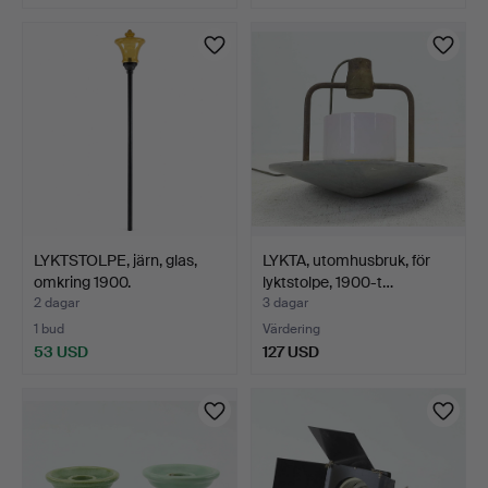
LYKTSTOLPE, järn, glas,
LYKTA, utomhusbruk, för
omkring 1900.
lyktstolpe, 1900-t…
2 dagar
3 dagar
1 bud
Värdering
53 USD
127 USD