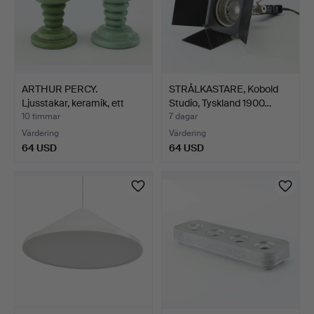
ARTHUR PERCY.
STRÅLKASTARE, Kobold
Ljusstakar, keramik, ett
Studio, Tyskland 1900…
par…
10 timmar
7 dagar
Värdering
Värdering
64 USD
64 USD