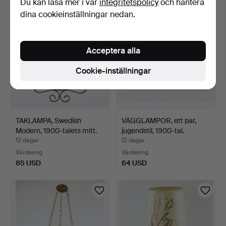
Du kan läsa mer i vår
integritetspolicy
och hantera
dina cookieinställningar nedan.
Acceptera alla
Cookie-inställningar
TAKLAMPA, Swedish
VÄGGLAMPOR, ett par,
Modern, 1900-talets mitt.
jugendstil, 1900-tal.
12 dagar
12 dagar
Värdering
Värdering
85 USD
64 USD