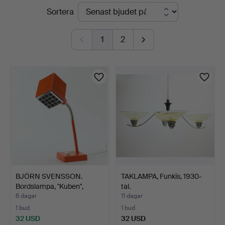
Pågående
Sortera
Auktionsverk
auktioner
1
2
BJÖRN SVENSSON.
TAKLAMPA, Funkis, 1930-
Bordslampa, "Kuben",
tal.
metal…
6 dagar
11 dagar
1 bud
1 bud
32 USD
32 USD