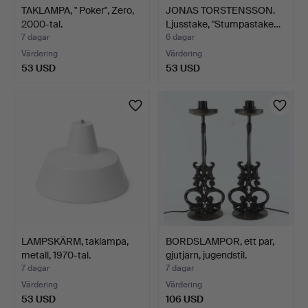
TAKLAMPA, " Poker", Zero,
JONAS TORSTENSSON.
2000-tal.
Ljusstake, "Stumpastake…
7 dagar
6 dagar
Värdering
Värdering
53 USD
53 USD
LAMPSKÄRM, taklampa,
BORDSLAMPOR, ett par,
metall, 1970-tal.
gjutjärn, jugendstil.
7 dagar
7 dagar
Värdering
Värdering
53 USD
106 USD