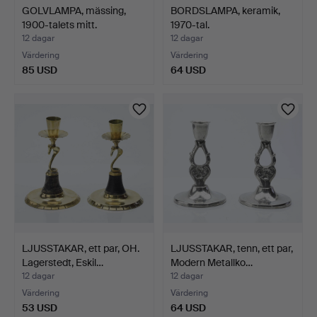
GOLVLAMPA, mässing,
BORDSLAMPA, keramik,
1900-talets mitt.
1970-tal.
12 dagar
12 dagar
Värdering
Värdering
85 USD
64 USD
LJUSSTAKAR, ett par, OH.
LJUSSTAKAR, tenn, ett par,
Lagerstedt, Eskil…
Modern Metallko…
12 dagar
12 dagar
Värdering
Värdering
53 USD
64 USD