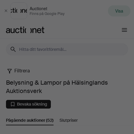
Auctionet
Visa
Stäng
Finns på Google Play
Auctionet.com
Filtrera
Belysning
Belysning & Lampor på Hälsinglands
&
Auktionsverk
Lampor
Bevaka sökning
på
Pågående auktioner
(52)
Slutpriser
Hälsinglands