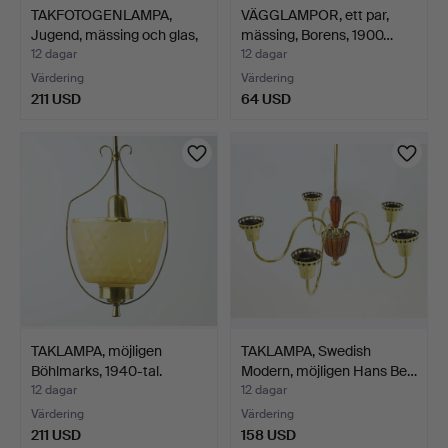
TAKFOTOGENLAMPA,
VÄGGLAMPOR, ett par,
Jugend, mässing och glas,
mässing, Borens, 1900…
…
12 dagar
12 dagar
Värdering
Värdering
211 USD
64 USD
TAKLAMPA, möjligen
TAKLAMPA, Swedish
Böhlmarks, 1940-tal.
Modern, möjligen Hans Be…
12 dagar
12 dagar
Värdering
Värdering
211 USD
158 USD