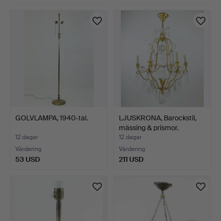
GOLVLAMPA, 1940-tal.
LJUSKRONA, Barockstil,
mässing & prismor.
12 dagar
12 dagar
Värdering
Värdering
53 USD
211 USD