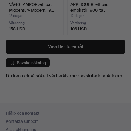
VÄGGLAMPOR, ett par,
APPLIQUER, ett par,
Midcentury Modern, 19…
empirstil, 1900-tal.
12 dagar
12 dagar
Värdering
Värdering
158 USD
106 USD
Visa fler föremål
Bevaka sökning
Du kan också söka i
vårt arkiv med avslutade auktioner
.
Sidfotsnavigation
Hjälp och kontakt
Kontakta support
Alla auktionshus