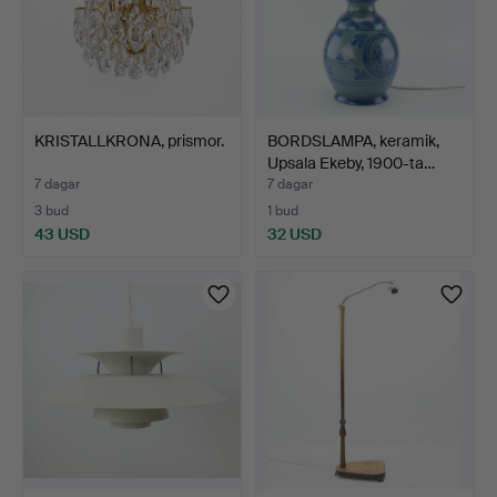
KRISTALLKRONA, prismor.
BORDSLAMPA, keramik,
Upsala Ekeby, 1900-ta…
7 dagar
7 dagar
3 bud
1 bud
43 USD
32 USD