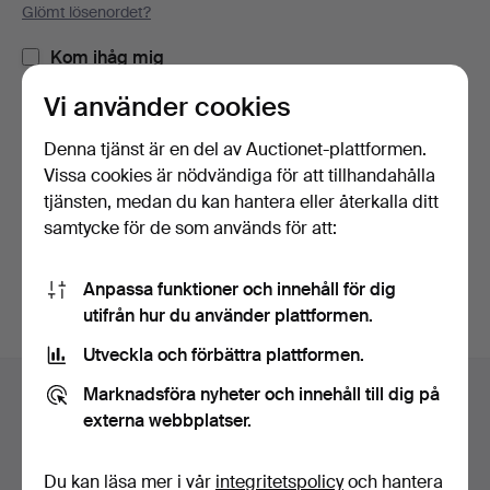
Glömt lösenordet?
Kom ihåg mig
Vi använder cookies
Logga in
Denna tjänst är en del av Auctionet-plattformen.
Vissa cookies är nödvändiga för att tillhandahålla
eller logga in via Facebook här
tjänsten, medan du kan hantera eller återkalla ditt
samtycke för de som används för att:
Fortsätt med Facebook
Anpassa funktioner och innehåll för dig
utifrån hur du använder plattformen.
Utveckla och förbättra plattformen.
Sidfotsnavigation
Marknadsföra nyheter och innehåll till dig på
Hjälp och kontakt
externa webbplatser.
Kontakta support
Alla auktionshus
Du kan läsa mer i vår
integritetspolicy
och hantera
Betalningsalternativ