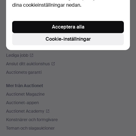
dina cookieinställningar nedan.
Vi skickar med
Sociala medier
Acceptera alla
Auctionet
Om Auctionet
Cookie-inställningar
Press
Lediga jobb
Anslut ditt auktionshus
Auctionets garanti
Mer från Auctionet
Auctionet Magazine
Auctionet-appen
Auctionet Academy
Konstnärer och formgivare
Teman och slagauktioner