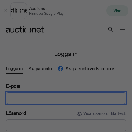
Auctionet
Visa
Stäng
Finns på Google Play
Auctionet.com
Logga in
Logga in
Skapa konto
Skapa konto via Facebook
E-post
Lösenord
Visa lösenord i klartext.