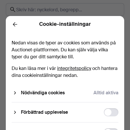
Cookie-inställningar
Hur lång tid tar transporten?
Back
Kan jag följa transporten med kollinummer?
Nedan visas de typer av cookies som används på
Hur betalar jag?
Auctionet-plattformen. Du kan själv välja vilka
Var kan jag sälja saker?
typer du ger ditt samtycke till.
Hur kan jag se att Auctionet.com mottagit min
Du kan läsa mer i vår
integritetspolicy
och hantera
betalning?
dina cookieinställningar nedan.
Varför kan jag inte komplettera mina uppgifter?
Hur ändrar jag mina person- och kontaktuppgifter?
Nödvändiga cookies
Alltid aktiva
Vad är värdering/utropspris?
Hur blir jag kund på Auctionet.com?
Function
Förbättrad upplevelse
Hur lägger jag bud på en nätauktion?
storage