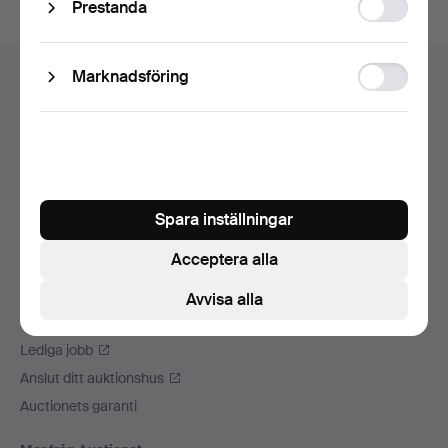
Statistic
Prestanda
storage
Sidfotsnavigation
Ad
Marknadsföring
Hjälp och kontakt
storage
Kontakta support
Alla auktionshus
Betalningsalternativ
Vi skickar med
Spara inställningar
Sociala medier
Acceptera alla
Auctionet
Om Auctionet
Avvisa alla
Press
Lediga jobb
Anslut ditt auktionshus
Auctionets garanti