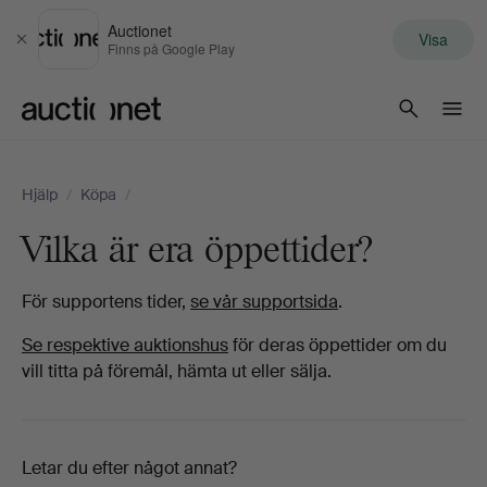
Auctionet
Visa
Stäng
Finns på Google Play
Auctionet.com
Hjälp
/
Köpa
/
Vilka är era öppettider?
För supportens tider,
se vår supportsida
.
Se respektive auktionshus
för deras öppettider om du
vill titta på föremål, hämta ut eller sälja.
Letar du efter något annat?