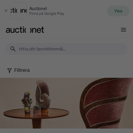
Auctionet
Visa
Stäng
Finns på Google Play
Auctionet.com
Filtrera
Stockholms
Auktionsverk
-
Malmö