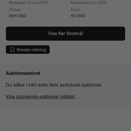
Klubbades 25 aug 2023
Klubbades 8 jun 2023
43 bud
3 bud
654 USD
43 USD
Visa fler föremål
Bevaka sökning
Auktionsarkivet
Du söker i vårt arkiv över avslutade auktioner.
Visa pågående auktioner istället.