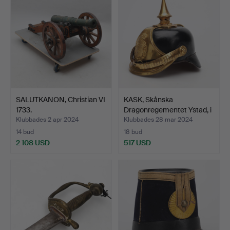
SALUTKANON, Christian VI
KASK, Skånska
1733.
Dragonregementet Ystad, i
or…
Klubbades 2 apr 2024
Klubbades 28 mar 2024
14 bud
18 bud
2 108 USD
517 USD