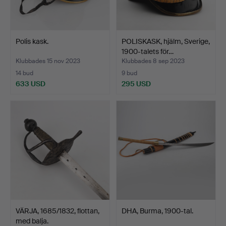
Polis kask.
POLISKASK, hjälm, Sverige,
1900-talets för…
Klubbades 15 nov 2023
Klubbades 8 sep 2023
14 bud
9 bud
633 USD
295 USD
VÄRJA, 1685/1832, flottan,
DHA, Burma, 1900-tal.
med balja.