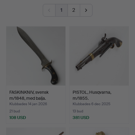
1
2
FASKINKNIV, svensk
PISTOL, Husqvarna,
m/1848, med balja.
m/1855.
Klubbades 14 jan 2026
Klubbades 6 dec 2025
21 bud
13 bud
108 USD
381 USD