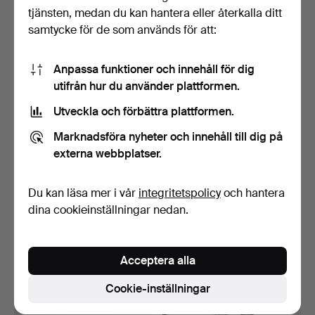
Klubbades 16 okt 2024
Klubbades 10 sep 2024
tjänsten, medan du kan hantera eller återkalla ditt
15 bud
11 bud
samtycke för de som används för att:
106 USD
153 USD
Anpassa funktioner och innehåll för dig
utifrån hur du använder plattformen.
Utveckla och förbättra plattformen.
Marknadsföra nyheter och innehåll till dig på
externa webbplatser.
Du kan läsa mer i vår
integritetspolicy
och hantera
dina cookieinställningar nedan.
SABEL, metall/mässing.
SABEL, replica, troligen
Brasilien.
Klubbades 30 aug 2024
Klubbades 30 aug 2024
Acceptera alla
14 bud
8 bud
306 USD
91 USD
Cookie-inställningar