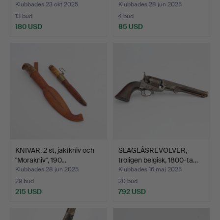
Klubbades 23 okt 2025
Klubbades 28 jun 2025
13 bud
4 bud
180 USD
85 USD
KNIVAR, 2 st, jaktkniv och
SLAGLÅSREVOLVER,
"Morakniv", 190…
troligen belgisk, 1800-ta…
Klubbades 28 jun 2025
Klubbades 16 maj 2025
29 bud
20 bud
215 USD
792 USD