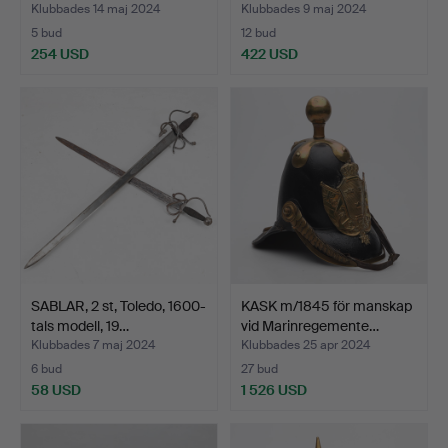
Klubbades 14 maj 2024
Klubbades 9 maj 2024
5 bud
12 bud
254 USD
422 USD
SABLAR, 2 st, Toledo, 1600-
KASK m/1845 för manskap
tals modell, 19…
vid Marinregemente…
Klubbades 7 maj 2024
Klubbades 25 apr 2024
6 bud
27 bud
58 USD
1 526 USD