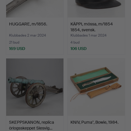
HUGGARE, m/1856.
KÄPPI, mössa, m/1854
1854, svensk.
Klubbades 2 mar 2024
Klubbades 1 mar 2024
21 bud
4 bud
169 USD
106 USD
SKEPPSKANON, replica
KNIV, Puma", Bowie, 1984.
örlogsskeppet Slesvig…