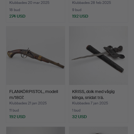
Klubbades 20 mar 2025
Klubbades 28 feb 2025
18 bud
9 bud
274 USD
192 USD
FLANKÖRPISTOL, modell
KRISS, dolk med vågig
m/1807.
klinga, snidat trä.
Klubbades 21 jan 2025
Klubbades 7 jan 2025
11 bud
1 bud
192 USD
32 USD