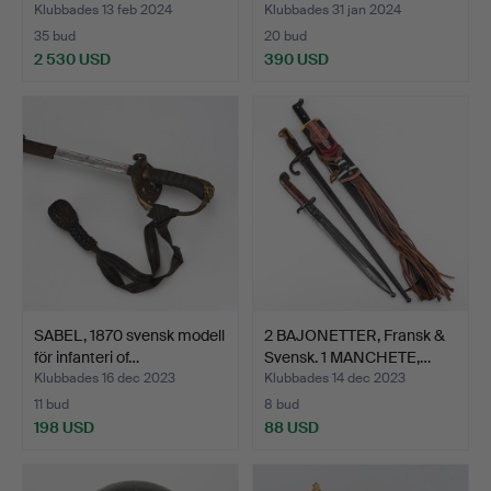
Klubbades 13 feb 2024
Klubbades 31 jan 2024
35 bud
20 bud
2 530 USD
390 USD
SABEL, 1870 svensk modell
2 BAJONETTER, Fransk &
för infanteri of…
Svensk. 1 MANCHETE,…
Klubbades 16 dec 2023
Klubbades 14 dec 2023
11 bud
8 bud
198 USD
88 USD