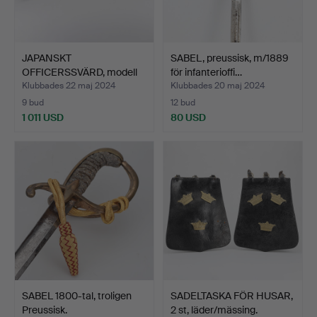
JAPANSKT
SABEL, preussisk, m/1889
OFFICERSSVÄRD, modell
för infanterioffi…
M98, Katana.
Klubbades 22 maj 2024
Klubbades 20 maj 2024
9 bud
12 bud
1 011 USD
80 USD
SABEL 1800-tal, troligen
SADELTASKA FÖR HUSAR,
Preussisk.
2 st, läder/mässing.