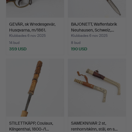
GEVÄR, sk Wredesgevär,
BAJONETT, Waffenfabrik
Husqvarna, m/1861.
Neuhausen, Schweiz,…
Klubbades 6 nov 2025
Klubbades 6 nov 2025
14 bud
8 bud
359 USD
190 USD
STILETTKÄPP, Coulaux,
SAMEKNIVAR 2 st,
Klingenthal, 1800-/1…
renhorn/skinn, stål, en s…