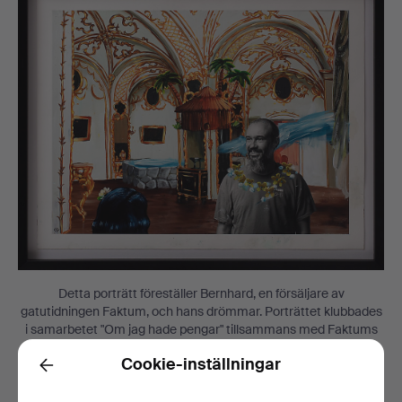
Detta porträtt föreställer Bernhard, en försäljare av
gatutidningen Faktum, och hans drömmar. Porträttet klubbades
i samarbetet "Om jag hade pengar" tillsammans med Faktums
försäljarfond och Göteborgs Auktionsverk.
Cookie-inställningar
Back
Ernst Billgren studerade på Valands konsthögskola