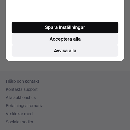
Göteborgs konstmuseum och Moderna museet.
Har du ett föremål av Ernst Billgren hemma?
Spara inställningar
Kontakta oss för att få en aktuell värdering helt
gratis.
Acceptera alla
Avvisa alla
Sidfotsnavigation
Hjälp och kontakt
Kontakta support
Alla auktionshus
Betalningsalternativ
Vi skickar med
Sociala medier