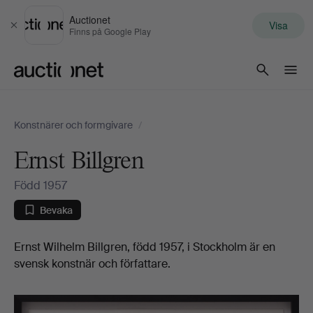
Auctionet
Visa
Stäng
Finns på Google Play
Auctionet.com
Konstnärer och formgivare
/
Ernst Billgren
Född 1957
Bevaka
Biografi
Ernst Wilhelm Billgren, född 1957, i Stockholm är en
svensk konstnär och författare.