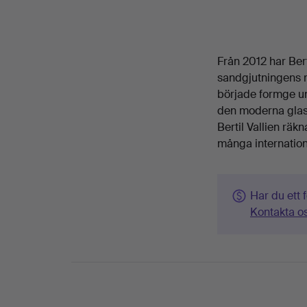
Från 2012 har Bert
sandgjutningens m
började formge un
den moderna glash
Bertil Vallien räk
många internation
Har du ett 
Kontakta oss