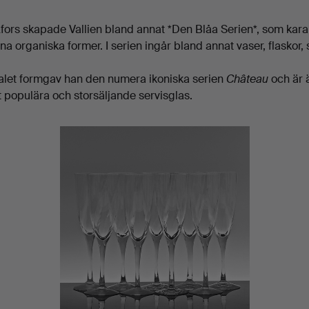
Åfors skapade Vallien bland annat *Den Blåa Serien*, som kara
ina organiska former. I serien ingår bland annat vaser, flaskor, 
talet formgav han den numera ikoniska serien
Château
och är 
populära och storsäljande servisglas.