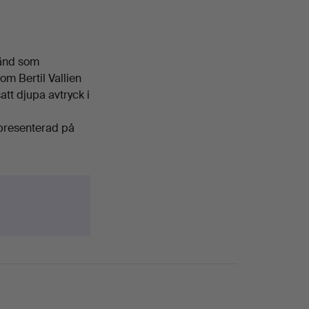
känd som
m Bertil Vallien
tt djupa avtryck i
representerad på