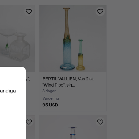
delar, "Savoy",
BERTIL VALLIEN, Vas 2 st.
"Wind Pipe", sig…
vändiga
3 dagar
Värdering
95 USD