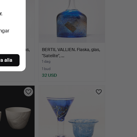
r.
ingar
mide och glas,
BERTIL VALLIEN. Flaska, glas,
…
"Satelite", …
a alla
1 dag
1 bud
32 USD