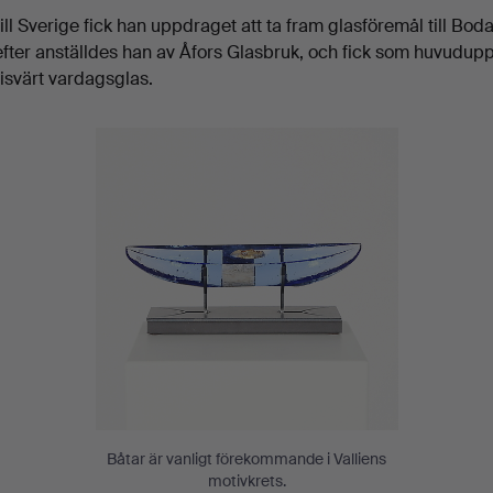
ll Sverige fick han uppdraget att ta fram glasföremål till Bod
efter anställdes han av Åfors Glasbruk, och fick som huvudupp
risvärt vardagsglas.
Båtar är vanligt förekommande i Valliens
motivkrets.