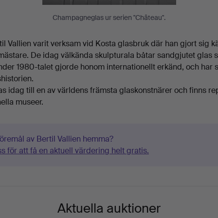
Champagneglas ur serien "Château".
il Vallien varit verksam vid Kosta glasbruk där han gjort sig 
ästare. De idag välkända skulpturala båtar sandgjutet glas so
der 1980-talet gjorde honom internationellt erkänd, och har sa
istorien.
nas idag till en av världens främsta glaskonstnärer och finns 
ella museer.
föremål av Bertil Vallien hemma?
 för att få en aktuell värdering helt gratis.
Aktuella auktioner