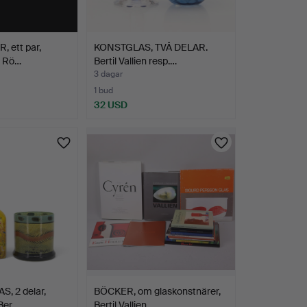
 ett par,
KONSTGLAS, TVÅ DELAR.
", Rö…
Bertil Vallien resp.…
3 dagar
1 bud
32 USD
S, 2 delar,
BÖCKER, om glaskonstnärer,
 Ber…
Bertil Vallien,…