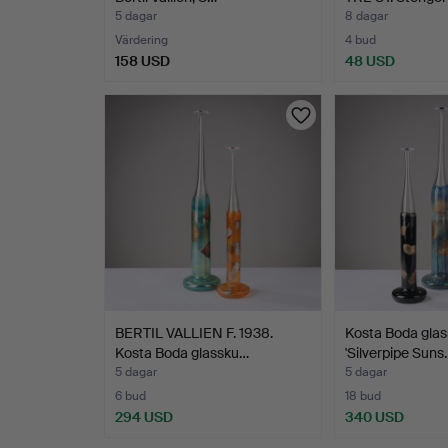
5 dagar
8 dagar
Värdering
4 bud
158 USD
48 USD
BERTIL VALLIEN F. 1938.
Kosta Boda glas
Kosta Boda glassku…
'Silverpipe Suns
5 dagar
5 dagar
6 bud
18 bud
294 USD
340 USD