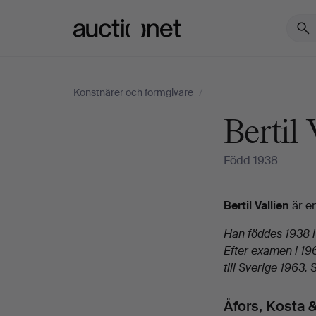
Auctionet.com
Konstnärer och formgivare
/
Bertil 
Född 1938
Biografi
Bertil Vallien
är en
Han föddes 1938 i
Efter examen i 19
till Sverige 1963
Åfors, Kosta 