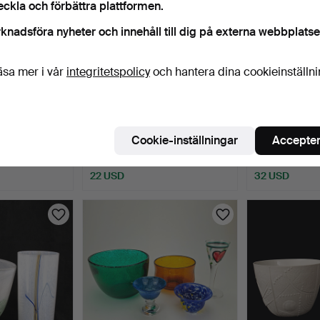
eckla och förbättra plattformen.
knadsföra nyheter och innehåll till dig på externa webbplatse
äsa mer i vår
integritetspolicy
och hantera dina cookieinställn
, bland annat
VAS OCH SKÅL, Bertil Vallien,
LJUSKRONA, s
Anna Ehrner,…
troligen Bertil
Cookie-inställningar
Accepter
7 dagar
6 dagar
1 bud
1 bud
22 USD
32 USD