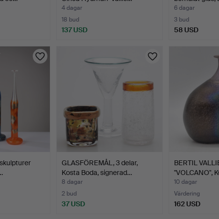
4 dagar
6 dagar
18 bud
3 bud
137 USD
58 USD
skulpturer
GLASFÖREMÅL, 3 delar,
BERTIL VALL
…
Kosta Boda, signerad…
"VOLCANO", 
8 dagar
10 dagar
2 bud
Värdering
37 USD
162 USD