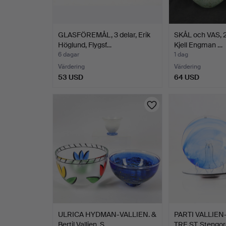
GLASFÖREMÅL, 3 delar, Erik
SKÅL och VAS, 2 
Höglund, Flygsf…
Kjell Engman …
6 dagar
1 dag
Värdering
Värdering
53 USD
64 USD
ULRICA HYDMAN-VALLIEN. &
PARTI VALLIE
Bertil Vallien, S…
TRE ST. Stengo