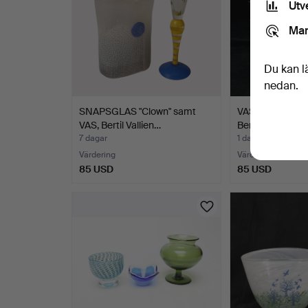
Utv
Mar
Du kan l
nedan.
SNAPSGLAS "Clown" samt
VASER 2 st, glas
VAS, Bertil Vallien…
Bertil Valli…
7 dagar
1 dag
Värdering
Värdering
85 USD
85 USD