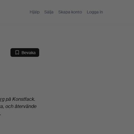
Hjälp
Sälja
Skapa konto
Logga in
Bevaka
erg
på Konstfack.
ka, och återvände
.