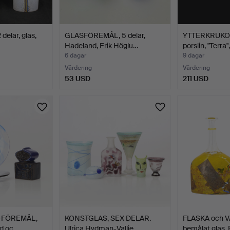
delar, glas,
GLASFÖREMÅL, 5 delar,
YTTERKRUKOR,
Hadeland, Erik Höglu…
porslin, "Terra
6 dagar
9 dagar
Värdering
Värdering
53 USD
211 USD
N-FÖREMÅL,
KONSTGLAS, SEX DELAR.
FLASKA och VA
rd oc…
Ulrica Hydman-Vallie…
bemålat glas,