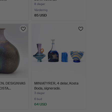
8 dagar
Värdering
85 USD
IEN. DESIGNVAS
MINIATYRER, 4 delar, Kosta
KOSTA…
Boda, signerade.
3 dagar
6 bud
64 USD