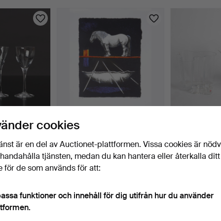
vänder cookies
N,
BERTIL VALLIEN. Färglitografi
KONSTGLAS, 4 
9 ST. Kosta …
20/175, sign…
Bertil Vallie…
änst är en del av Auctionet-plattformen. Vissa cookies är nöd
3 dagar
4 tim 34 min
illhandahålla tjänsten, medan du kan hantera eller återkalla ditt
1 bud
1 bud
53 USD
32 USD
 för de som används för att:
assa funktioner och innehåll för dig utifrån hur du använder
ttformen.