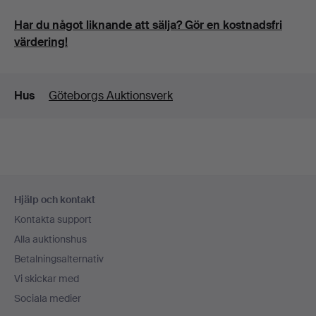
Har du något liknande att sälja? Gör en kostnadsfri
värdering!
Detaljer
Hus
Göteborgs Auktionsverk
Sidfotsnavigation
Hjälp och kontakt
Kontakta support
Alla auktionshus
Betalningsalternativ
Vi skickar med
Sociala medier