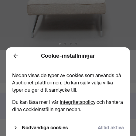
Budgivning
Cookie-inställningar
Back
Högsta bud:
Slutar om:
275 USD
Sålt
Värdering
:
159 USD
6 maj 2026 kl. 16:50 EDT
Nedan visas de typer av cookies som används på
Auctionet-plattformen. Du kan själv välja vilka
typer du ger ditt samtycke till.
Du kan läsa mer i vår
integritetspolicy
och hantera
Har du något liknande att sälja?
dina cookieinställningar nedan.
Gör en kostnadsfri värdering!
Nödvändiga cookies
Alltid aktiva
Budhistorik