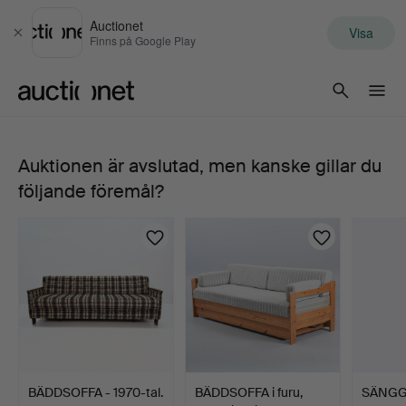
Auctionet
Visa
Stäng
Finns på Google Play
Auctionet.com
Auktionen är avslutad, men kanske gillar du
BÄDDFÅTÖLJ,
följande föremål?
Sweef.
BÄDDSOFFA - 1970-tal.
BÄDDSOFFA i furu,
SÄNGG