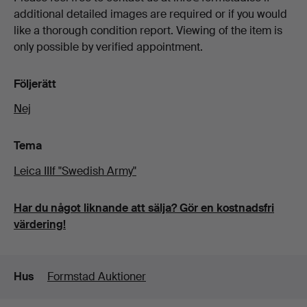
additional detailed images are required or if you would
logotyp och komplett bärrem.
like a thorough condition report. Viewing of the item is
- Svart original lock med Leica-logotyp.
only possible by verified appointment.
- Gebrauchsanleitung för Leica IIIf och IIIIf, tryckt av
Följerätt
Ernst Leitz GmbH i Wetzlar.
Nej
Uppdatering av katalogtext 2025-09-23: Förtydligande
av proveniens FMV samt länk till pressrelease.
Tema
Leica IIIf "Swedish Army"
Har du något liknande att sälja? Gör en kostnadsfri
värdering!
Detaljer
Hus
Formstad Auktioner