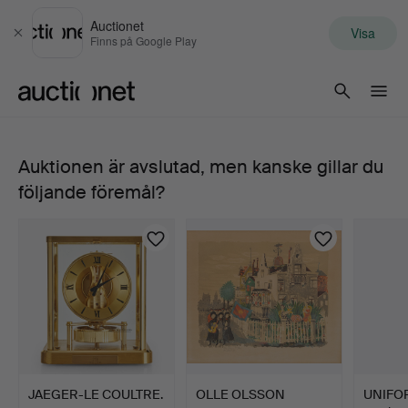
Auctionet
Visa
Stäng
Finns på Google Play
Auctionet.com
Auktionen är avslutad, men kanske gillar du
LEICA.
följande föremål?
"Swedish
Army",
modell
IIIf,
med
JAEGER-LE COULTRE.
OLLE OLSSON
UNIFO