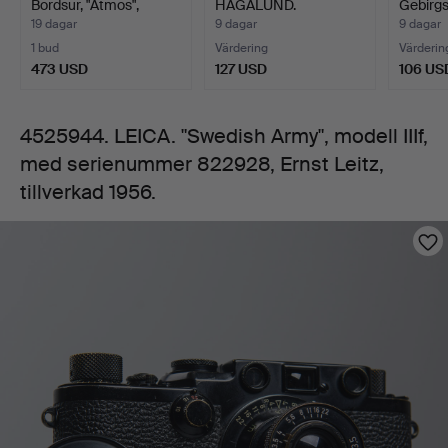
Bordsur, "Atmos",
HAGALUND.
Gebirgs
serienummer
serie…
Frälsningsarmén, fär…
Bundes
19 dagar
9 dagar
9 dagar
1 bud
Värdering
Värderin
822928,
473 USD
127 USD
106 US
Ernst
4525944. LEICA. "Swedish Army", modell IIIf,
med serienummer 822928, Ernst Leitz,
Leitz,
tillverkad 1956.
tillverkad
Bilder
1956.