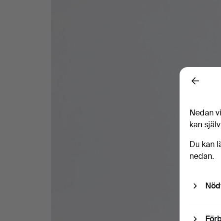
Back
Nedan vi
kan själv
Du kan l
nedan.
Nöd
Förb