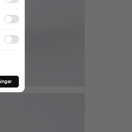
storage
Statistics
storage
Ad
storage
ningar