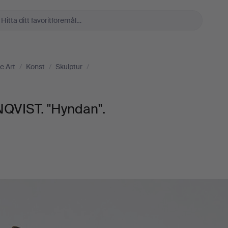
e Art
/
Konst
/
Skulptur
/
VIST. "Hyndan".