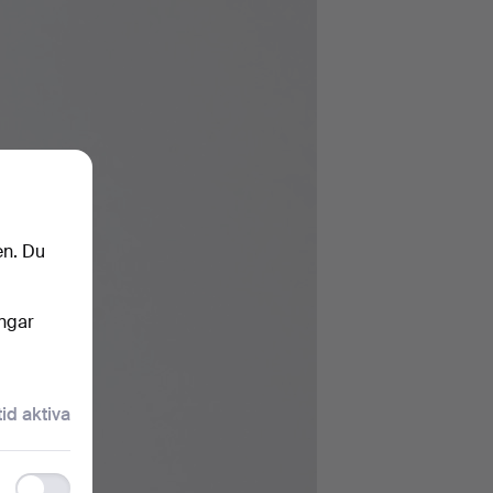
en. Du
ingar
tid aktiva
Functionality