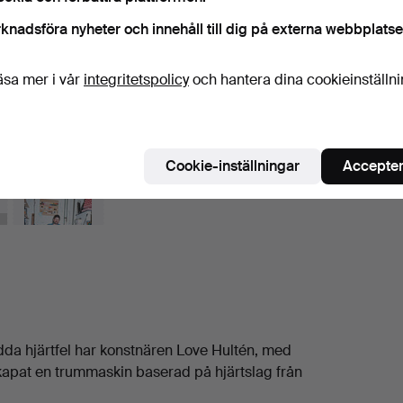
knadsföra nyheter och innehåll till dig på externa webbplatse
äsa mer i vår
integritetspolicy
och hantera dina cookieinställn
Cookie-inställningar
Accepter
 hjärtfel har konstnären Love Hultén, med
kapat en trummaskin baserad på hjärtslag från