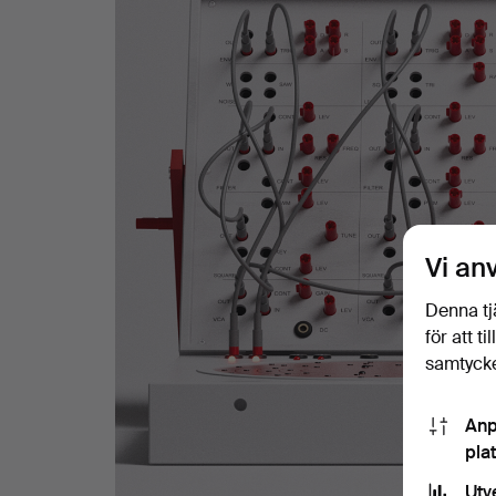
Hjärtebarnsfonden.
Vi an
Denna tj
för att t
samtycke
Anp
pla
Utv