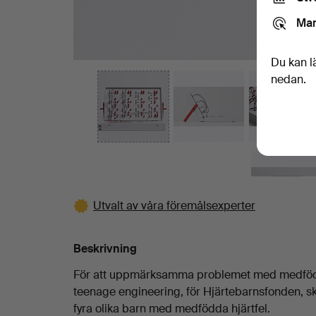
Mar
Du kan l
nedan.
Utvalt av våra föremålsexperter
Beskrivning
För att uppmärksamma problemet med medfödda
teenage engineering, för Hjärtebarnsfonden, s
fyra olika barn med medfödda hjärtfel.