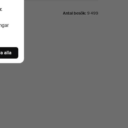
r.
Antal besök:
9 499
ingar
a alla