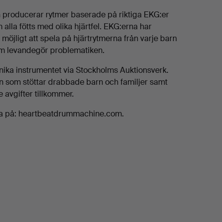
 producerar rytmer baserade på riktiga EKG:er
alla fötts med olika hjärtfel. EKG:erna har
 möjligt att spela på hjärtrytmerna från varje barn
m levandegör problematiken.
nika instrumentet via Stockholms Auktionsverk.
den som stöttar drabbade barn och familjer samt
e avgifter tillkommer.
läsa på: heartbeatdrummachine.com.