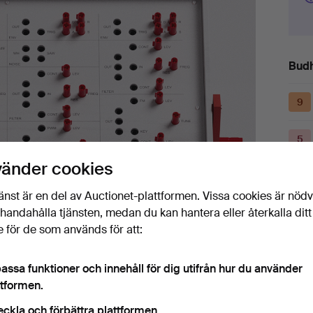
Budh
9
5
vänder cookies
9
änst är en del av Auctionet-plattformen. Vissa cookies är nöd
illhandahålla tjänsten, medan du kan hantera eller återkalla ditt
 för de som används för att:
Det
assa funktioner och innehåll för dig utifrån hur du använder
ttformen.
H
eckla och förbättra plattformen.