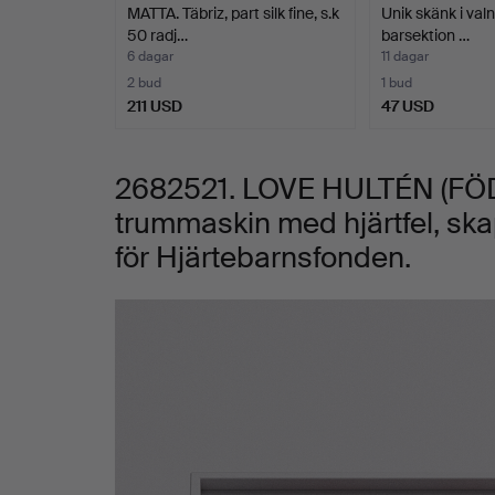
MATTA. Täbriz, part silk fine, s.k
Unik skänk i val
unik
50 radj…
barsektion …
6 dagar
11 dagar
trummaskin
2 bud
1 bud
211 USD
47 USD
med
2682521. LOVE HULTÉN (FÖDD
hjärtfel,
trummaskin med hjärtfel, s
skapad
för Hjärtebarnsfonden.
med
Bilder
teenage
engineering
för