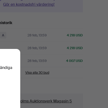
Gör en kostnadsfri värdering!
istorik
A
28 feb, 13:59
4 218 USD
28 feb, 13:59
4 218 USD
A
28 feb, 13:59
4 007 USD
vändiga
Visa alla 30 bud
aljer
us
Stockholms Auktionsverk Magasin 5