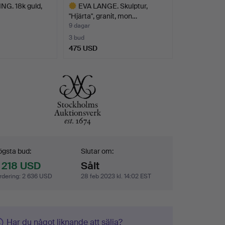
G. 18k guld,
EVA LANGE. Skulptur,
"Hjärta", granit, mon…
9 dagar
3 bud
475 USD
Utvalt
föremål
dgivning
gsta bud:
Slutar om:
 218 USD
Sålt
rdering
:
2 636 USD
28 feb 2023 kl. 14:02 EST
Har du något liknande att sälja?