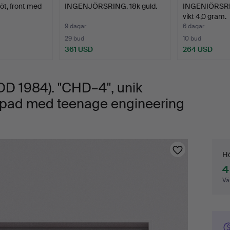
nöt, front med
INGENJÖRSRING. 18k guld.
INGENIÖRSRIN
vikt 4,0 gram.
9 dagar
6 dagar
29 bud
10 bud
361 USD
264 USD
 1984). "CHD–4", unik
kapad med teenage engineering
Bu
Hö
4
Vä