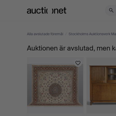
Auctionet.com
Alla avslutade föremål
/
Stockholms Auktionsverk Ma
Auktionen är avslutad, men k
LOVE
HULTÉN
(FÖDD
1984).
"CHD–
4",