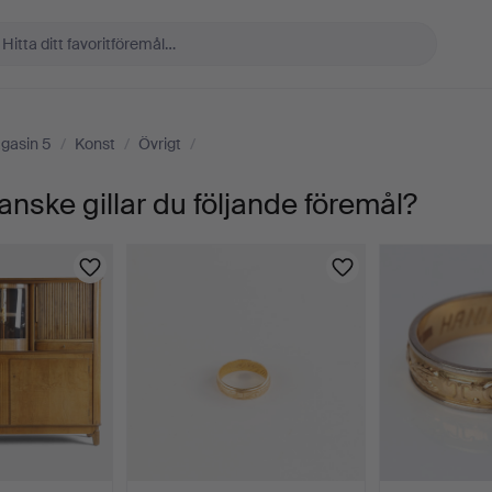
gasin 5
/
Konst
/
Övrigt
/
anske gillar du följande föremål?