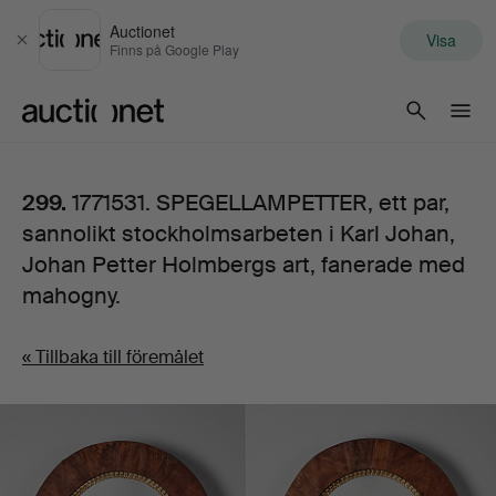
Auctionet
Visa
Stäng
Finns på Google Play
Auctionet.com
299.
1771531. SPEGELLAMPETTER, ett par,
sannolikt stockholmsarbeten i Karl Johan,
Johan Petter Holmbergs art, fanerade med
mahogny.
« Tillbaka till föremålet