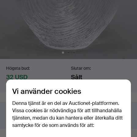
Budgivning
Högsta bud:
Slutar om:
32 USD
Sålt
Värdering
:
43 USD
19 mar 2019 kl. 13:27 EDT
Vi använder cookies
Denna tjänst är en del av Auctionet-plattformen.
Vissa cookies är nödvändiga för att tillhandahålla
Har du något liknande att sälja?
tjänsten, medan du kan hantera eller återkalla ditt
Gör en kostnadsfri värdering!
samtycke för de som används för att: