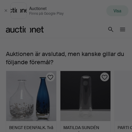
Auctionet
Visa
Stäng
Finns på Google Play
Auctionet.com
Auktionen är avslutad, men kanske gillar du
BENGT
följande föremål?
EDENFALK.
skål,
glas,
"Drivved",
Skruf
BENGT EDENFALK. Två
MATILDA SUNDÉN
PARTI 