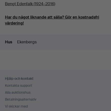
Bengt Edenfalk (1924–2016)
Har du något liknande att sälja? Gör en kostnadsfri
värdering!
Detaljer
Hus
Ekenbergs
Sidfotsnavigation
Hjälp och kontakt
Kontakta support
Alla auktionshus
Betalningsalternativ
Vi skickar med