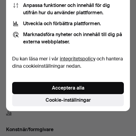
Budhistorik
Anpassa funktioner och innehåll för dig
utifrån hur du använder plattformen.
1
14 mar, 06:03
32 USD
Utveckla och förbättra plattformen.
Marknadsföra nyheter och innehåll till dig på
externa webbplatser.
Beskrivning
Höjd ca 13,5 cm.
Du kan läsa mer i vår
integritetspolicy
och hantera
dina cookieinställningar nedan.
Konditionsrapport
Inga anmärkningar.
Acceptera alla
Cookie-inställningar
Följerätt
Ja
Konstnär/formgivare