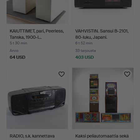
KAIUTTIMET, pari, Peerless,
VAHVISTIN. Sansui B-2101,
Tanska, 1900-l…
80-luku, Japani.
5 t 30 min
6 t 52 min
Arvio
33 tarjousta
64 USD
403 USD
RADIO, s.k. kannettava
Kaksi peliautomaattia sekä