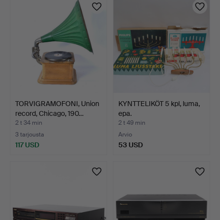
TORVIGRAMOFONI, Union
KYNTTELIKÖT 5 kpl, luma,
record, Chicago, 190…
epa.
2 t 34 min
2 t 49 min
3 tarjousta
Arvio
117 USD
53 USD