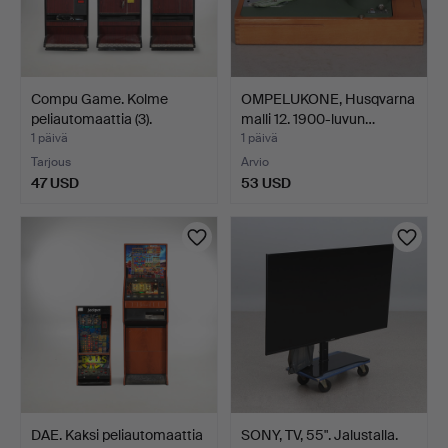
Compu Game. Kolme
OMPELUKONE, Husqvarna
peliautomaattia (3).
malli 12. 1900-luvun…
1 päivä
1 päivä
Tarjous
Arvio
47 USD
53 USD
DAE. Kaksi peliautomaattia
SONY, TV, 55". Jalustalla.