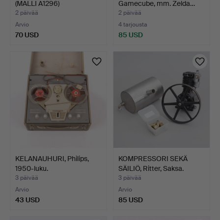
(MALLI A1296)
Gamecube, mm. Zelda…
ALKUPERÄIS…
2 päivää
2 päivää
Arvio
4 tarjousta
70 USD
85 USD
KELANAUHURI, Philips,
KOMPRESSORI SEKÄ
1950-luku.
SÄILIÖ, Ritter, Saksa.
3 päivää
3 päivää
Arvio
Arvio
43 USD
85 USD