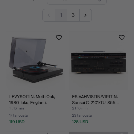
olevat
1
3
huutokaupat
LEVYSOITIN. Moth Oak,
ESIVAHVISTIN/VIRITIN.
1980-luku, Englanti.
Sansui C-2101/TU-S55…
1 t 16 min
2 t 16 min
17 tarjousta
23 tarjousta
119 USD
128 USD