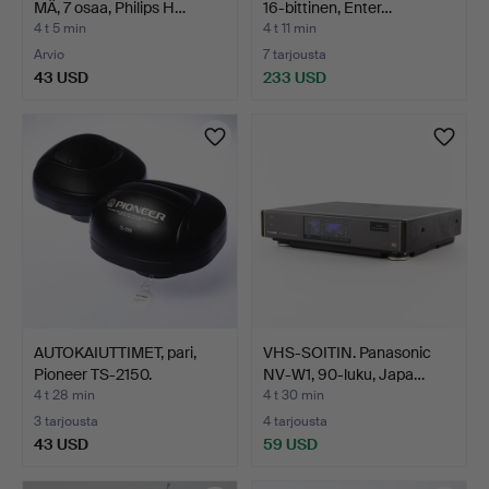
MÄ, 7 osaa, Philips H…
16-bittinen, Enter…
4 t 5 min
4 t 11 min
Arvio
7 tarjousta
43 USD
233 USD
Valittu
esine
AUTOKAIUTTIMET, pari,
VHS-SOITIN. Panasonic
Pioneer TS-2150.
NV-W1, 90-luku, Japa…
4 t 28 min
4 t 30 min
3 tarjousta
4 tarjousta
43 USD
59 USD