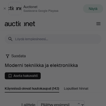
Auctionet
Näytä
Sulje
Saatavana Google Playssa
Auctionet.com
Suodata
Moderni
Moderni tekniikka ja elektroniikka
tekniikka
Aseta hakuvahti
ja
Käynnissä olevat huutokaupat
(142)
Lopulliset hinnat
elektroniikka
Käynnissä
Lajittele