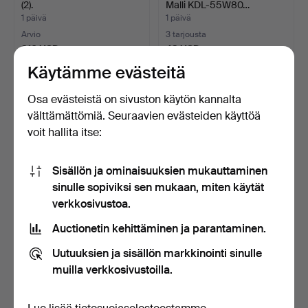
(2).
Malli KDL-55W80…
1 päivä
1 päivä
Arvio
3 tarjousta
310 USD
43 USD
Käytämme evästeitä
Osa evästeistä on sivuston käytön kannalta
välttämättömiä. Seuraavien evästeiden käyttöä
voit hallita itse:
Sisällön ja ominaisuuksien mukauttaminen
sinulle sopiviksi sen mukaan, miten käytät
verkkosivustoa.
VINTAGE-TYYLINEN
VINTAGE-TYYLINEN
Auctionetin kehittäminen ja parantaminen.
ONIKSIPUHELIN
ONIKSIPUHELIN.
VALITSINKIE…
2 päivää
2 päivää
Uutuuksien ja sisällön markkinointi sinulle
Arvio
Arvio
muilla verkkosivustoilla.
41 USD
41 USD