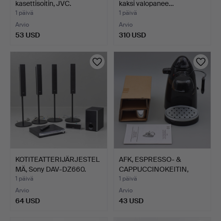
kasettisoitin, JVC.
kaksi valopanee…
1 päivä
1 päivä
Arvio
Arvio
53 USD
310 USD
KOTITEATTERIJÄRJESTEL
AFK, ESPRESSO- &
MÄ, Sony DAV-DZ660.
CAPPUCCINOKEITIN,
MALLI E…
1 päivä
1 päivä
Arvio
Arvio
64 USD
43 USD