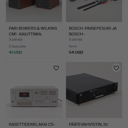
PARI BOWERS & WILKINS
BOSCH-PAINEPESURI JA
CM1 -KAIUTTIMIA.
BOSCH-
PENSASLEIKKURI.
3 päivää
3 päivää
2 tarjousta
Arvio
41 USD
54 USD
KASETTIDEKKI, AKAI CS-
PÄÄTEVAHVISTIN, Itc