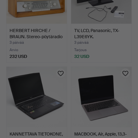
HERBERT HIRCHE /
TV, LCD, Panasonic, TX-
BRAUN. Stereo-pöytäradio
L39E6YK.
…
3 päivää
3 päivää
Arvio
Tarjous
232 USD
32 USD
KANNETTAVA TIETOKONE,
MACBOOK, Air, Apple, 13,3-