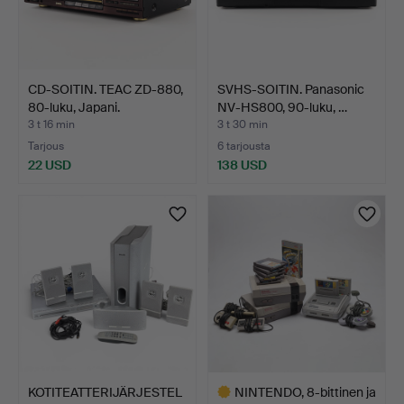
CD-SOITIN. TEAC ZD-880,
SVHS-SOITIN. Panasonic
80-luku, Japani.
NV-HS800, 90-luku, …
3 t 16 min
3 t 30 min
Tarjous
6 tarjousta
22 USD
138 USD
KOTITEATTERIJÄRJESTEL
NINTENDO, 8-bittinen ja