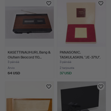
KASETTINAUHURI, Bang &
PANASONIC.
Olufsen Beocord 110…
TASKULASKIN. "JE-371U".
JAPANI,…
3 päivää
3 päivää
Arvio
2 tarjousta
64 USD
37 USD