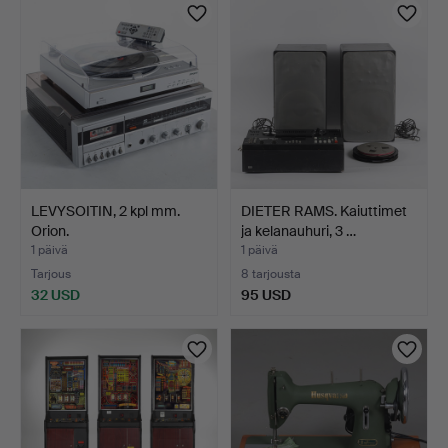
LEVYSOITIN, 2 kpl mm.
DIETER RAMS. Kaiuttimet
Orion.
ja kelanauhuri, 3 …
1 päivä
1 päivä
Tarjous
8 tarjousta
32 USD
95 USD