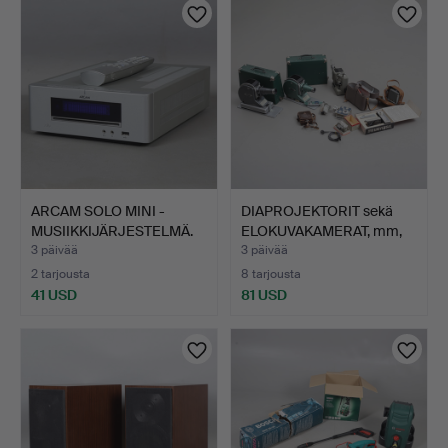
ARCAM SOLO MINI -
DIAPROJEKTORIT sekä
MUSIIKKIJÄRJESTELMÄ.
ELOKUVAKAMERAT, mm,
Un…
3 päivää
3 päivää
2 tarjousta
8 tarjousta
41 USD
81 USD