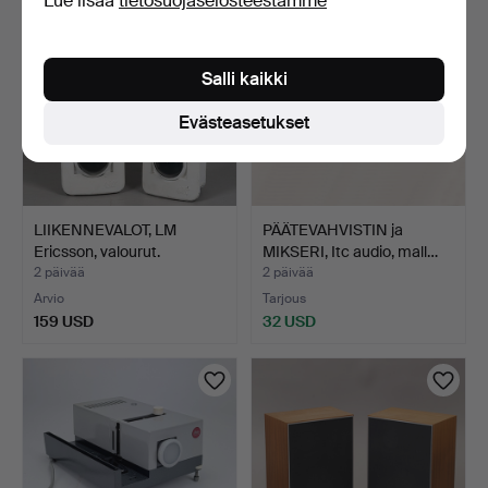
Lue lisää
tietosuojaselosteestamme
Salli kaikki
Evästeasetukset
LIIKENNEVALOT, LM
PÄÄTEVAHVISTIN ja
Ericsson, valourut.
MIKSERI, Itc audio, mall…
2 päivää
2 päivää
Arvio
Tarjous
159 USD
32 USD