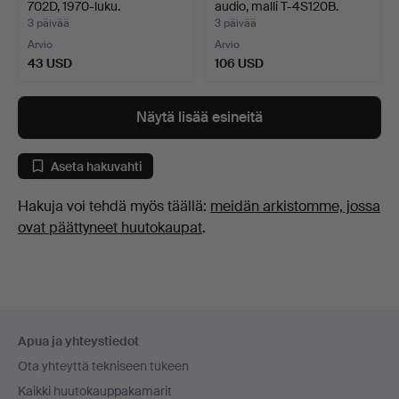
702D, 1970-luku.
audio, malli T-4S120B.
3 päivää
3 päivää
Arvio
Arvio
43 USD
106 USD
Näytä lisää esineitä
Aseta hakuvahti
Hakuja voi tehdä myös täällä:
meidän arkistomme, jossa
ovat päättyneet huutokaupat
.
Alatunnistenavigaatio
Apua ja yhteystiedot
Ota yhteyttä tekniseen tukeen
Kaikki huutokauppakamarit