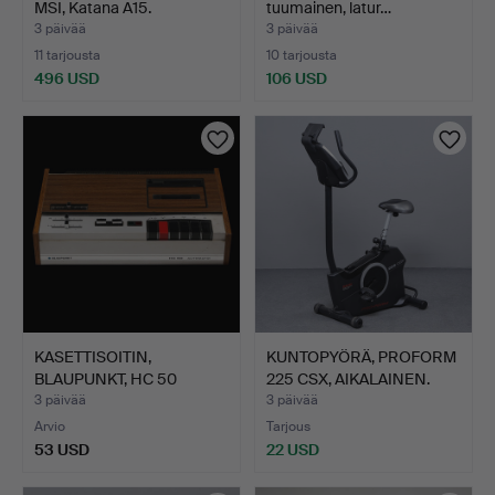
MSI, Katana A15.
tuumainen, latur…
3 päivää
3 päivää
11 tarjousta
10 tarjousta
496 USD
106 USD
KASETTISOITIN,
KUNTOPYÖRÄ, PROFORM
BLAUPUNKT, HC 50
225 CSX, AIKALAINEN.
TYYPPI 7 6…
3 päivää
3 päivää
Arvio
Tarjous
53 USD
22 USD