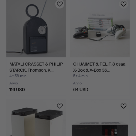
MATALI CRASSET & PHILIP
OHJAIMET & PELIT, 8 osaa,
STARCK. Thomson. K…
X-Box & X-Box 36…
4 t 58 min
5 t 4 min
Arvio
Arvio
116 USD
64 USD