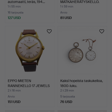
automaatti, teräs, 194…
MATKAHERÄTYSKELLO.
1 t 55 min
1 t 59 min
16 tarjousta
Arvio
127 USD
81 USD
EPPO MIETEN
Kaksi hopeista taskukelloa,
RANNEKELLO 17 JEWELS
1800-luku.
SHOCKPROO…
2 t 16 min
2 t 29 min
Arvio
5 tarjousta
151 USD
76 USD