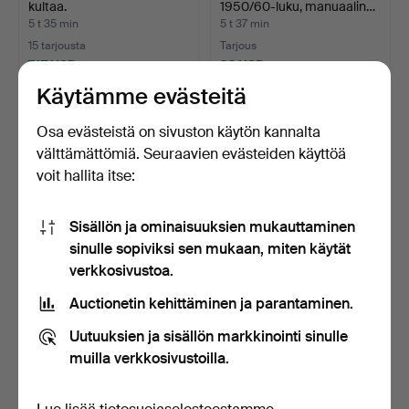
kultaa.
1950/60-luku, manuaalin…
5 t 35 min
5 t 37 min
15 tarjousta
Tarjous
747 USD
32 USD
Käytämme evästeitä
Osa evästeistä on sivuston käytön kannalta
välttämättömiä. Seuraavien evästeiden käyttöä
voit hallita itse:
Sisällön ja ominaisuuksien mukauttaminen
sinulle sopiviksi sen mukaan, miten käytät
verkkosivustoa.
TRESSA, rannekello,
LA SALLE MIETEN
Auctionetin kehittäminen ja parantaminen.
herätystoiminto, autom…
RANNEKELLO
KÄSIVETOISELLA …
5 t 49 min
6 t 1 min
Uutuuksien ja sisällön markkinointi sinulle
13 tarjousta
2 tarjousta
muilla verkkosivustoilla.
169 USD
48 USD