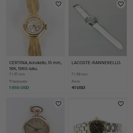
CERTINA, korukello, 15 mm,
LACOSTE-RANNEKELLO.
18K, 1960-luku.
7 t 37 min
7 t 39 min
11 tarjousta
Arvio
1 955 USD
41 USD