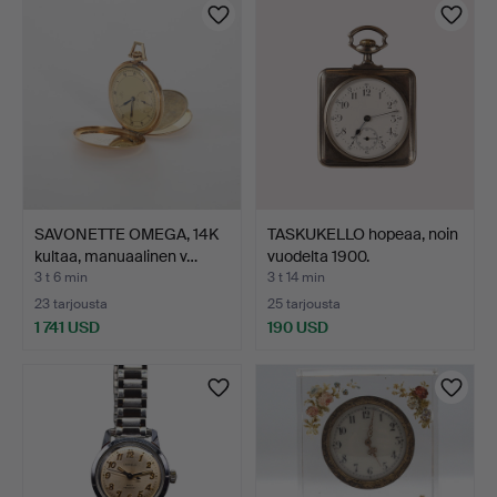
SAVONETTE OMEGA, 14K
TASKUKELLO hopeaa, noin
kultaa, manuaalinen v…
vuodelta 1900.
3 t 6 min
3 t 14 min
23 tarjousta
25 tarjousta
1 741 USD
190 USD