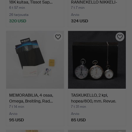
18K kultaa, Tissot Sap…
RANNEKELLO NIKKELI-
VALKOKULT…
6 t 57 min
7 t 7 min
26 tarjousta
Arvio
320 USD
324 USD
MEMORABILIA, 4 osaa,
TASKUKELLO, 2 kpl,
Omega, Breitling, Rad…
hopea/800, mm. Revue.
7 t 14 min
7 t 31 min
Arvio
Arvio
95 USD
85 USD