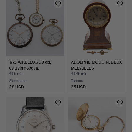
TASKUKELLOJA, 3 kpl,
ADOLPHE MOUGIN. DEUX
osittain hopeaa.
MEDAILLES
RANSKALAINE…
4 t 5 min
4 t 46 min
2 tarjousta
Tarjous
38 USD
35 USD