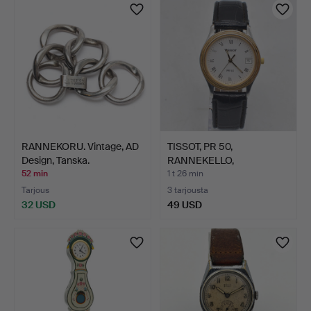
RANNEKORU. Vintage, AD
TISSOT, PR 50,
Design, Tanska.
RANNEKELLO,
SAFIIRILASI, PÄ…
52 min
1 t 26 min
Tarjous
3 tarjousta
32 USD
49 USD