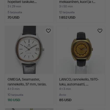
hopeiset taskuke…
mekaaninen, kuori ja r…
3 t 29 min
3 t 50 min
5 tarjousta
12 tarjousta
70 USD
1 852 USD
OMEGA, Seamaster,
LANCO, rannekello, 1970-
rannekello, 37 mm, teräs.
luku, automaatti, …
4 t 0 min
4 t 3 min
10 tarjousta
Arvio
110 USD
85 USD