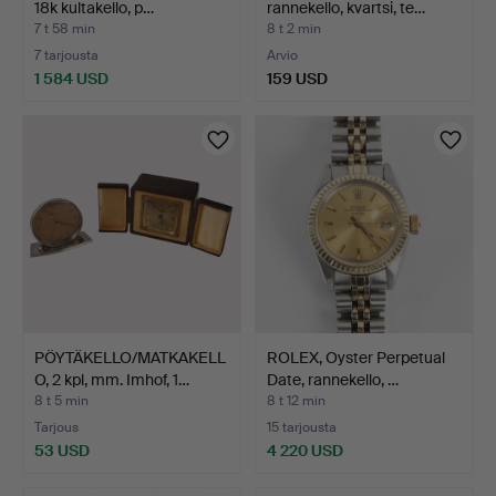
18k kultakello, p…
rannekello, kvartsi, te…
7 t 58 min
8 t 2 min
7 tarjousta
Arvio
1 584 USD
159 USD
PÖYTÄKELLO/MATKAKELL
ROLEX, Oyster Perpetual
O, 2 kpl, mm. Imhof, 1…
Date, rannekello, …
8 t 5 min
8 t 12 min
Tarjous
15 tarjousta
53 USD
4 220 USD