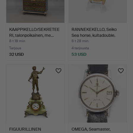
KAAPPIKELLO/SEKRETEE
RANNEKEKELLO, Seiko
RI, talonpoikainen, me…
Sea horse, kultadouble.
8 t 18 min
8 t 28 min
Tarjous
4 tarjousta
32 USD
53 USD
FIGUURILLINEN
OMEGA, Seamaster,