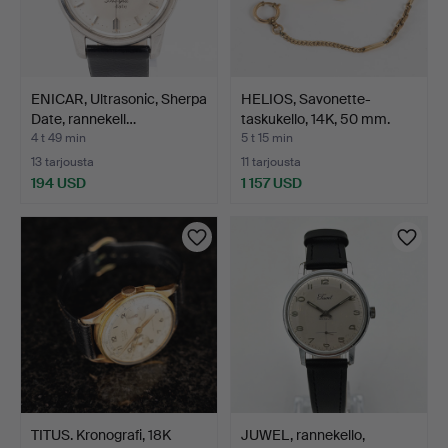
ENICAR, Ultrasonic, Sherpa
HELIOS, Savonette-
Date, rannekell…
taskukello, 14K, 50 mm.
4 t 49 min
5 t 15 min
13 tarjousta
11 tarjousta
194 USD
1 157 USD
TITUS. Kronografi, 18K
JUWEL, rannekello,