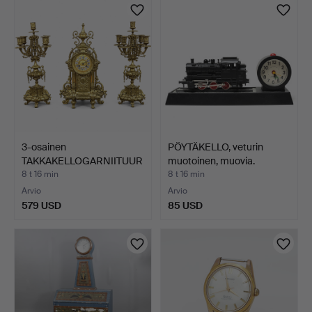
3-osainen
PÖYTÄKELLO, veturin
TAKKAKELLOGARNIITUUR
muotoinen, muovia.
I rokokootyy…
8 t 16 min
8 t 16 min
Arvio
Arvio
579 USD
85 USD