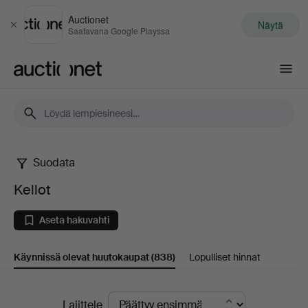
Auctionet
Näytä
Sulje
Saatavana Google Playssa
Auctionet.com
Suodata
Kellot
Kellot
Aseta hakuvahti
Käynnissä olevat huutokaupat
(838)
Lopulliset hinnat
Käynnissä
Lajittele