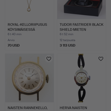
ROYAL-KELLORIIPUSUS
TUDOR FASTRIDER BLACK
KÖYSIMÄISESSÄ
SHIELD MIETEN
KETJUSSA…
RANNEK…
6 t 40 min
6 t 52 min
Arvio
12 tarjousta
70 USD
3 113 USD
NAISTEN RANNEKELLO,
HERVA NAISTEN