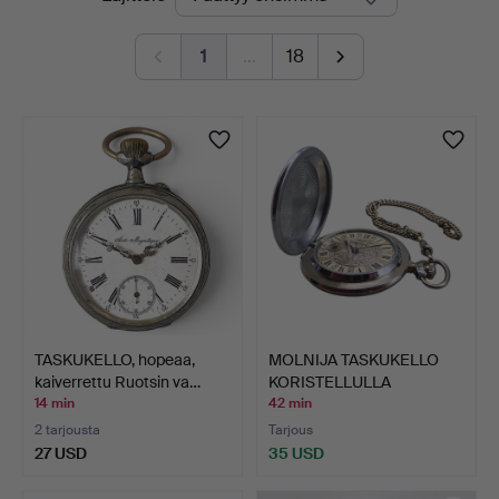
olevat
1
…
18
huutokaupat
TASKUKELLO, hopeaa,
MOLNIJA TASKUKELLO
kaiverrettu Ruotsin va…
KORISTELLULLA
KELLOTAUL…
14 min
42 min
2 tarjousta
Tarjous
27 USD
35 USD