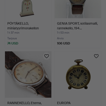
PÖYTÄKELLO,
GENIA SPORT, sotilasmalli,
miniatyyrimorakellon
rannekello, 194…
muotoinen…
1 t 37 min
1 t 53 min
Tarjous
Arvio
74 USD
106 USD
RANNEKELLO, Eterna,
EUROPA