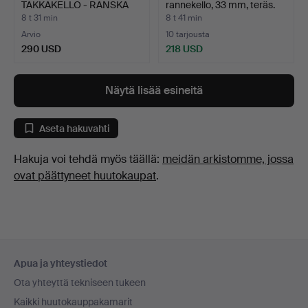
TAKKAKELLO - RANSKA
rannekello, 33 mm, teräs.
1800-LUK…
8 t 31 min
8 t 41 min
Arvio
10 tarjousta
290 USD
218 USD
Näytä lisää esineitä
Aseta hakuvahti
Hakuja voi tehdä myös täällä:
meidän arkistomme, jossa
ovat päättyneet huutokaupat
.
Alatunnistenavigaatio
Apua ja yhteystiedot
Ota yhteyttä tekniseen tukeen
Kaikki huutokauppakamarit