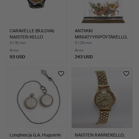
CARAVELLE (BULOVA)
ANTIIKKI
NAISTEN KELLO
MINIATYYRIPÖYTÄKELLO,
VUODELTA …
LASIA KUKKA…
3 t 16 min
3 t 26 min
Arvio
Arvio
93 USD
243 USD
Longines ja G.A. Huguenin
NAISTEN RANNEKELLO,