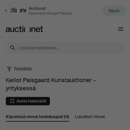
Auctionet
Näytä
Sulje
Saatavana Google Playssa
Auctionet.com
Suodata
Kellot
Kellot Palsgaard Kunstauktioner -
Palsgaard
yrityksessä
Kunstauktioner
Aseta hakuvahti
-
Käynnissä olevat huutokaupat
(11)
Lopulliset hinnat
yrityksessä