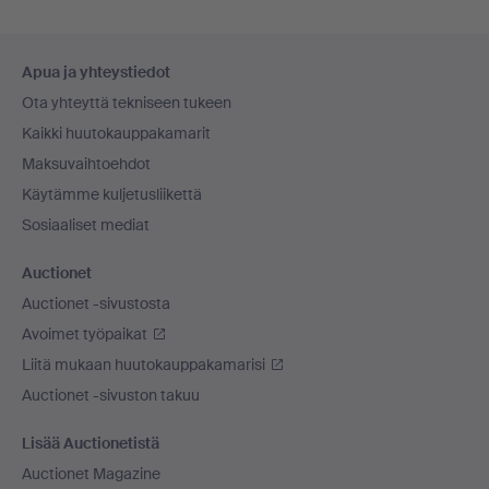
Alatunnistenavigaatio
Apua ja yhteystiedot
Ota yhteyttä tekniseen tukeen
Kaikki huutokauppakamarit
Maksuvaihtoehdot
Käytämme kuljetusliikettä
Sosiaaliset mediat
Auctionet
Auctionet -sivustosta
Avoimet työpaikat
Liitä mukaan huutokauppakamarisi
Auctionet -sivuston takuu
Lisää Auctionetistä
Auctionet Magazine