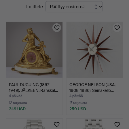
Käynnissä
Lajittele
olevat
huutokaupat
PAUL DUCUING (1867-
GEORGE NELSON (USA,
1949). JÄLKEEN. Ranskal…
1908-1986). Seinäkello…
4 päivää
4 päivää
12 tarjousta
17 tarjousta
249 USD
259 USD