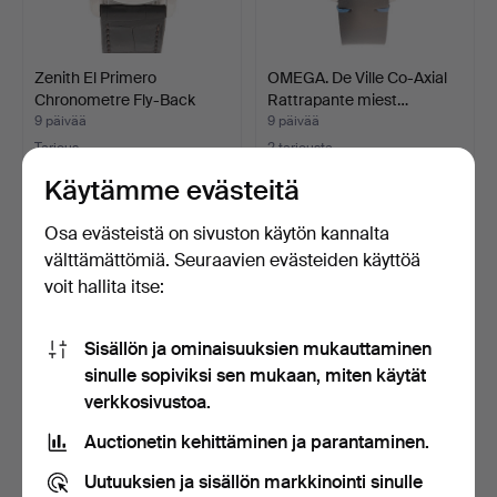
Zenith El Primero
OMEGA. De Ville Co-Axial
Chronometre Fly-Back
Rattrapante miest…
mie…
9 päivää
9 päivää
Tarjous
2 tarjousta
2 635 USD
1 006 USD
Käytämme evästeitä
Osa evästeistä on sivuston käytön kannalta
välttämättömiä. Seuraavien evästeiden käyttöä
voit hallita itse:
Sisällön ja ominaisuuksien mukauttaminen
sinulle sopiviksi sen mukaan, miten käytät
verkkosivustoa.
Auctionetin kehittäminen ja parantaminen.
JAEGER-LECOULTRE.
OMEGA. Speedmaster
Grande Reverso -
Day-Date. Teräksinen ra…
Uutuuksien ja sisällön markkinointi sinulle
rannekel…
9 päivää
9 päivää