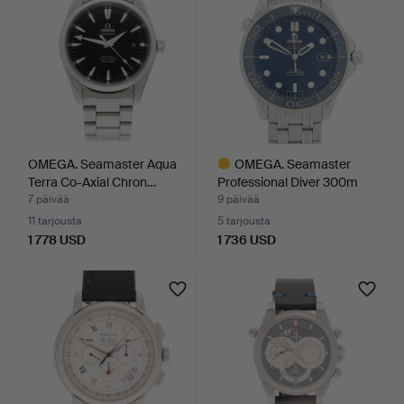
OMEGA. Seamaster Aqua
OMEGA. Seamaster
Terra Co-Axial Chron…
Professional Diver 300m
C…
7 päivää
9 päivää
11 tarjousta
5 tarjousta
1 778 USD
1 736 USD
Valittu
esine