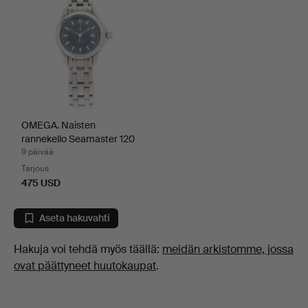
OMEGA. Naisten
rannekello Seamaster 120
te…
9 päivää
Tarjous
475 USD
Aseta hakuvahti
Hakuja voi tehdä myös täällä:
meidän arkistomme, jossa
ovat päättyneet huutokaupat
.