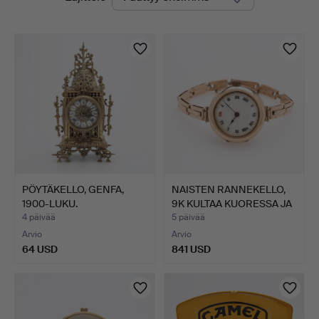
olevat
yrityksessä
huutokaupat
PÖYTÄKELLO, GENFA,
NAISTEN RANNEKELLO,
1900-LUKU.
9K KULTAA KUORESSA JA
…
4 päivää
5 päivää
Arvio
Arvio
64 USD
841 USD