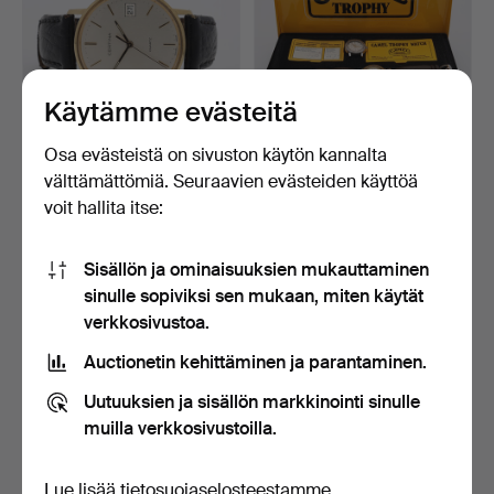
Käytämme evästeitä
Osa evästeistä on sivuston käytön kannalta
MIESTEN RANNEKELLO,
KELLOT, 2 KPL, CAMEL
välttämättömiä. Seuraavien evästeiden käyttöä
14K KULTAA CERTINA, KV…
TROPHY, USA.
voit hallita itse:
6 päivää
6 päivää
Tarjous
4 tarjousta
317 USD
85 USD
Sisällön ja ominaisuuksien mukauttaminen
sinulle sopiviksi sen mukaan, miten käytät
verkkosivustoa.
Auctionetin kehittäminen ja parantaminen.
Uutuuksien ja sisällön markkinointi sinulle
muilla verkkosivustoilla.
Lue lisää
tietosuojaselosteestamme