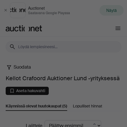
Auctionet
Näytä
Sulje
Saatavana Google Playssa
Auctionet.com
Suodata
Kellot
Kellot Crafoord Auktioner Lund -yrityksessä
Crafoord
Aseta hakuvahti
Auktioner
Käynnissä olevat huutokaupat
(5)
Lopulliset hinnat
Lund
-
Käynnissä
Lajittele