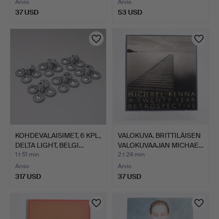
Arvio
Arvio
37 USD
53 USD
KOHDEVALAISIMET, 6 KPL,
VALOKUVA. BRITTILÄISEN
DELTA LIGHT, BELGI…
VALOKUVAAJAN MICHAE…
1 t 51 min
2 t 24 min
Arvio
Arvio
317 USD
37 USD