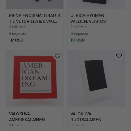
PIENPIENOISMALLIRAUTA
ULRICA HYDMAN-
TIE VETURILLA & 6 VAU…
VALLIEN. VEISTOS
"HUSGUD" KÄ…
2 t 30 min
2 t 49 min
3 tarjousta
11 tarjousta
117 USD
117 USD
VALOKUVA.
VALOKUVA.
AMERIKKALAINEN
RUOTSALAISEN
VALOKUVAAJA JERRY…
VALOKUVAAJAN DAWIDI…
3 t 11 min
3 t 13 min