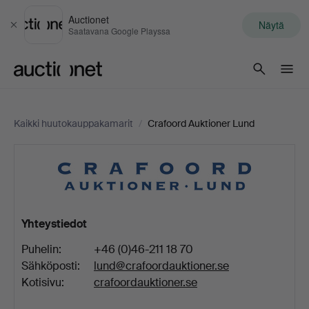
Auctionet
Näytä
Sulje
Saatavana Google Playssa
Auctionet.com
Kaikki huutokauppakamarit
/
Crafoord Auktioner Lund
Crafoord
Auktioner
Lund
Yhteystiedot
Puhelin:
+46 (0)46-211 18 70
Sähköposti:
lund@crafoordauktioner.se
Kotisivu:
crafoordauktioner.se