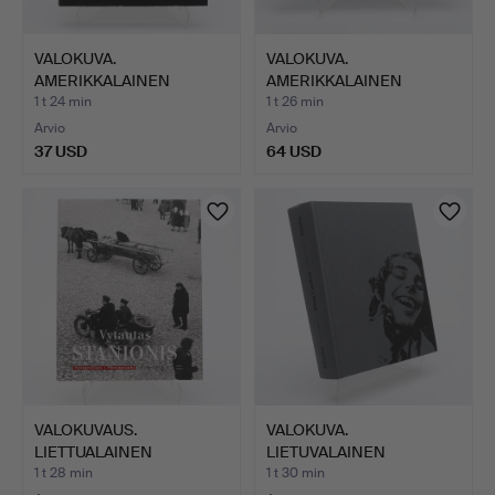
VALOKUVA.
VALOKUVA.
AMERIKKALAINEN
AMERIKKALAINEN
VALOKUVAAJA JEFF …
VALOKUVAAJA DAVID…
1 t 24 min
1 t 26 min
Arvio
Arvio
37 USD
64 USD
VALOKUVAUS.
VALOKUVA.
LIETTUALAINEN
LIETUVALAINEN
VALOKUVAAJA VYTA…
VALOKUVAAJA VITAS …
1 t 28 min
1 t 30 min