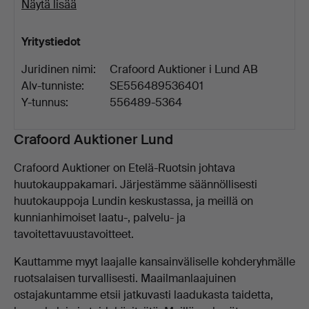
Näytä lisää
Yritystiedot
Juridinen nimi:
Crafoord Auktioner i Lund AB
Alv-tunniste:
SE556489536401
Y-tunnus:
556489-5364
Kuvaus
Crafoord Auktioner Lund
Crafoord Auktioner on Etelä-Ruotsin johtava
huutokauppakamari. Järjestämme säännöllisesti
huutokauppoja Lundin keskustassa, ja meillä on
kunnianhimoiset laatu-, palvelu- ja
tavoitettavuustavoitteet.
Kauttamme myyt laajalle kansainväliselle kohderyhmälle
ruotsalaisen turvallisesti. Maailmanlaajuinen
ostajakuntamme etsii jatkuvasti laadukasta taidetta,