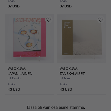
Arvio
Arvio
37 USD
37 USD
VALOKUVA.
VALOKUVA.
JAPANILAINEN
TANSKALAISET
VALOKUVAAJA
VALOKUVAAJAT TRINE …
3 t 15 min
3 t 17 min
NOBUYOS…
Arvio
Arvio
43 USD
43 USD
Tässä oli vain osa esineistämme.