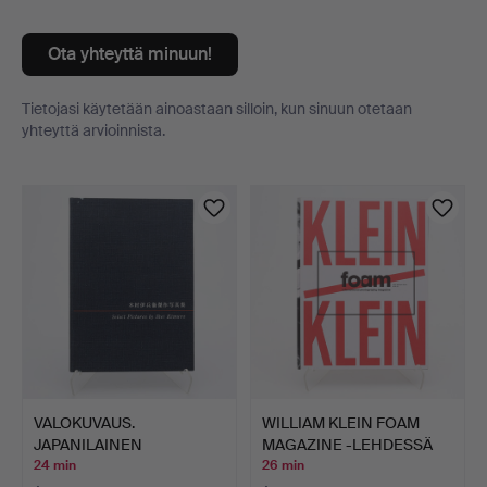
Ota yhteyttä minuun!
Tietojasi käytetään ainoastaan silloin, kun sinuun otetaan
yhteyttä arvioinnista.
Esineet
VALOKUVAUS.
WILLIAM KLEIN FOAM
JAPANILAINEN
MAGAZINE -LEHDESSÄ
VALOKUVAAJA IHEI …
NRO …
24 min
26 min