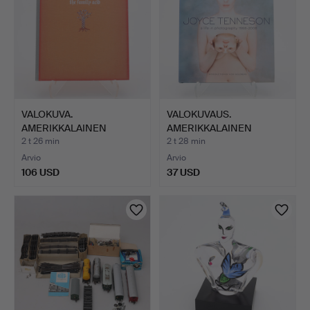
VALOKUVA.
VALOKUVAUS.
AMERIKKALAINEN
AMERIKKALAINEN
VALOKUVAAJA ROGER…
TAIDEVALOKUVAAJ…
2 t 26 min
2 t 28 min
Arvio
Arvio
106 USD
37 USD