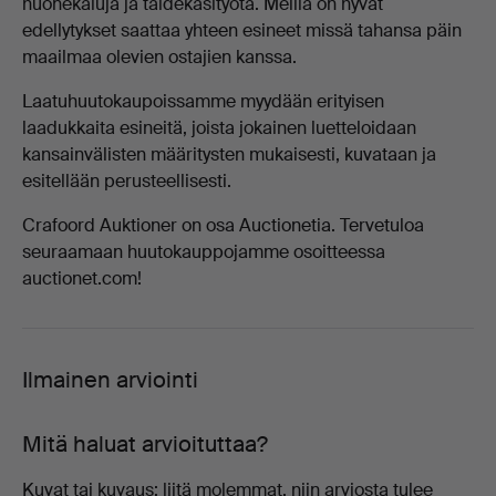
huonekaluja ja taidekäsityötä. Meillä on hyvät
edellytykset saattaa yhteen esineet missä tahansa päin
maailmaa olevien ostajien kanssa.
Laatuhuutokaupoissamme myydään erityisen
laadukkaita esineitä, joista jokainen luetteloidaan
kansainvälisten määritysten mukaisesti, kuvataan ja
esitellään perusteellisesti.
Crafoord Auktioner on osa Auctionetia. Tervetuloa
seuraamaan huutokauppojamme osoitteessa
auctionet.com!
Ilmainen arviointi
Mitä haluat arvioituttaa?
Kuvat tai kuvaus; liitä molemmat, niin arviosta tulee