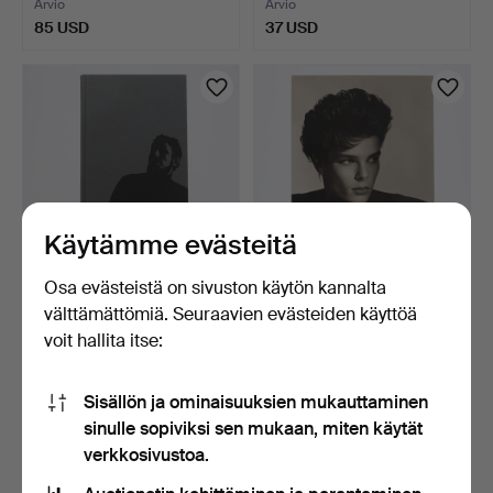
Arvio
Arvio
85 USD
37 USD
Käytämme evästeitä
Osa evästeistä on sivuston käytön kannalta
VALOKUVAUS.
VALOKUVAUS.
välttämättömiä. Seuraavien evästeiden käyttöä
LIETTUALAISEN
SAKSALAISEEN-
voit hallita itse:
VALOKUVAAJAN VIT…
AMERIKKALAISELLE …
28 min
30 min
Arvio
Tarjous
37 USD
32 USD
Sisällön ja ominaisuuksien mukauttaminen
sinulle sopiviksi sen mukaan, miten käytät
verkkosivustoa.