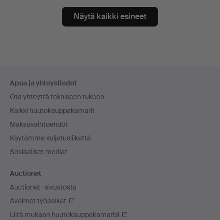
Näytä kaikki esineet
Alatunnistenavigaatio
Apua ja yhteystiedot
Ota yhteyttä tekniseen tukeen
Kaikki huutokauppakamarit
Maksuvaihtoehdot
Käytämme kuljetusliikettä
Sosiaaliset mediat
Auctionet
Auctionet -sivustosta
Avoimet työpaikat
Liitä mukaan huutokauppakamarisi