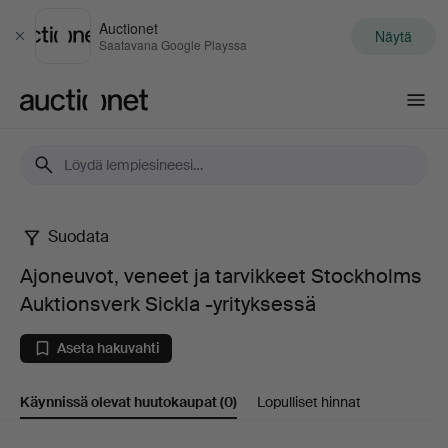
Auctionet
Näytä
Sulje
Saatavana Google Playssa
Auctionet.com
Suodata
Ajoneuvot,
Ajoneuvot, veneet ja tarvikkeet Stockholms
veneet
Auktionsverk Sickla -yrityksessä
ja
Aseta hakuvahti
tarvikkeet
Käynnissä olevat huutokaupat
(0)
Lopulliset hinnat
Stockholms