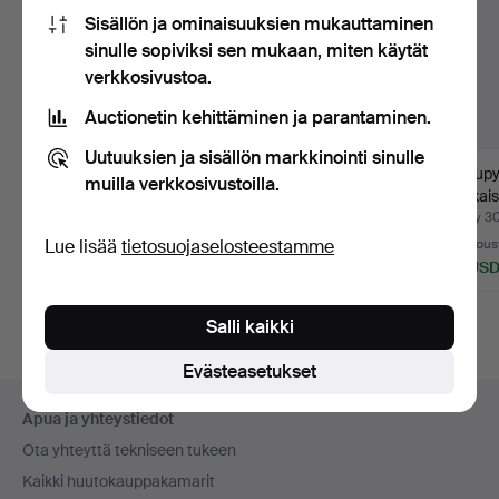
Sisällön ja ominaisuuksien mukauttaminen
sinulle sopiviksi sen mukaan, miten käytät
verkkosivustoa.
Auctionetin kehittäminen ja parantaminen.
Uutuuksien ja sisällön markkinointi sinulle
MAASTOPYÖRÄ, Giant
VOLKSWAGEN
Polkupy
muilla verkkosivustoilla.
ATR 680, 26".
1500 LIM 113,
nahkais
vuosimallia 1970.
Myyty 17 huhti 2026
Myyty 10 loka 2025
Myyty 30
Lue lisää
tietosuojaselosteestamme
8 tarjousta
12 tarjousta
3 tarjous
64 USD
1 687 USD
43 US
Valittu
esine
Salli kaikki
Evästeasetukset
Alatunnistenavigaatio
Apua ja yhteystiedot
Ota yhteyttä tekniseen tukeen
Kaikki huutokauppakamarit