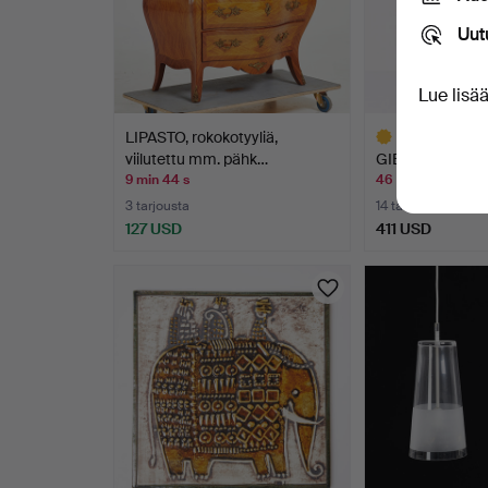
Uut
Lue lisä
LIPASTO, rokokotyyliä,
GRETA VON
viilutettu mm. pähk…
GIESENFELD (18
9 min 44 s
46 min
3 tarjousta
14 tarjousta
127 USD
411 USD
Valittu
esine