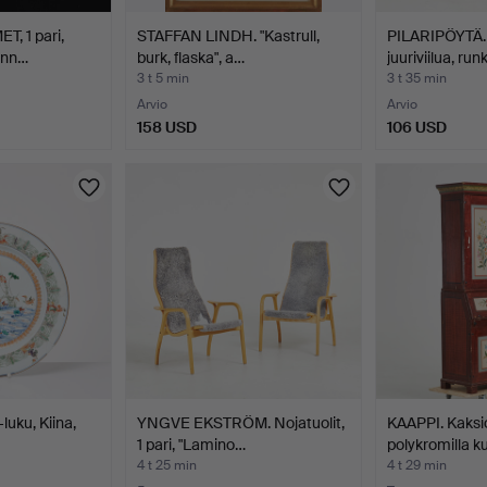
, 1 pari,
STAFFAN LINDH. "Kastrull,
PILARIPÖYTÄ. 
unn…
burk, flaska", a…
juuriviilua, run
3 t 5 min
3 t 35 min
Arvio
Arvio
158 USD
106 USD
luku, Kiina,
YNGVE EKSTRÖM. Nojatuolit,
KAAPPI. Kaksi
1 pari, "Lamino…
polykromilla 
4 t 25 min
4 t 29 min