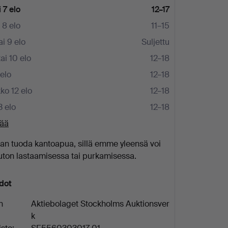
 7 elo
12–17
 8 elo
11–15
i 9 elo
Suljettu
i 10 elo
12–18
 elo
12–18
ko 12 elo
12–18
3 elo
12–18
sää
an tuoda kantoapua, sillä emme yleensä voi
uton lastaamisessa tai purkamisessa.
edot
n
Aktiebolaget Stockholms Auktionsver
k