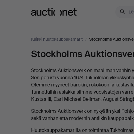
Auctionet.com
Kaikki huutokauppakamarit
/
Stockholms Auktionsver
Stockholms Auktionsver
Kuvaus
Stockholms
Auktionsverk
Stockholms Auktionsverk on maailman vanhin 
Sen perusti vuonna 1674 Tukholman ylikäskynha
Sickla
Olemme myyneet barokin, rokokoon ja kustavilai
Tunnettuihin asiakkaisiimme vuosisatojen varre
Kustaa III, Carl Michael Bellman, August String
Stockholms Auktionsverk on nykyään yksi Pohjoi
sekä vanhan että modernin antiikin kauppapaik
Huutokauppakamarilla on toimintaa Tukholmas