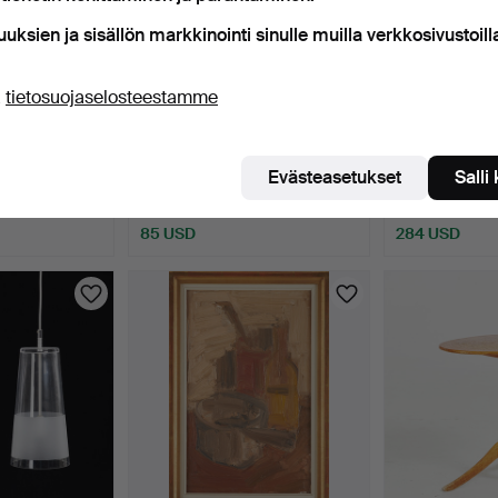
uuksien ja sisällön markkinointi sinulle muilla verkkosivustoill
ä
tietosuojaselosteestamme
 BRAUN-
TITO AGNOLI, lepotuoli
SELLO. Etikett
92-1976). Ve…
"Hestra", rottinki,…
Dvorák, Tšekki
Evästeasetukset
Salli
2 t 9 min
2 t 20 min
12 tarjousta
17 tarjousta
85 USD
284 USD