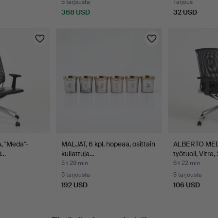
5 tarjousta
Tarjous
368 USD
32 USD
''Meda''-
MALJAT, 6 kpl, hopeaa, osittain
ALBERTO MEDA,
20…
kullattuja…
työtuoli, Vitra,
5 t 29 min
6 t 22 min
5 tarjousta
3 tarjousta
192 USD
106 USD