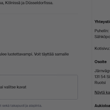
a, Kölnissä ja Düsseldorfissa.
Yhteyst
Puhelin:
Sähköpos
Kotisivu:
ulee luotettavampi. Voit täyttää samalle
Osoite
Järnväg
131 54 S
Ruotsi
tai
valitse kuvat
Näytä ka
Aukioloa
t sekä takapuoli ja alapinta.