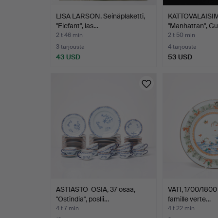
LISA LARSON. Seinäplaketti,
KATTOVALAISIMET
"Elefant", las…
"Manhattan", G
2 t 46 min
2 t 50 min
3 tarjousta
4 tarjousta
43 USD
53 USD
ASTIASTO-OSIA, 37 osaa,
VATI, 1700/1800-
"Ostindia", poslii…
famille verte…
4 t 7 min
4 t 22 min