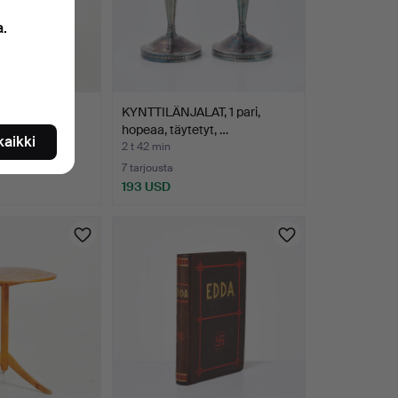
a.
i Joseph Jan
KYNTTILÄNJALAT, 1 pari,
,…
hopeaa, täytetyt, …
 kaikki
2 t 42 min
7 tarjousta
193 USD