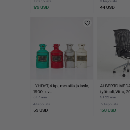
13 tarjousta
3 tarjousta
179 USD
44 USD
LYHDYT, 4 kpl, metallia ja lasia,
ALBERTO MEDA, 
1900-luv…
työtuoli, Vitra, 
5 t 7 min
5 t 22 min
4 tarjousta
12 tarjousta
53 USD
158 USD