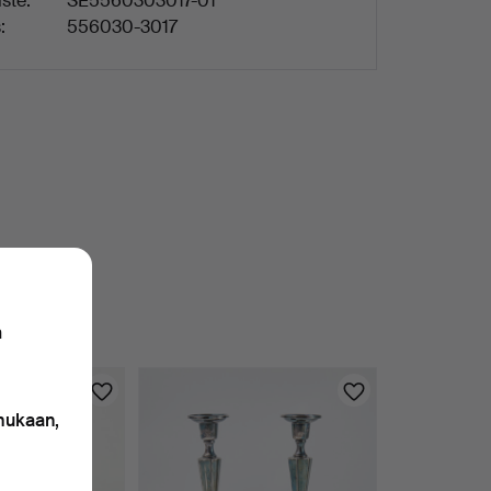
ste:
SE5560303017-01
:
556030-3017
n
 mukaan,