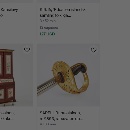
Kansilevy
KIRJA, "Edda, en isländsk
ko …
samling folkliga…
3 t 52 min
13 tarjousta
127 USD
osainen,
SAPELI. Ruotsalainen,
kukkako…
m/1893, ratsuväen up…
4 t 38 min