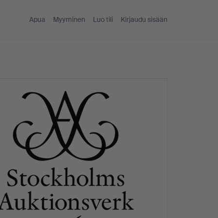
Apua
Myyminen
Luo tili
Kirjaudu sisään