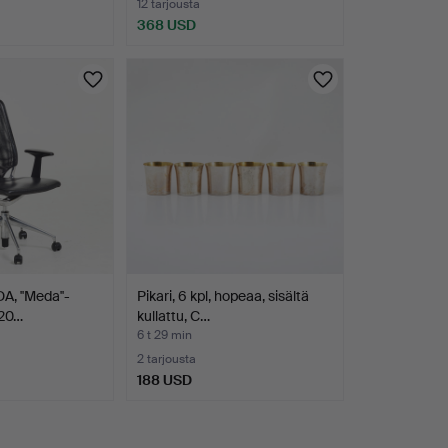
12 tarjousta
368 USD
 ''Meda''-
Pikari, 6 kpl, hopeaa, sisältä
 20…
kullattu, C…
6 t 29 min
2 tarjousta
188 USD