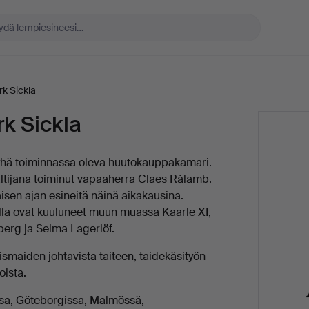
k Sickla
k Sickla
yhä toiminnassa oleva huutokauppakamari.
ltijana toiminut vapaaherra Claes Rålamb.
sen ajan esineitä näinä aikakausina.
lla ovat kuuluneet muun muassa Kaarle XI,
berg ja Selma Lagerlöf.
smaiden johtavista taiteen, taidekäsityön
oista.
sa, Göteborgissa, Malmössä,