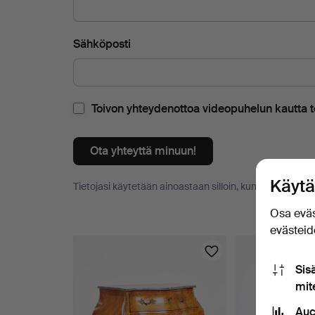
Sähköposti
Toivon yhteydenottoa videopuhelun kautta te
Ota yhteyttä minuun!
Käytä
Tietojasi käytetään ainoastaan silloin, kun sinuun oteta
Osa eväs
evästeide
Esineet
Sis
mit
Auc