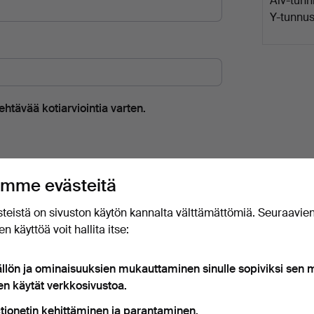
Alv-tunni
Y-tunnus
htävää kotiarviointia varten.
mme evästeitä
an yhteyttä arvioinnista.
teistä on sivuston käytön kannalta välttämättömiä. Seuraavie
n käyttöä voit hallita itse:
ällön ja ominaisuuksien mukauttaminen sinulle sopiviksi sen
en käytät verkkosivustoa.
tionetin kehittäminen ja parantaminen.