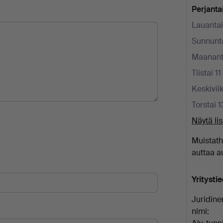
Perjantai
Lauantai
Sunnunta
Maananta
Tiistai 11
Keskiviik
Torstai 1
Näytä li
Muistath
auttaa a
Yritysti
Juridine
nimi: