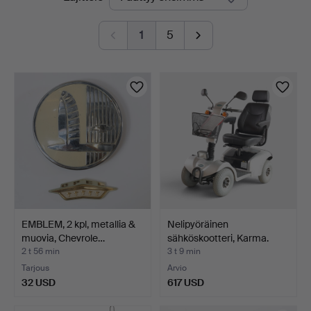
olevat
1
5
huutokaupat
EMBLEM, 2 kpl, metallia &
Nelipyöräinen
muovia, Chevrole…
sähköskootteri, Karma.
Malli…
2 t 56 min
3 t 9 min
Tarjous
Arvio
32 USD
617 USD