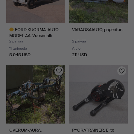
FORD KUORMA-AUTO
VARAOSAAUTO, paperiton.
MODEL AA. Vuosimalli
1930…
2 päivää
2 päivää
11 tarjousta
Arvio
5 045 USD
211 USD
Valittu
esine
ÖVERUM-AURA.
PYÖRÄTRAINER, Elite