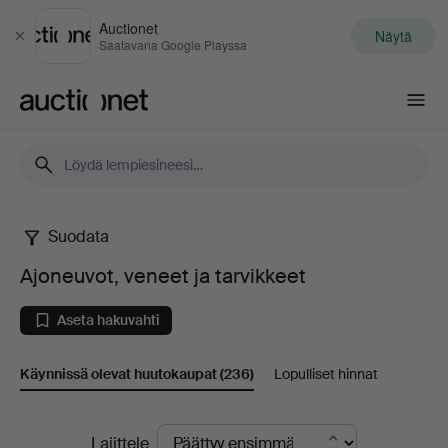
Auctionet
Näytä
Sulje
Saatavana Google Playssa
Auctionet.com
Suodata
Ajoneuvot,
Ajoneuvot, veneet ja tarvikkeet
veneet
Aseta hakuvahti
ja
Käynnissä olevat huutokaupat
(236)
Lopulliset hinnat
tarvikkeet
Käynnissä
Lajittele