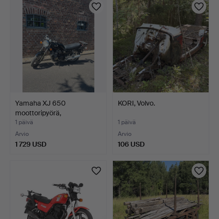
Yamaha XJ 650
KORI, Volvo.
moottoripyörä,
käyttöönotto …
1 päivä
1 päivä
Arvio
Arvio
1 729 USD
106 USD