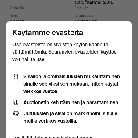
auto, ”Karma", 2,0/E…
2 päivää
2 päivää
Arvio
13 tarjousta
211 USD
36 767 USD
Käytämme evästeitä
Valittu
esine
Osa evästeistä on sivuston käytön kannalta
välttämättömiä. Seuraavien evästeiden käyttöä
voit hallita itse:
Sisällön ja ominaisuuksien mukauttaminen
sinulle sopiviksi sen mukaan, miten käytät
verkkosivustoa.
VILJAKASTE, Herborg.
VINTAGE CASTROL
Auctionetin kehittäminen ja parantaminen.
-ÖLJYPURKKI JA MUITA
ESINE…
2 päivää
2 päivää
Uutuuksien ja sisällön markkinointi sinulle
Arvio
Arvio
muilla verkkosivustoilla.
106 USD
81 USD