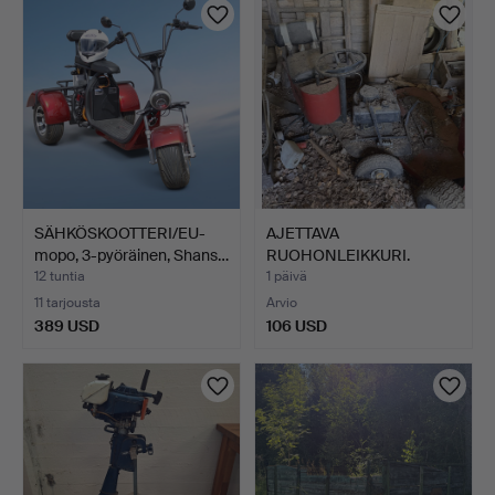
SÄHKÖSKOOTTERI/EU-
AJETTAVA
mopo, 3-pyöräinen, Shans…
RUOHONLEIKKURI.
12 tuntia
1 päivä
11 tarjousta
Arvio
389 USD
106 USD