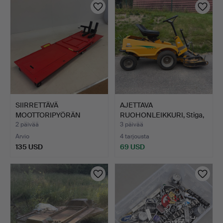
esine
SIIRRETTÄVÄ
AJETTAVA
MOOTTORIPYÖRÄN
RUOHONLEIKKURI, Stiga,
TYÖPÖYTÄ.
Villa.
2 päivää
3 päivää
Arvio
4 tarjousta
135 USD
69 USD