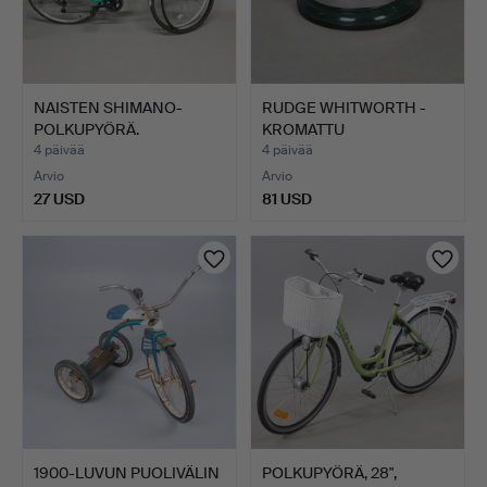
NAISTEN SHIMANO-
RUDGE WHITWORTH -
POLKUPYÖRÄ.
KROMATTU
KESKIÖMUTTERI, M…
4 päivää
4 päivää
Arvio
Arvio
27 USD
81 USD
1900-LUVUN PUOLIVÄLIN
POLKUPYÖRÄ, 28",