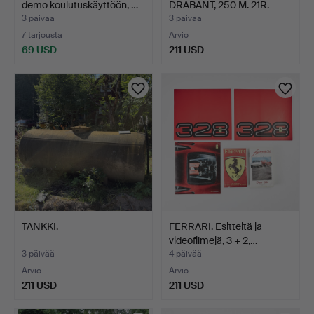
demo koulutuskäyttöön, …
DRABANT, 250 M. 21R.
3 päivää
3 päivää
7 tarjousta
Arvio
69 USD
211 USD
TANKKI.
FERRARI. Esitteitä ja
videofilmejä, 3 + 2,…
3 päivää
4 päivää
Arvio
Arvio
211 USD
211 USD