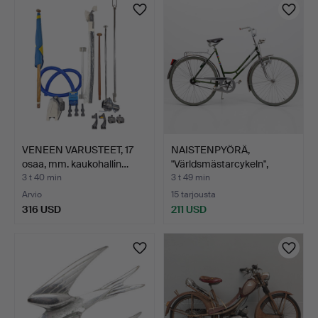
VENEEN VARUSTEET, 17
NAISTENPYÖRÄ,
osaa, mm. kaukohallin…
"Världsmästarcykeln",
Cresce…
3 t 40 min
3 t 49 min
Arvio
15 tarjousta
316 USD
211 USD