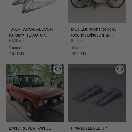
1930- TAI 1940-LUVUN
MOPEDI, "Monarpeden",
KROMATTU AUTON
todennäköisesti mall…
KEULAK…
6 t 29 min
8 t 2 min
Tarjous
19 tarjousta
34 USD
119 USD
LAND ROVER RANGE
FIAMMA LEVEL UP,