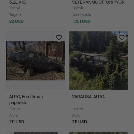
5.2L V10.
VETERANMOOTTORIPYÖR
Ä, Apollo 69 JB. 1953.
1 päivä
1 päivä
Tarjous
14 tarjousta
22 USD
1 261 USD
Valittu
esine
AUTO, Ford, ilman
VARAOSA-AUTO.
papereita.
1 päivä
1 päivä
Arvio
Arvio
211 USD
211 USD