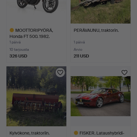
MOOTTORIPYÖRÄ,
PERÄVAUNU, traktorin.
Honda FT 500. 1982.
1 päivä
1 päivä
10 tarjousta
Arvio
326 USD
211 USD
Valittu
esine
Kylvökone, traktoriin.
FISKER. Lataushybridi-