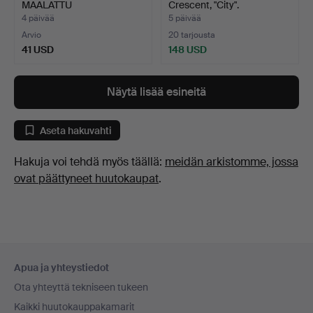
MAALATTU
Crescent, "City".
METALLIKOLM…
4 päivää
5 päivää
Arvio
20 tarjousta
41 USD
148 USD
Näytä lisää esineitä
Aseta hakuvahti
Hakuja voi tehdä myös täällä:
meidän arkistomme, jossa
ovat päättyneet huutokaupat
.
Alatunnistenavigaatio
Apua ja yhteystiedot
Ota yhteyttä tekniseen tukeen
Kaikki huutokauppakamarit