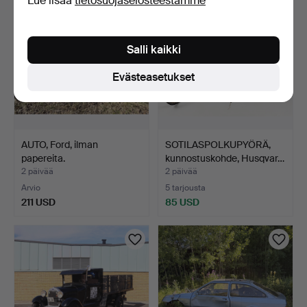
Lue lisää
tietosuojaselosteestamme
Salli kaikki
Evästeasetukset
AUTO, Ford, ilman
SOTILASPOLKUPYÖRÄ,
papereita.
kunnostuskohde, Husqvar…
2 päivää
2 päivää
Arvio
5 tarjousta
211 USD
85 USD