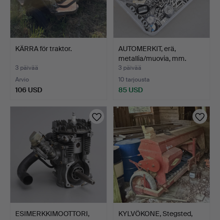
KÄRRA för traktor.
AUTOMERKIT, erä,
metallia/muovia, mm.
Merc…
3 päivää
3 päivää
Arvio
10 tarjousta
106 USD
85 USD
ESIMERKKIMOOTTORI,
KYLVÖKONE, Stegsted,