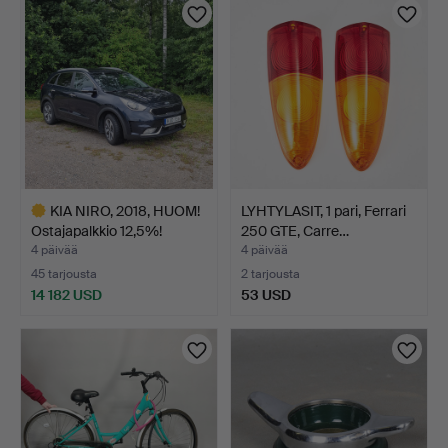
KIA NIRO, 2018, HUOM!
LYHTYLASIT, 1 pari, Ferrari
Ostajapalkkio 12,5%!
250 GTE, Carre…
4 päivää
4 päivää
45 tarjousta
2 tarjousta
14 182 USD
53 USD
Valittu
esine