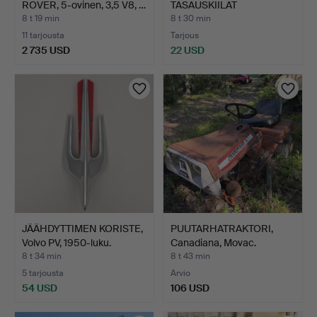
ROVER, 5-ovinen, 3,5 V8, …
TASAUSKIILAT
ASUNTOVAUNUU…
8 t 19 min
8 t 30 min
11 tarjousta
Tarjous
2 735 USD
22 USD
JÄÄHDYTTIMEN KORISTE,
PUUTARHATRAKTORI,
Volvo PV, 1950-luku.
Canadiana, Movac.
8 t 34 min
8 t 43 min
5 tarjousta
Arvio
54 USD
106 USD