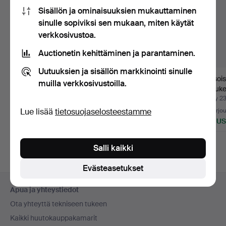
Sisällön ja ominaisuuksien mukauttaminen
sinulle sopiviksi sen mukaan, miten käytät
verkkosivustoa.
Auctionetin kehittäminen ja parantaminen.
Uutuuksien ja sisällön markkinointi sinulle
LONGINES,
Vanha taskukello,
Kaksois
muilla verkkosivustoilla.
kaksoiskapseloitu
Revue Thommen.
taskukel
taskukello, 18…
Myyty 21 joulu 2025
Myyty 15 syys 2025
Myyty 2
Lue lisää
tietosuojaselosteestamme
18 tarjousta
3 tarjousta
20 tarjo
2 292 USD
56 USD
930 U
Salli kaikki
Evästeasetukset
Alatunnistenavigaatio
Apua ja yhteystiedot
Ota yhteyttä tekniseen tukeen
Kaikki huutokauppakamarit