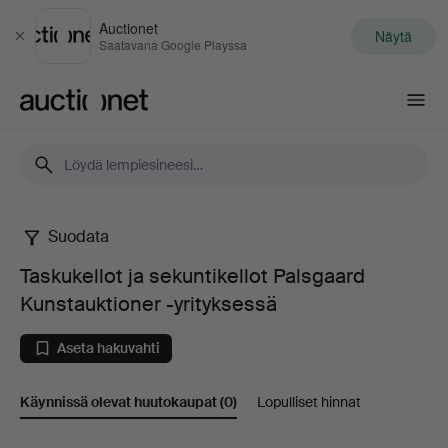
Auctionet
Näytä
Sulje
Saatavana Google Playssa
Auctionet.com
Suodata
Taskukellot
Taskukellot ja sekuntikellot Palsgaard
ja
Kunstauktioner -yrityksessä
sekuntikellot
Aseta hakuvahti
Palsgaard
Käynnissä olevat huutokaupat
(0)
Lopulliset hinnat
Kunstauktioner