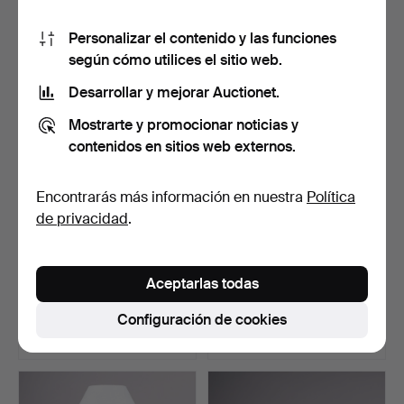
25 pujas
14 pujas
Personalizar el contenido y las funciones
743 USD
607 USD
según cómo utilices el sitio web.
Desarrollar y mejorar Auctionet.
Mostrarte y promocionar noticias y
contenidos en sitios web externos.
Encontrarás más información en nuestra
Política
de privacidad
.
EVA & JOHANNES
Lámpara de mesa Art déco
Aceptarlas todas
ANDERSEN. Lámpara de
de bronce con pát…
mesa c…
Subastado 26 may 2026
Subastado 26 may 2026
Configuración de cookies
24 pujas
23 pujas
525 USD
309 USD