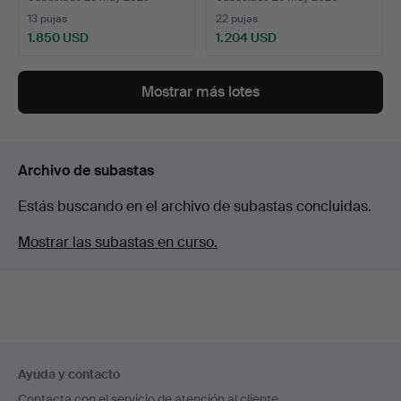
13 pujas
22 pujas
1.850 USD
1.204 USD
Lote
seleccionado
Mostrar más lotes
Archivo de subastas
Estás buscando en el archivo de subastas concluidas.
Mostrar las subastas en curso.
Navegación
Ayuda y contacto
en
Contacta con el servicio de atención al cliente