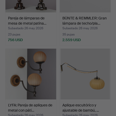
Pareja de lámparas de
BÜNTE & REMMLER: Gran
mesa de metal patina…
lámpara de techo/pla…
Subastado 26 may 2026
Subastado 26 may 2026
23 pujas
35 pujas
756 USD
2.559 USD
LYFA: Pareja de apliques de
Aplique escultórico y
metal con páti…
ajustable de bambú, …
Subastado 26 may 2026
Subastado 26 may 2026