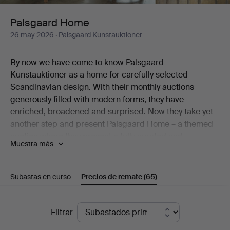
Palsgaard Home
26 may 2026
· Palsgaard Kunstauktioner
By now we have come to know Palsgaard
Kunstauktioner as a home for carefully selected
Scandinavian design. With their monthly auctions
generously filled with modern forms, they have
enriched, broadened and surprised. Now they take yet
another step and present Palsgaard Home – a themed
auction where they present a fully curated and
Muestra más
decorated home created exclusively with items from the
auction.
Subastas en curso
Precios de remate
(65)
"We imagine a Palsgaard Home as a space styled in the
true Palsgaard spirit – filled with design classics, pieces
of undeniable quality and objects with character. A
Precios
Filtrar
home that feels collected rather than decorated."
de