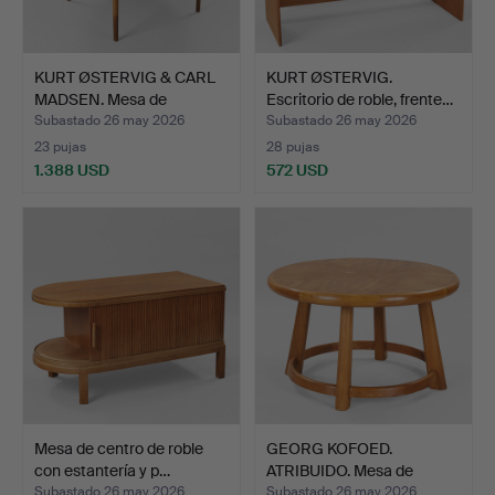
KURT ØSTERVIG & CARL
KURT ØSTERVIG.
MADSEN. Mesa de
Escritorio de roble, frente…
comed…
Subastado 26 may 2026
Subastado 26 may 2026
23 pujas
28 pujas
1.388 USD
572 USD
Mesa de centro de roble
GEORG KOFOED.
con estantería y p…
ATRIBUIDO. Mesa de
centro ci…
Subastado 26 may 2026
Subastado 26 may 2026