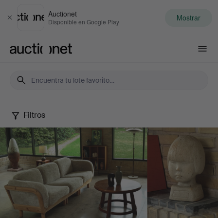
Auctionet
Mostrar
Cerrar
Disponible en Google Play
Auctionet.com
Filtros
Palsgaard
Home