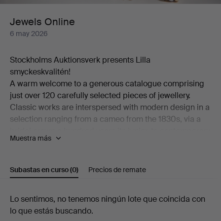
Jewels Online
6 may 2026
Stockholms Auktionsverk presents Lilla
smyckeskvalitén!
A warm welcome to a generous catalogue comprising
just over 120 carefully selected pieces of jewellery.
Classic works are interspersed with modern design in a
selection ranging from a cameo from the 1830s, via a
bridal crown a hundred years its junior, to contemporary
Muestra más
pieces by among others Georg Jensen and Wiwen
Nilsson.
Among the many highlights of the auction is a ring in
Subastas en curso
(0)
Precios de remate
18K gold, designed by Theresia Hvorslev and set with
an abundance of brilliant-cut diamonds. Also worthy of
Subastas
Lo sentimos, no tenemos ningún lote que coincida con
mention is a brooch from the distinguished house of W.
lo que estás buscando.
A. Bolin in platinum, set with a cultured, beautifully
en