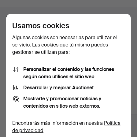
button-shaped bouton pearl – a small masterpiece in its
curso
own right. And then there is a truly exquisite ring by Jarl
Consejos para mejorar la búsqueda
Sandin featuring a brilliant-cut diamond of no less than
Usamos cookies
3.62 ct.
La función de búsqueda también admite partes de
Once again, welcome to Stockholms Auktionsverk and
Algunas cookies son necesarias para utilizar el
palabras. Por ejemplo si buscas
braz
te aparecerán
Lilla smyckeskvalitén!
servicio. Las cookies que tú mismo puedes
resultados para
braz
alete
.
gestionar se utilizan para:
Personalizar el contenido y las funciones
Estos son los lotes existentes
según cómo utilices el sitio web.
nuestro archivo que coinciden con
Desarrollar y mejorar Auctionet.
tu búsqueda.
Mostrarte y promocionar noticias y
contenidos en sitios web externos.
Mostrar todos los lotes
Encontrarás más información en nuestra
Política
de privacidad
.