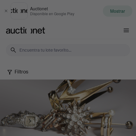
Auctionet
Mostrar
Cerrar
Disponible en Google Play
Auctionet.com
Filtros
Jewels
Online