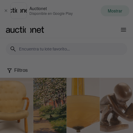
Auctionet
Mostrar
Cerrar
Disponible en Google Play
Auctionet.com
Filtros
Spring
Quality
Auction