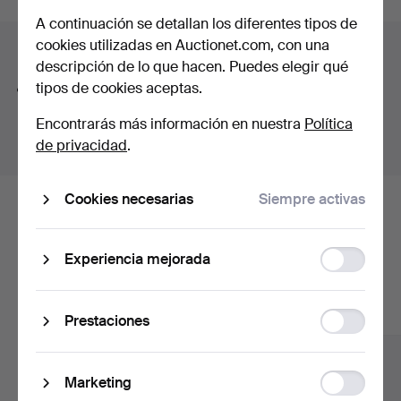
Fredmans epistlar" with 82 (!) lithographs, a pinball
A continuación se detallan los diferentes tipos de
curso
machine for hard rock fans, a Gibson Les Paul from
cookies utilizadas en Auctionet.com, con una
Consejos para mejorar la búsqueda
1980 and a spectacular ceiling lamp from Orrefors,
descripción de lo que hacen. Puedes elegir qué
designed by Edward Hald.
tipos de cookies aceptas.
La función de búsqueda también admite partes de
Welcome!
palabras. Por ejemplo si buscas
braz
te aparecerán
Encontrarás más información en nuestra
Política
resultados para
braz
alete
.
de privacidad
.
Cookies necesarias
Siempre activas
Estos son los lotes existentes
nuestro archivo que coinciden con
Function
Experiencia mejorada
storage
tu búsqueda.
Mostrar todos los lotes
Statistic
Prestaciones
storage
Ad
Marketing