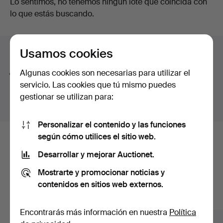
Subastas
Lo sentimos, no tenemos ningún lote que coincida con
lo que estás buscando.
en
curso
Usamos cookies
Consejos para mejorar la búsqueda
Algunas cookies son necesarias para utilizar el
La función de búsqueda también admite partes de
servicio. Las cookies que tú mismo puedes
palabras. Por ejemplo si buscas
braz
te aparecerán
gestionar se utilizan para:
resultados para
braz
alete
.
Personalizar el contenido y las funciones
según cómo utilices el sitio web.
Estos son los lotes existentes
Desarrollar y mejorar Auctionet.
nuestro archivo que coinciden con
Mostrarte y promocionar noticias y
tu búsqueda.
contenidos en sitios web externos.
Mostrar todos los lotes
Encontrarás más información en nuestra
Política