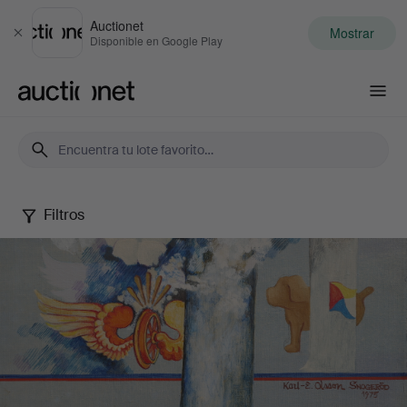
Auctionet
Mostrar
Cerrar
Disponible en Google Play
Auctionet.com
Filtros
Karl-
Erik
Olsson
"Snogeröd"