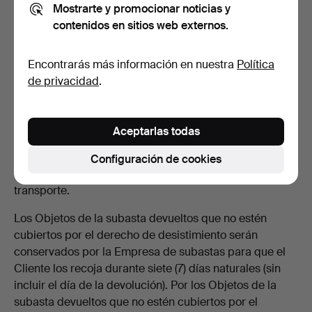
Mostrarte y promocionar noticias y
dentro de los catorce (14) días posteriores a que el
contenidos en sitios web externos.
Cliente notificara a la Empresa de subastas el ejercicio
del derecho de desistimiento, se considerará que el
Cliente sigue obligado por la compra, por lo que no se
Encontrarás más información en nuestra
Política
realizará ningún reembolso al Cliente.
de privacidad
.
Los objetos de la subasta no pueden devolverse contra
reembolso. El cliente asume el riesgo de que el Objeto
Aceptarlas todas
de la subasta se dañe o se pierda durante la devolución
y está obligado a embalar y manipular el Objeto de la
Configuración de cookies
subasta de tal manera que no sufra daños durante el
transporte.
Los Objetos de la subasta devueltos que no estén
cubiertos por el derecho de desistimiento serán
conservados por la Empresa de subastas para que el
Cliente los recoja durante siete (7) días naturales (sin
incluir el día de la devolución). Por los Objetos de la
subasta devueltos que no estén cubiertos por el