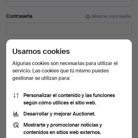
Contraseña
Mostrar contraseña.
Suscríbete a la newsletter de Auctionet.
(opcional)
Usamos cookies
En ella encontrarás consejos de nuestros expertos, lotes
seleccionados e inspiración. Y si cambias de opinión, puedes
Algunas cookies son necesarias para utilizar el
darte de baja muy fácilmente.
servicio. Las cookies que tú mismo puedes
gestionar se utilizan para:
Soy mayor de 18 años y acepto los
términos y
condiciones de uso
, y confirmo que he leído la
política
de privacidad
.
Personalizar el contenido y las funciones
según cómo utilices el sitio web.
Crear cuenta
Desarrollar y mejorar Auctionet.
Mostrarte y promocionar noticias y
contenidos en sitios web externos.