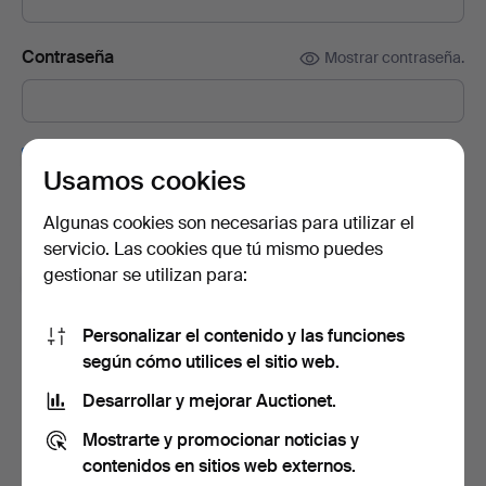
Contraseña
Mostrar contraseña.
Suscríbete a la newsletter de Auctionet.
(opcional)
Usamos cookies
En ella encontrarás consejos de nuestros expertos, lotes
seleccionados e inspiración. Y si cambias de opinión, puedes
Algunas cookies son necesarias para utilizar el
darte de baja muy fácilmente.
servicio. Las cookies que tú mismo puedes
gestionar se utilizan para:
Soy mayor de 18 años y acepto los
términos y
condiciones de uso
, y confirmo que he leído la
política
de privacidad
.
Personalizar el contenido y las funciones
según cómo utilices el sitio web.
Crear cuenta
Desarrollar y mejorar Auctionet.
Mostrarte y promocionar noticias y
contenidos en sitios web externos.