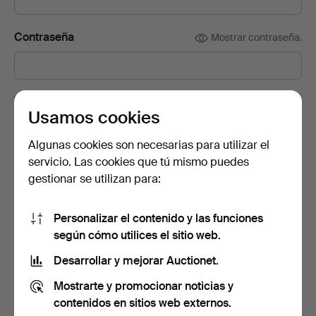
Contraseña
Mostrar contraseña.
Suscríbete a la newsletter de Auctionet.
(opcional)
Usamos cookies
En ella encontrarás consejos de nuestros expertos, lotes
seleccionados e inspiración. Y si cambias de opinión, puedes
Algunas cookies son necesarias para utilizar el
darte de baja muy fácilmente.
servicio. Las cookies que tú mismo puedes
gestionar se utilizan para:
Soy mayor de 18 años y acepto los
términos y
condiciones de uso
, y confirmo que he leído la
política
de privacidad
.
Personalizar el contenido y las funciones
según cómo utilices el sitio web.
Crear cuenta
Desarrollar y mejorar Auctionet.
Mostrarte y promocionar noticias y
contenidos en sitios web externos.