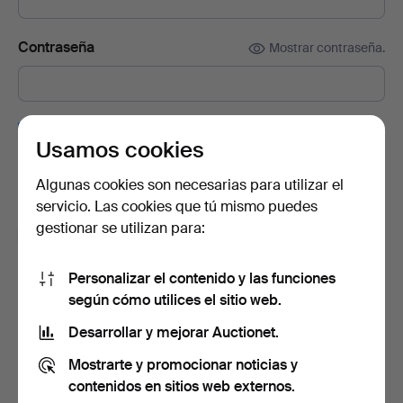
Contraseña
Mostrar contraseña.
Suscríbete a la newsletter de Auctionet.
(opcional)
Usamos cookies
En ella encontrarás consejos de nuestros expertos, lotes
seleccionados e inspiración. Y si cambias de opinión, puedes
Algunas cookies son necesarias para utilizar el
darte de baja muy fácilmente.
servicio. Las cookies que tú mismo puedes
gestionar se utilizan para:
Soy mayor de 18 años y acepto los
términos y
condiciones de uso
, y confirmo que he leído la
política
de privacidad
.
Personalizar el contenido y las funciones
según cómo utilices el sitio web.
Crear cuenta
Desarrollar y mejorar Auctionet.
Mostrarte y promocionar noticias y
contenidos en sitios web externos.