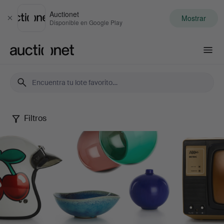
Auctionet
Mostrar
Cerrar
Disponible en Google Play
Auctionet.com
Filtros
Design
Sale
XIX