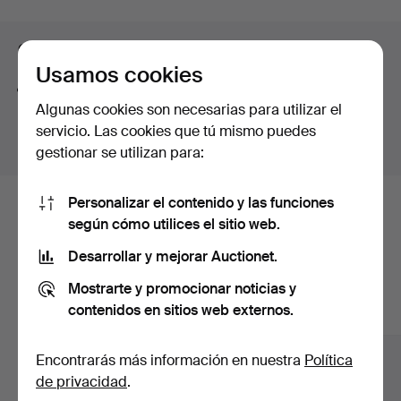
by Charles Eames, a sought-after elephant by Lisa
curso
Larson, a Bagatelle vase from the French house Lalique
Consejos para mejorar la búsqueda
steeped in Art Nouveau, and then, in the midst of all
Usamos cookies
this, a few home computers of that charmingly dated
La función de búsqueda también admite partes de
kind.
Algunas cookies son necesarias para utilizar el
palabras. Por ejemplo si buscas
braz
te aparecerán
You are most warmly welcome to Crafoord Auktioner
servicio. Las cookies que tú mismo puedes
resultados para
braz
alete
.
Stockholm!
gestionar se utilizan para:
Personalizar el contenido y las funciones
Estos son los lotes existentes
según cómo utilices el sitio web.
nuestro archivo que coinciden con
Desarrollar y mejorar Auctionet.
tu búsqueda.
Mostrarte y promocionar noticias y
contenidos en sitios web externos.
Mostrar todos los lotes
Encontrarás más información en nuestra
Política
de privacidad
.