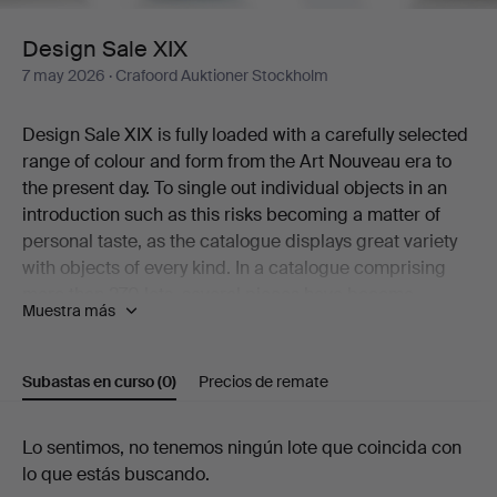
Design Sale XIX
7 may 2026
· Crafoord Auktioner Stockholm
Design Sale XIX is fully loaded with a carefully selected
range of colour and form from the Art Nouveau era to
the present day. To single out individual objects in an
introduction such as this risks becoming a matter of
personal taste, as the catalogue displays great variety
with objects of every kind. In a catalogue comprising
more than 270 lots, several pieces have become
Muestra más
classics while many others are rare and unusual
examples that would be near impossible to find a
second of.
Subastas en curso
(0)
Precios de remate
A cocktail shaker in graceful Art Deco style is one of the
beautiful objects that deserves a mention here – in the
Subastas
Lo sentimos, no tenemos ningún lote que coincida con
same breath as a restrained silver casket from Atelier
lo que estás buscando.
Borgila, ceramics by Berndt Friberg, a Surfboard Table
en