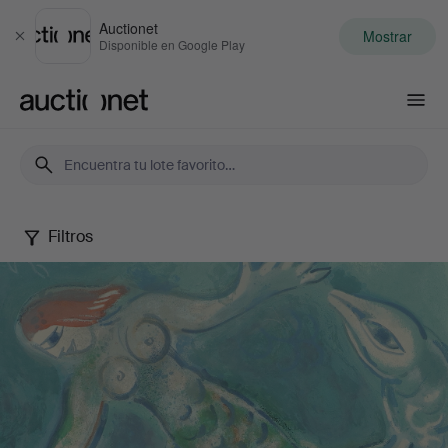
Auctionet
Mostrar
Cerrar
Disponible en Google Play
Auctionet.com
Filtros
Selected
by
Gomér
&
Andersson