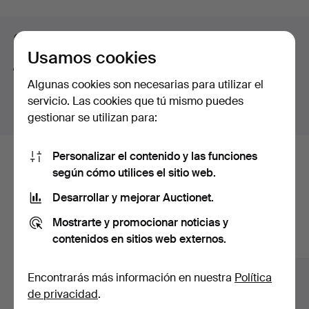
care by the auction house's specialists. Welcome to
curso
Gomér & Andersson Linköping!
Consejos para mejorar la búsqueda
Usamos cookies
La función de búsqueda también admite partes de
Algunas cookies son necesarias para utilizar el
palabras. Por ejemplo si buscas
braz
te aparecerán
servicio. Las cookies que tú mismo puedes
resultados para
braz
alete
.
gestionar se utilizan para:
Personalizar el contenido y las funciones
Estos son los lotes existentes
según cómo utilices el sitio web.
nuestro archivo que coinciden con
Desarrollar y mejorar Auctionet.
tu búsqueda.
Mostrarte y promocionar noticias y
contenidos en sitios web externos.
Mostrar todos los lotes
Encontrarás más información en nuestra
Política
de privacidad
.