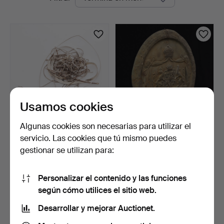
en
curso
Usamos cookies
Algunas cookies son necesarias para utilizar el
LOTE, Chatarra de plata.
RELIEVE DE PARED,
servicio. Las cookies que tú mismo puedes
chapa, Escudo de Armas
gestionar se utilizan para:
R…
5 horas 40 min
9 horas 24 min
2 pujas
Estimación
80 USD
64 USD
Personalizar el contenido y las funciones
según cómo utilices el sitio web.
Suscribir búsqueda
Desarrollar y mejorar Auctionet.
También puedes buscar en
nuestro archivo de