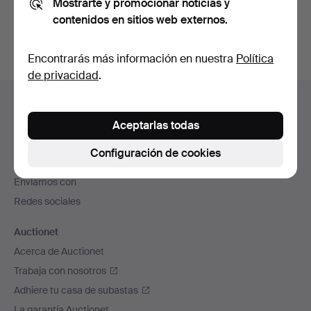
Mostrarte y promocionar noticias y
subastas concluidas
.
contenidos en sitios web externos.
Encontrarás más información en nuestra
Política
de privacidad
.
Navegación
Ayuda y contacto
en
Contacta con el servicio de atención al cliente
Aceptarlas todas
el
Todas las casas de subastas
pie
Configuración de cookies
Modos de pago
de
Enviamos con
página
Redes sociales
Auctionet
Acerca de Auctionet
Trabaja con nosotros
Adhiere tu casa de subastas
La garantía Auctionet