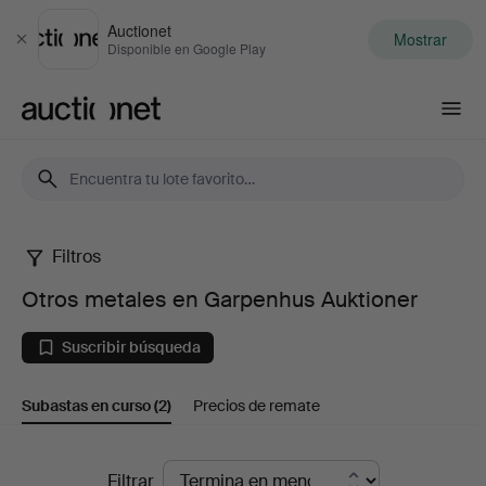
Auctionet
Mostrar
Cerrar
Disponible en Google Play
Auctionet.com
Filtros
Otros
Otros metales en Garpenhus Auktioner
metales
Suscribir búsqueda
en
Subastas en curso
(2)
Precios de remate
Garpenhus
Auktioner
Subastas
Filtrar