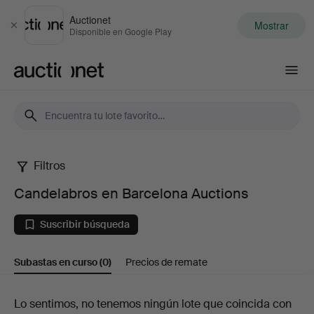
Auctionet
Mostrar
Cerrar
Disponible en Google Play
Auctionet.com
Filtros
Candelabros
Candelabros en Barcelona Auctions
en
Suscribir búsqueda
Barcelona
Subastas en curso
(0)
Precios de remate
Auctions
Subastas
Lo sentimos, no tenemos ningún lote que coincida con