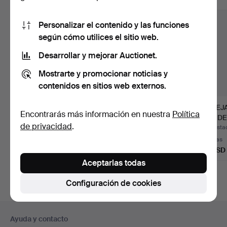
Personalizar el contenido y las funciones
según cómo utilices el sitio web.
Desarrollar y mejorar Auctionet.
Mostrarte y promocionar noticias y
contenidos en sitios web externos.
"FOURMAINTRAUX
ANTIGUO
PAREJ
Encontrarás más información en nuestra
Política
DESVRES". PAR DE
CANDELABRO CON
CANDE
de privacidad
.
CANDELABRO…
ANGELOTES DEL
METAL 
Subastado 26 jun 2026
Subastado 11 abr 2026
Subasta
SIGLO…
Estimación
2 pujas
2 pujas
58 USD
41 USD
41 USD
Aceptarlas todas
Configuración de cookies
Navegación
Ayuda y contacto
en