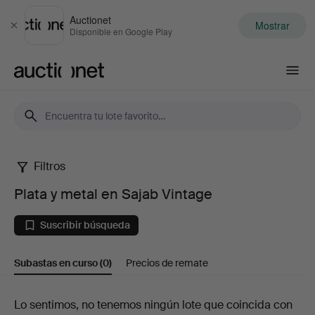
Auctionet
Mostrar
Cerrar
Disponible en Google Play
Auctionet.com
Filtros
Plata
Plata y metal en Sajab Vintage
y
Suscribir búsqueda
metal
Subastas en curso
(0)
Precios de remate
en
Sajab
Subastas
Lo sentimos, no tenemos ningún lote que coincida con