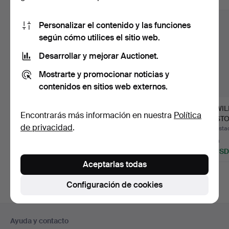
Personalizar el contenido y las funciones
según cómo utilices el sitio web.
Desarrollar y mejorar Auctionet.
Mostrarte y promocionar noticias y
contenidos en sitios web externos.
AB
Un conjunto de cuatro
J.S.WI
Encontrarás más información en nuestra
Política
MASKINFABRIKEN
objetos de bronce, d…
BRISTO
de privacidad
.
REX, fuente de
de…
Subastado 17 may 2026
Subastado 9 feb 2025
Subasta
presentac…
19 pujas
2 pujas
1 puja
1.419 USD
37 USD
32 USD
Aceptarlas todas
Lote
seleccionado
Configuración de cookies
Navegación
Ayuda y contacto
en