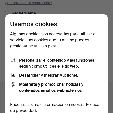
¿Has olvidado la contraseña?
Recuérdame
Usamos cookies
Iniciar sesión
Algunas cookies son necesarias para utilizar el
servicio. Las cookies que tú mismo puedes
o iniciar sesión a través de Facebook
gestionar se utilizan para:
Continuar con Facebook
Personalizar el contenido y las funciones
según cómo utilices el sitio web.
Desarrollar y mejorar Auctionet.
Mostrarte y promocionar noticias y
Navegación
contenidos en sitios web externos.
Ayuda y contacto
en
Contacta con el servicio de atención al cliente
el
Encontrarás más información en nuestra
Política
Todas las casas de subastas
pie
de privacidad
.
Modos de pago