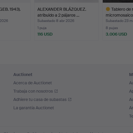
EB. 1943).
ALEXANDER BLÁZQUEZ.
Tablero de
atribuido a 2 pájaros …
micromosaico 
 2026
Subastado 8 abr 2026
Subastado 23 m
1 puja
8 pujas
116 USD
3.006 USD
Lote
seleccionado
Auctionet
M
Acerca de Auctionet
A
Trabaja con nosotros
A
Adhiere tu casa de subastas
A
La garantía Auctionet
Ar
T