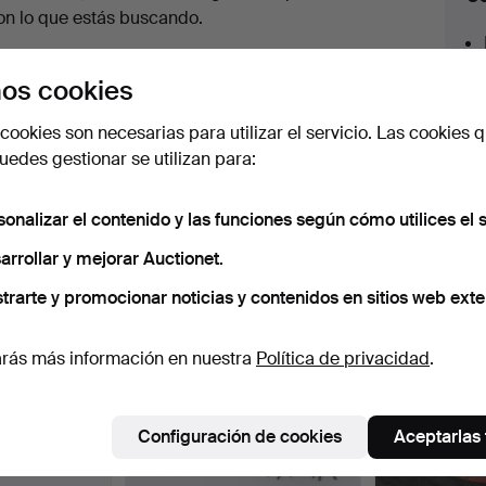
en
on lo que estás buscando.
urso
az clic en
Suscribir búsqueda
y recibirás un
os cookies
orreo tan pronto como dispongamos del lote.
cookies son necesarias para utilizar el servicio. Las cookies q
edes gestionar se utilizan para:
sonalizar el contenido y las funciones según cómo utilices el s
 nuestro archivo que coinciden con tu b
arrollar y mejorar Auctionet.
trarte y promocionar noticias y contenidos en sitios web exte
rás más información en nuestra
Política de privacidad
.
Configuración de cookies
Aceptarlas