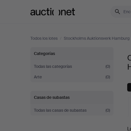
Auctionet.com
Todos los lotes
/
Stockholms Auktionsverk Hamburg
Otros
Categorías
en
Todas las categorías
(0)
Arte
(0)
Stockholms
Auktionsverk
Casas de subastas
Hamburg
Todas las casas de subastas
(0)
S
L