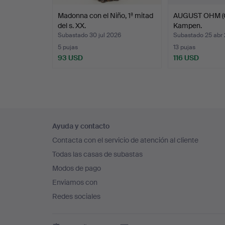
Madonna con el Niño, 1ª mitad
AUGUST OHM (G
del s. XX.
Kampen.
Subastado 30 jul 2026
Subastado 25 abr
5 pujas
13 pujas
93 USD
116 USD
Navegación
Ayuda y contacto
en
Contacta con el servicio de atención al cliente
el
Todas las casas de subastas
pie
Modos de pago
de
Enviamos con
página
Redes sociales