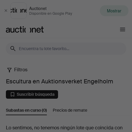
Auctionet
Mostrar
Cerrar
Disponible en Google Play
Auctionet.com
Filtros
Escultura
Escultura en Auktionsverket Engelholm
en
Suscribir búsqueda
Auktionsverket
Subastas en curso
(0)
Precios de remate
Engelholm
Subastas
Lo sentimos, no tenemos ningún lote que coincida con