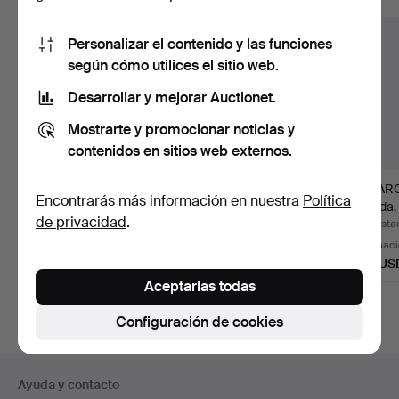
Personalizar el contenido y las funciones
según cómo utilices el sitio web.
Desarrollar y mejorar Auctionet.
Mostrarte y promocionar noticias y
contenidos en sitios web externos.
Escultura, cristal, 43
ESTATUA DE BUDA
PÁJARO
Encontrarás más información en nuestra
Política
cm de altura, segun…
siglo XIX, mármol, 31
tallada
de privacidad
.
cm d…
altura,
Subastado 30 jun 2026
Subastado 26 jun 2026
Subastad
3 pujas
3 pujas
Estimac
53 USD
528 USD
106 US
Aceptarlas todas
Configuración de cookies
Navegación
Ayuda y contacto
en