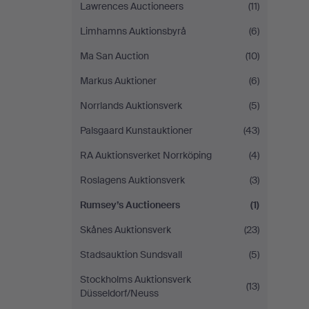
Lawrences Auctioneers
(11)
Limhamns Auktionsbyrå
(6)
Ma San Auction
(10)
Markus Auktioner
(6)
Norrlands Auktionsverk
(5)
Palsgaard Kunstauktioner
(43)
RA Auktionsverket Norrköping
(4)
Roslagens Auktionsverk
(3)
Rumsey’s Auctioneers
(1)
Skånes Auktionsverk
(23)
Stadsauktion Sundsvall
(5)
Stockholms Auktionsverk
(13)
Düsseldorf/Neuss