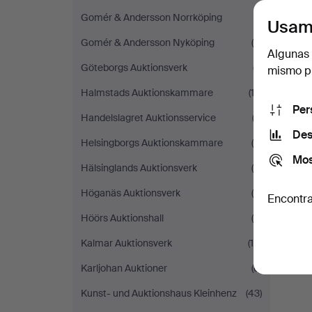
Gomér & Andersson Norrköping
(1)
Usam
Gomér & Andersson Nyköping
(5)
Algunas 
Göteborgs Auktionsverk
(7)
mismo pu
Halmstads Auktionskammare
(13)
Per
Handelslagret Auktionsservice
(2)
Des
Helsingborgs Auktionskammare
(9)
Mos
Hälsinglands Auktionsverk
(6)
Höganäs Auktionsverk
(5)
Encontra
Höörs Auktionshall
(6)
Kalmar Auktionsverk
(16)
Karljohan Auktioner
(6)
Kunst- und Auktionshaus Kleinhenz
(43)