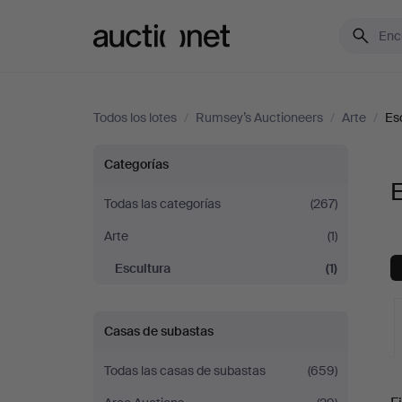
Auctionet.com
Todos los lotes
/
Rumsey’s Auctioneers
/
Arte
/
Es
Escultura
Categorías
en
Todas las categorías
(267)
Arte
(1)
Rumsey’s
Escultura
(1)
Auctioneers
Casas de subastas
Todas las casas de subastas
(659)
S