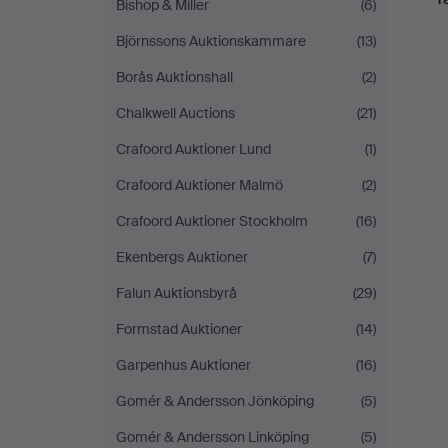
Bishop & Miller
(6)
Björnssons Auktionskammare
(13)
Borås Auktionshall
(2)
Chalkwell Auctions
(21)
Crafoord Auktioner Lund
(1)
Crafoord Auktioner Malmö
(2)
Crafoord Auktioner Stockholm
(16)
Ekenbergs Auktioner
(7)
Falun Auktionsbyrå
(29)
Formstad Auktioner
(14)
Garpenhus Auktioner
(16)
Gomér & Andersson Jönköping
(5)
Gomér & Andersson Linköping
(5)