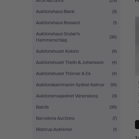
Fi
Arce Auctions
(29)
Auktionshaus Blank
(3)
c
Auktionshaus Bossard
(1)
Auktionshaus Stuber's
(36)
Hammerschlag
Auktionshuset Kolonn
(9)
Auktionshuset Thelin & Johansson
(4)
Auktionshuset Thörner & Ek
(4)
Auktionskammaren Sydost Kalmar
(16)
Auktionsmagasinet Vänersborg
(3)
Balclis
(38)
Barcelona Auctions
(7)
Bidstrup Auktioner
(1)
T