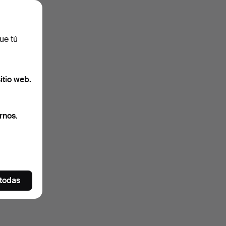
ue tú
itio web.
rnos.
 todas