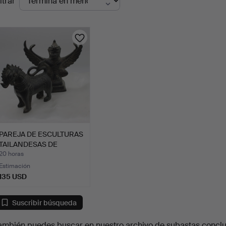
ltrar
en
urso
PAREJA DE ESCULTURAS
TAILANDESAS DE
BRONCE…
20 horas
Estimación
135 USD
Suscribir búsqueda
ambién puedes buscar en
nuestro archivo de subastas concl