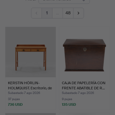
de
1
…
48
remate
KERSTIN HÖRLIN-
CAJA DE PAPELERÍA CON
HOLMQUIST. Escritorio, de
FRENTE ABATIBLE DE R…
l…
Subastado 7 ago 2026
Subastado 7 ago 2026
37 pujas
9 pujas
736 USD
135 USD