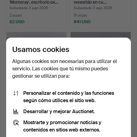
'Monteray', escritorio ex…
revestido en cu…
Subastado 2 ago 2026
Subastado 2 ago 2026
2 pujas
31 pujas
62 USD
841 USD
Usamos cookies
Algunas cookies son necesarias para utilizar el
servicio. Las cookies que tú mismo puedes
gestionar se utilizan para:
Personalizar el contenido y las funciones
ESCRITORIO DE RODILLA
Escritorio con 2 cajones,
según cómo utilices el sitio web.
DE CAOBA Y
alrededor del añ…
MARQUETER…
Subastado 2 ago 2026
Subastado 2 ago 2026
Desarrollar y mejorar Auctionet.
7 pujas
1 puja
Mostrarte y promocionar noticias y
74 USD
37 USD
contenidos en sitios web externos.