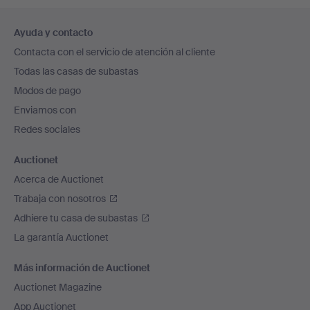
Navegación
Ayuda y contacto
en
Contacta con el servicio de atención al cliente
el
Todas las casas de subastas
pie
Modos de pago
de
Enviamos con
página
Redes sociales
Auctionet
Acerca de Auctionet
Trabaja con nosotros
Adhiere tu casa de subastas
La garantía Auctionet
Más información de Auctionet
Auctionet Magazine
App Auctionet