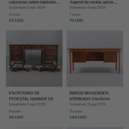
cajoneras, sobre tapizado …
Jugend de caoba, aprox.…
Subastado 3 ago 2026
Subastado 3 ago 2026
4 pujas
7 pujas
53 USD
70 USD
Lote
seleccionado
ESCRITORIO DE
BØRGE MOGENSEN.
PEDESTAL GRANDE DE
ATRIBUIDO. Escritorio
ROBLE.
exen…
Subastado 3 ago 2026
Subastado 2 ago 2026
9 pujas
15 pujas
95 USD
584 USD