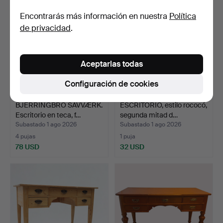
Encontrarás más información en nuestra
Política
de privacidad
.
Aceptarlas todas
Configuración de cookies
BJERRINGBRO SAVVÆRK.
ESCRITORIO, estilo rococó,
Escritorio en teca, f…
segunda mitad d…
Subastado 1 ago 2026
Subastado 1 ago 2026
4 pujas
1 puja
78 USD
32 USD