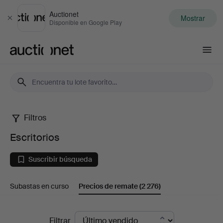
Auctionet
Mostrar
Cerrar
Disponible en Google Play
Auctionet.com
Filtros
Escritorios
Escritorios
Suscribir búsqueda
Subastas en curso
Precios de remate
(2 276)
Precios
Filtrar