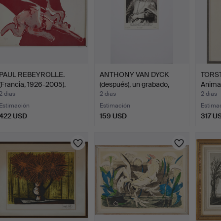
PAUL REBEYROLLE.
ANTHONY VAN DYCK
TORST
(Francia, 1926-2005).
(después), un grabado,
Animal
Com…
«G…
2 días
2 días
2 días
Estimación
Estimación
Estima
422 USD
159 USD
317 U