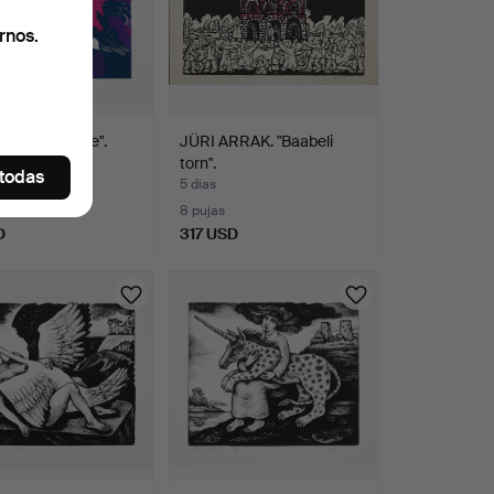
rnos.
ARRAK. "Teade".
JÜRI ARRAK. "Baabeli
torn".
 todas
5 días
8 pujas
D
317 USD