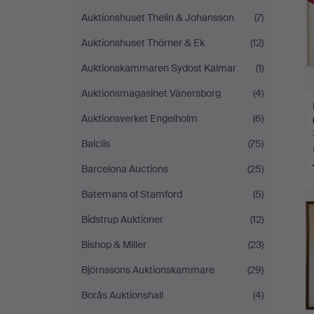
Auktionshuset Thelin & Johansson
(7)
Auktionshuset Thörner & Ek
(12)
Auktionskammaren Sydost Kalmar
(1)
Auktionsmagasinet Vänersborg
(4)
Auktionsverket Engelholm
(6)
Balclis
(75)
Barcelona Auctions
(25)
Batemans of Stamford
(5)
Bidstrup Auktioner
(12)
Bishop & Miller
(23)
Björnssons Auktionskammare
(29)
Borås Auktionshall
(4)