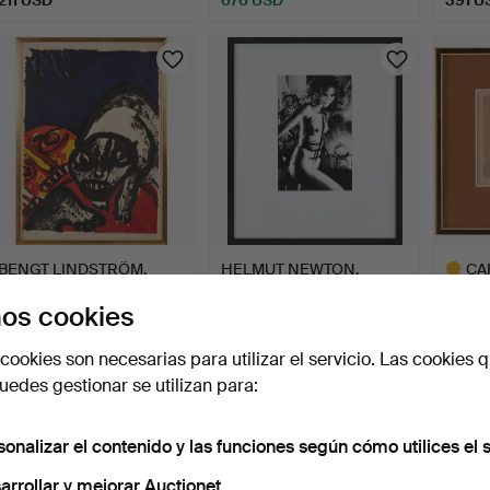
Lote
Lote
seleccionado
selecci
BENGT LINDSTRÖM.
HELMUT NEWTON.
CA
Composición de figuras, f…
Según, "Jassara, Rue
Aguafu
os cookies
Aubrio…
Lau…
4 días
5 días
5 días
2 pujas
Estimación
Estima
cookies son necesarias para utilizar el servicio. Las cookies q
37 USD
317 USD
528 
edes gestionar se utilizan para:
Lote
selecci
sonalizar el contenido y las funciones según cómo utilices el s
arrollar y mejorar Auctionet.