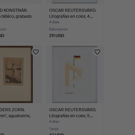
D KONSTNÄR.
OSCAR REUTERSVÄRD.
 bíblico, grabado
Litografías en color, 4…
4 días
ción
Estimación
SD
211 USD
DERS ZORN.
OSCAR REUTERSVÄRD.
ven", aguafuerte,
Litografías en color, 5…
…
4 días
1 puja
SD
32 USD