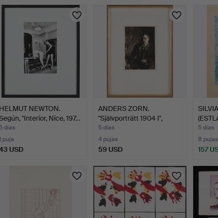
Lote
selecci
HELMUT NEWTON.
ANDERS ZORN.
SILVI
Según, "Interior, Nice, 197…
"Självporträtt 1904 I",
(ESTL
aguaf…
5 días
5 días
5 días
1 puja
4 pujas
8 pujas
43 USD
59 USD
157 U