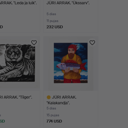
RRAK. "Leda ja luik".
JÜRI ARRAK. "Ükssarv".
5 días
11 pujas
SD
232 USD
I ARRAK. "Tiiger".
JÜRI ARRAK.
"Kalakandja".
5 días
s
15 pujas
USD
774 USD