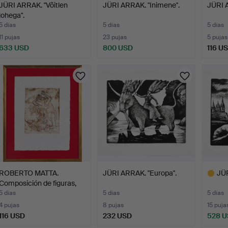
JÜRI ARRAK. "Võitlen
JÜRI ARRAK. "Inimene".
JÜRI A
lohega".
5 días
5 días
5 días
11 pujas
23 pujas
5 pujas
633 USD
800 USD
116 U
ROBERTO MATTA.
JÜRI ARRAK. "Europa".
JÜR
Composición de figuras,
agu…
5 días
5 días
5 días
4 pujas
8 pujas
15 puja
116 USD
232 USD
528 