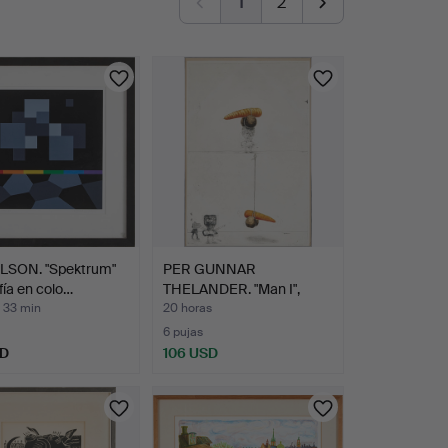
1
2
ILSON. "Spektrum"
PER GUNNAR
afía en colo…
THELANDER. "Man I",
aguafuerte …
 33 min
20 horas
6 pujas
SD
106 USD