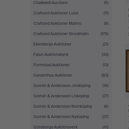
Chalkwell Auctions
(5)
Crafoord Auktioner Lund
(11)
Crafoord Auktioner Malmö
(8)
Crafoord Auktioner Stockholm
(176)
Ekenbergs Auktioner
(21)
Falun Auktionsbyrå
(33)
Formstad Auktioner
(13)
Garpenhus Auktioner
(83)
Gomér & Andersson Jönköping
(19)
Gomér & Andersson Linköping
(27)
Gomér & Andersson Norrköping
(6)
Gomér & Andersson Nyköping
(27)
Göteborgs Auktionsverk
(41)