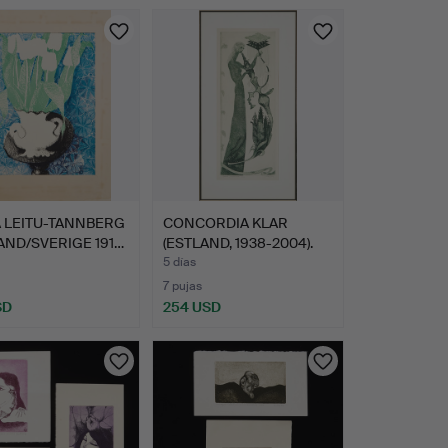
Lote
onado
seleccionado
A LEITU-TANNBERG
CONCORDIA KLAR
AND/SVERIGE 191…
(ESTLAND, 1938-2004).
"Melo…
5 días
7 pujas
SD
254 USD