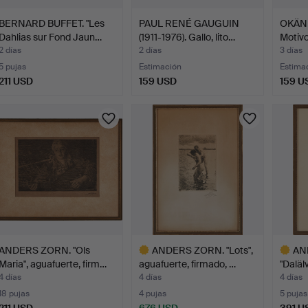
BERNARD BUFFET. "Les
PAUL RENÉ GAUGUIN
OKÄN
Dahlias sur Fond Jaun…
(1911-1976). Gallo, lito…
Motivo
en…
2 días
2 días
3 días
5 pujas
Estimación
Estima
211 USD
159 USD
159 U
ANDERS ZORN. "Ols
ANDERS ZORN. "Lots",
AN
Maria", aguafuerte, firm…
aguafuerte, firmado, …
"Daläl
firma
4 días
4 días
4 días
18 pujas
4 pujas
5 pujas
211 USD
676 USD
391 U