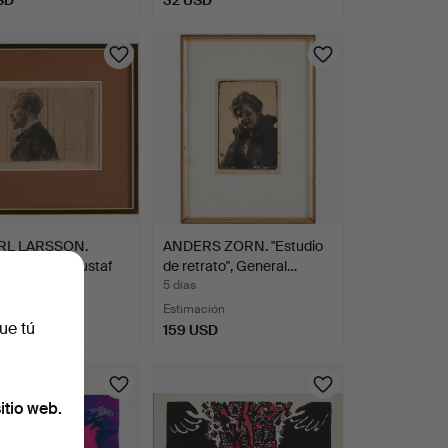
onado
RL LARSSON.
ANDERS ZORN. "Estudio
erte, "Carl Gustaf
de retrato", General…
5 días
ción
Estimación
ue tú
USD
159 USD
onado
itio web.