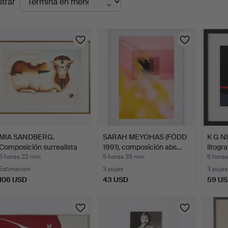
ltrar
en
urso
MIA SANDBERG.
SARAH MEYOHAS (FÖDD
K G N
Composición surrealista
1991). composición abs…
litogr
con …
5 horas 22 min
5 horas 35 min
6 horas
Estimación
3 pujas
3 pujas
106 USD
43 USD
59 U