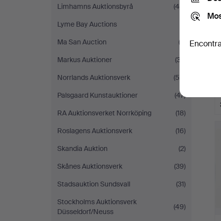
Limhamns Auktionsbyrå
(46)
Mos
Lyme Bay Auctions
(1)
Ma San Auction
(3)
Encontra
Markus Auktioner
(37)
Norrlands Auktionsverk
(59)
Palsgaard Kunstauktioner
(47)
RA Auktionsverket Norrköping
(18)
Roslagens Auktionsverk
(16)
Skandia Auktion
(2)
Skånes Auktionsverk
(39)
Stadsauktion Sundsvall
(31)
Stockholms Auktionsverk
(49)
Düsseldorf/Neuss