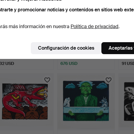
trarte y promocionar noticias y contenidos en sitios web exte
rás más información en nuestra
Política de privacidad
.
ANDERS ZORN.
ANDERS ZORN.
JÜRI 
"Sommar", aguafuerte,
"Skarprättare i
Configuración de cookies
Aceptarlas
1907.
Siebenbürgen"…
5 días
5 días
5 días
1 puja
4 pujas
11 pujas
32 USD
676 USD
91 US
Lote
seleccionado