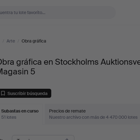
/
Arte
/
Obra gráfica
bra gráfica en Stockholms Auktionsv
Magasin 5
Suscribir búsqueda
Subastas en curso
Precios de remate
51 lotes
Nuestro archivo con más de 4 470 000 lotes
ubastas