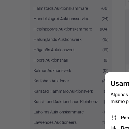
Halmstads Auktionskammare
(66)
Handelslagret Auktionsservice
(24)
Helsingborgs Auktionskammare
(104)
Hälsinglands Auktionsverk
(15)
Höganäs Auktionsverk
(19)
Höörs Auktionshall
(8)
Kalmar Auktionsverk
(12)
Karljohan Auktioner
(37)
Usam
Karlstad Hammarö Auktionsverk
(5)
Algunas 
mismo pu
Kunst- und Auktionshaus Kleinhenz
(8)
Laholms Auktionskammare
(16)
Per
Lawrences Auctioneers
(43)
Des