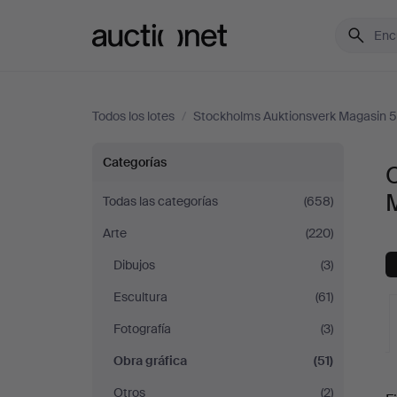
Auctionet.com
Todos los lotes
/
Stockholms Auktionsverk Magasin 5
Obra
Categorías
O
gráfica
Todas las categorías
(658)
Arte
(220)
en
Dibujos
(3)
Stockholms
Escultura
(61)
Auktionsverk
Fotografía
(3)
Obra gráfica
(51)
Magasin
S
Otros
(2)