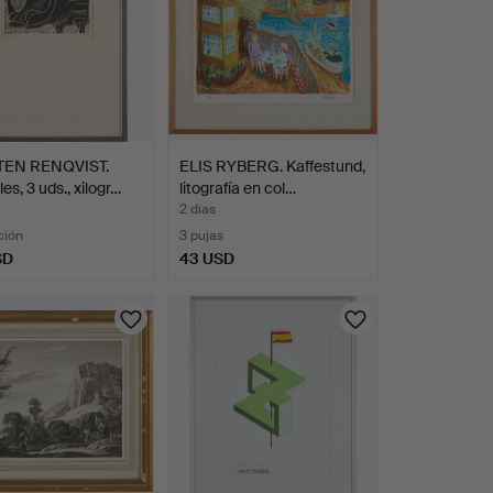
EN RENQVIST.
ELIS RYBERG. Kaffestund,
es, 3 uds., xilogr…
litografía en col…
2 días
ción
3 pujas
SD
43 USD