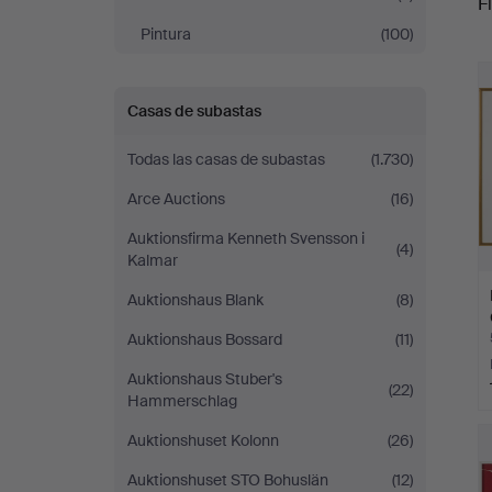
Fi
5
Pintura
(100)
c
Casas de subastas
Todas las casas de subastas
(1.730)
Arce Auctions
(16)
Auktionsfirma Kenneth Svensson i
(4)
Kalmar
Auktionshaus Blank
(8)
Auktionshaus Bossard
(11)
Auktionshaus Stuber's
(22)
Hammerschlag
Auktionshuset Kolonn
(26)
Auktionshuset STO Bohuslän
(12)