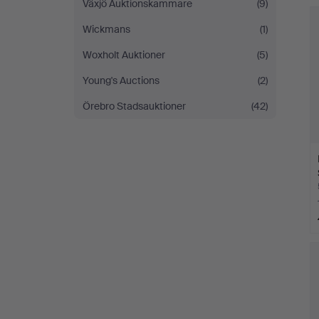
Växjö Auktionskammare
(9)
Wickmans
(1)
Woxholt Auktioner
(5)
Young's Auctions
(2)
Örebro Stadsauktioner
(42)