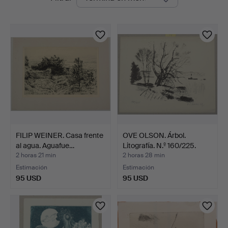
en
curso
FILIP WEINER. Casa frente
OVE OLSON. Árbol.
al agua. Aguafue…
Litografía. N.º 160/225.
2 horas 21 min
2 horas 28 min
Estimación
Estimación
95 USD
95 USD