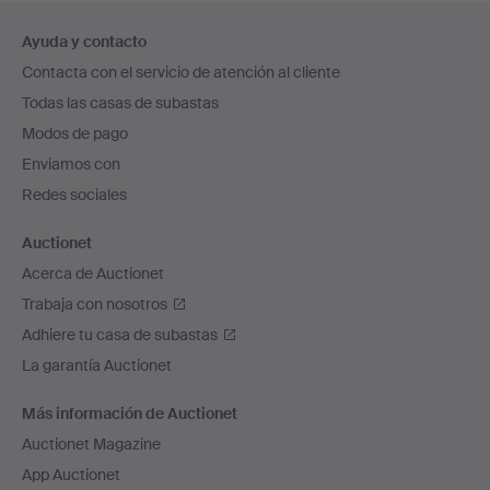
Navegación
Ayuda y contacto
en
Contacta con el servicio de atención al cliente
el
Todas las casas de subastas
pie
Modos de pago
de
Enviamos con
página
Redes sociales
Auctionet
Acerca de Auctionet
Trabaja con nosotros
Adhiere tu casa de subastas
La garantía Auctionet
Más información de Auctionet
Auctionet Magazine
App Auctionet