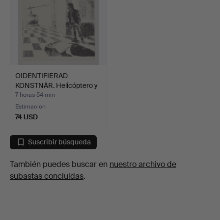
OIDENTIFIERAD
KONSTNÄR. Helicóptero y
sold…
7 horas 54 min
Estimación
74 USD
Suscribir búsqueda
También puedes buscar en
nuestro archivo de
subastas concluidas
.