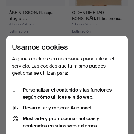
ÅKE NILSSON. Paisaje.
OIDENTIFIERAD
litografía.
KONSTNÄR. Patio. prensa.
4 horas 49 min
5 horas 26 min
Estimación
Estimación
95 USD
95 USD
Usamos cookies
Algunas cookies son necesarias para utilizar el
servicio. Las cookies que tú mismo puedes
gestionar se utilizan para:
Personalizar el contenido y las funciones
según cómo utilices el sitio web.
Desarrollar y mejorar Auctionet.
OVE OLSON. Archipiélago.
OIDENTIFIERAD
Mostrarte y promocionar noticias y
Litografía. N.º 1…
KONSTNÄR. modelo.
Grabado.
5 horas 27 min
6 horas 45 min
contenidos en sitios web externos.
Estimación
Estimación