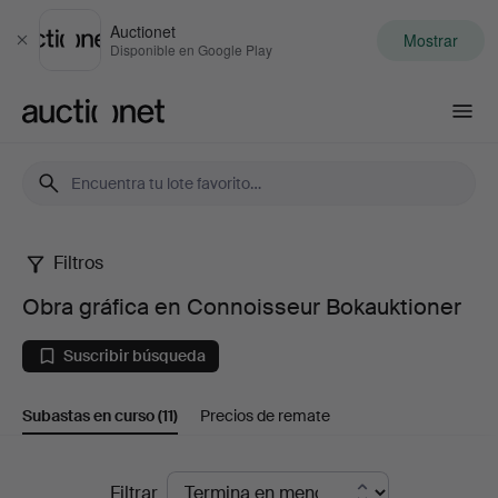
Auctionet
Mostrar
Cerrar
Disponible en Google Play
Auctionet.com
Filtros
Obra
Obra gráfica en Connoisseur Bokauktioner
gráfica
Suscribir búsqueda
en
Subastas en curso
(11)
Precios de remate
Connoisseur
Bokauktioner
Subastas
Filtrar