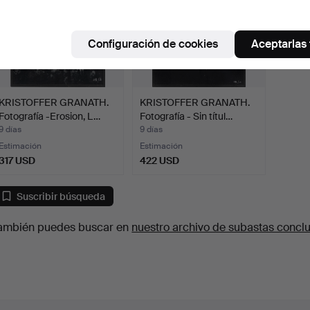
Configuración de cookies
Aceptarlas
KRISTOFFER GRANATH.
KRISTOFFER GRANATH.
Fotografía -Erosion, L…
Fotografía - Sin títul…
9 días
9 días
Estimación
Estimación
317 USD
422 USD
Suscribir búsqueda
ambién puedes buscar en
nuestro archivo de subastas concl