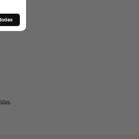
 todas
uidas
.