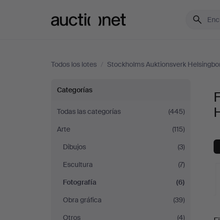
Auctionet.com
Todos los lotes
/
Stockholms Auktionsverk Helsingbo
Fotografía
Categorías
F
en
Todas las categorías
(445)
Arte
(115)
Stockholms
Dibujos
(3)
Auktionsverk
Escultura
(7)
Helsingborg
Fotografía
(6)
Obra gráfica
(39)
S
Otros
(4)