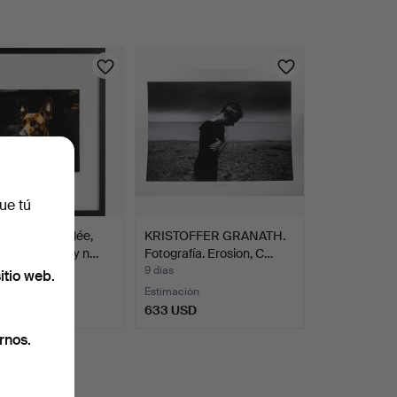
ue tú
TUNEBO. Giclée,
KRISTOFFER GRANATH.
man, firmado y n…
Fotografía. Erosion, C…
9 días
itio web.
Estimación
SD
633 USD
rnos.