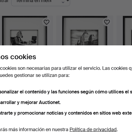
ltrar
en
urso
os cookies
cookies son necesarias para utilizar el servicio. Las cookies q
edes gestionar se utilizan para:
LARS TUNEBO. Giclée,
LARS TUNEBO. Giclée,
LARS 
cebra, firmada y nume…
jirafa, firmada y num…
dóber
8 días
8 días
8 días
sonalizar el contenido y las funciones según cómo utilices el s
4 pujas
2 pujas
6 pujas
arrollar y mejorar Auctionet.
49 USD
85 USD
85 U
trarte y promocionar noticias y contenidos en sitios web exte
rás más información en nuestra
Política de privacidad
.