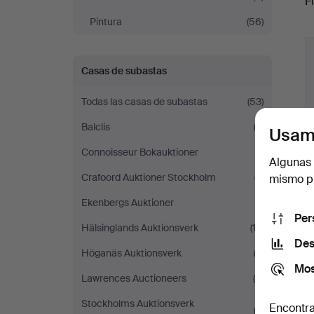
Fi
Pintura
(56)
c
Casas de subastas
Todas las casas de subastas
(53)
Balclis
(3)
Usam
Connoisseur Bokauktioner
(1)
Algunas 
Crafoord Auktioner Stockholm
(7)
mismo pu
Ekenbergs Auktioner
(1)
Per
Hälsinglands Auktionsverk
(12)
Des
Höganäs Auktionsverk
(2)
Mos
Lawrences Auctioneers
(5)
Stockholms Auktionsverk
Encontra
(2)