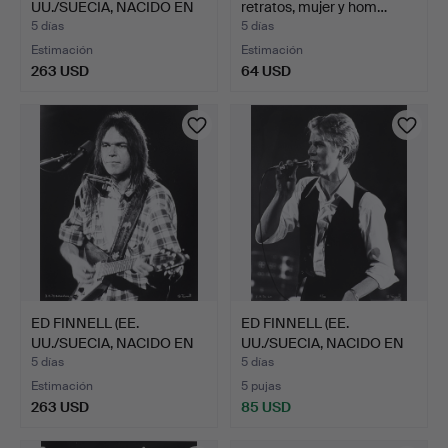
UU./SUECIA, NACIDO EN
retratos, mujer y hom…
1956…
5 días
5 días
Estimación
Estimación
263 USD
64 USD
ED FINNELL (EE.
ED FINNELL (EE.
UU./SUECIA, NACIDO EN
UU./SUECIA, NACIDO EN
1956…
1956…
5 días
5 días
Estimación
5 pujas
263 USD
85 USD