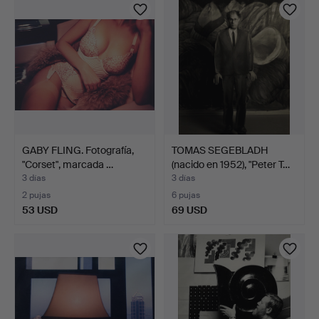
GABY FLING. Fotografía,
TOMAS SEGEBLADH
"Corset", marcada …
(nacido en 1952), "Peter T…
3 días
3 días
2 pujas
6 pujas
53 USD
69 USD