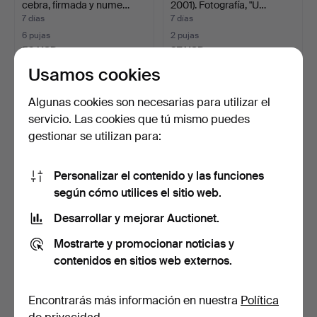
cebra, firmada y nume…
2001). Fotografía, "U…
7 días
7 días
6 pujas
2 pujas
59 USD
37 USD
Usamos cookies
Algunas cookies son necesarias para utilizar el
servicio. Las cookies que tú mismo puedes
gestionar se utilizan para:
Personalizar el contenido y las funciones
según cómo utilices el sitio web.
Desarrollar y mejorar Auctionet.
ANTIKT ÄLDRE
ROBERT MITCHUM POR
FOTOALBUM MED
TERRY O' NEILL.
Mostrarte y promocionar noticias y
FOTOGRAFIER, 18…
7 días
7 días
contenidos en sitios web externos.
Estimación
Estimación
43 USD
808 USD
Encontrarás más información en nuestra
Política