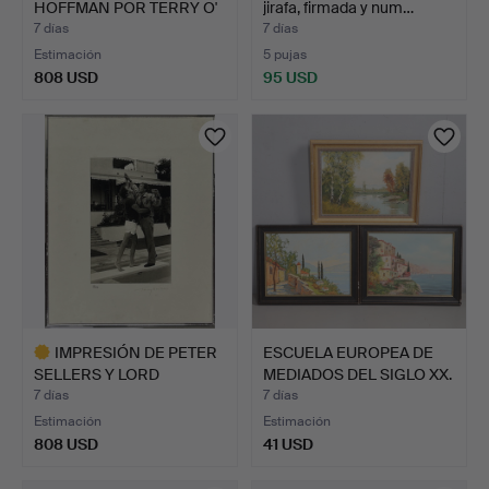
HOFFMAN POR TERRY O'
jirafa, firmada y num…
…
7 días
7 días
Estimación
5 pujas
808 USD
95 USD
IMPRESIÓN DE PETER
ESCUELA EUROPEA DE
SELLERS Y LORD
MEDIADOS DEL SIGLO XX.
SNOWDON …
…
7 días
7 días
Estimación
Estimación
808 USD
41 USD
Lote