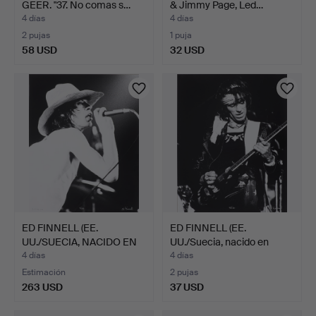
GEER. "37. No comas s…
& Jimmy Page, Led…
4 días
4 días
2 pujas
1 puja
58 USD
32 USD
ED FINNELL (EE.
ED FINNELL (EE.
UU./SUECIA, NACIDO EN
UU./Suecia, nacido en
1956…
1956…
4 días
4 días
Estimación
2 pujas
263 USD
37 USD