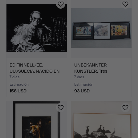
seleccionado
ED FINNELL (EE.
UNBEKANNTER
UU./SUECIA, NACIDO EN
KÜNSTLER. Tres
1956…
fotografías / i…
7 días
7 días
Estimación
Estimación
158 USD
93 USD