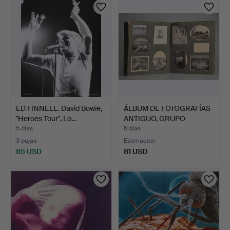
ED FINNELL. David Bowie,
ÁLBUM DE FOTOGRAFÍAS
"Heroes Tour", Lo…
ANTIGUO, GRUPO
BRITÁN…
5 días
6 días
3 pujas
Estimación
85 USD
81 USD