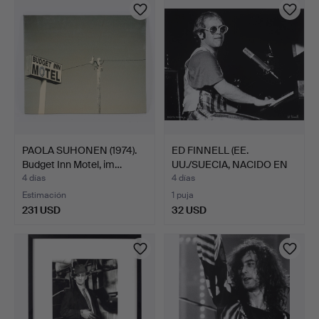
PAOLA SUHONEN (1974).
ED FINNELL (EE.
Budget Inn Motel, im…
UU./SUECIA, NACIDO EN
1956…
4 días
4 días
Estimación
1 puja
231 USD
32 USD