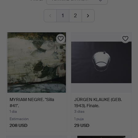
en
1
2
curso
MYRIAM NEGRE. "Silla
JÜRGEN KLAUKE (GEB.
#41".
1943). Finale.
1 día
3 días
Estimación
1 puja
208 USD
29 USD