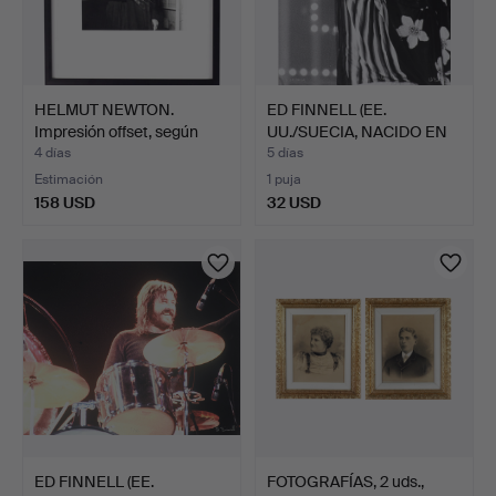
HELMUT NEWTON.
ED FINNELL (EE.
Impresión offset, según
UU./SUECIA, NACIDO EN
"Ro…
1956…
4 días
5 días
Estimación
1 puja
158 USD
32 USD
ED FINNELL (EE.
FOTOGRAFÍAS, 2 uds.,