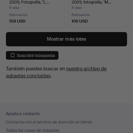
2001). Fotografía, "L…
2001). fotografía, "M…
8 días
8 días
Estimación
Estimación
158 USD
106 USD
Mostrar más lotes
Suscribir búsqueda
También puedes buscar en
nuestro archivo de
subastas concluidas
.
Navegación
Ayuda y contacto
en
Contacta con el servicio de atención al cliente
el
Todas las casas de subastas