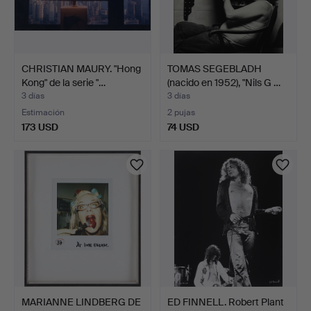
CHRISTIAN MAURY. "Hong
TOMAS SEGEBLADH
Kong" de la serie "…
(nacido en 1952), "Nils G …
3 días
3 días
Estimación
2 pujas
173 USD
74 USD
MARIANNE LINDBERG DE
ED FINNELL. Robert Plant