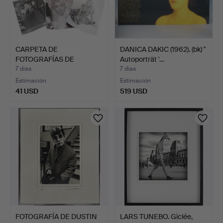
CARPETA DE
DANICA DAKIC (1962). (bk) ''
FOTOGRAFÍAS DE
Autoporträt '…
ESTUDIO PROFESIO…
7 días
7 días
Estimación
Estimación
41 USD
519 USD
FOTOGRAFÍA DE DUSTIN
LARS TUNEBO. Giclée,