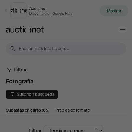
Auctionet
Mostrar
Cerrar
Disponible en Google Play
Auctionet.com
Filtros
Fotografía
Fotografía
Suscribir búsqueda
Subastas en curso
(65)
Precios de remate
Subastas
Filtrar